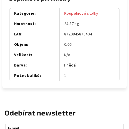
Kategorie
:
Koupelnové stolky
Hmotnost
:
24.87 kg
EAN
:
8720845875404
Objem
:
0.06
Velikost
:
N/A
Barva
:
Hnědá
Počet balíků
:
1
Odebírat newsletter
E-mail