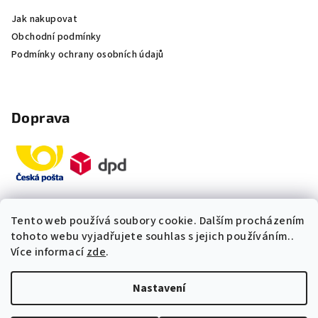
Jak nakupovat
Obchodní podmínky
Podmínky ochrany osobních údajů
Doprava
Tento web používá soubory cookie. Dalším procházením
Platby
tohoto webu vyjadřujete souhlas s jejich používáním..
Více informací
zde
.
„Odpovídáme okamžitě. S čím
Nastavení
vám můžeme pomoci?“
Copyright 2026
Multidom.cz
. Všechna práva vyhrazena.