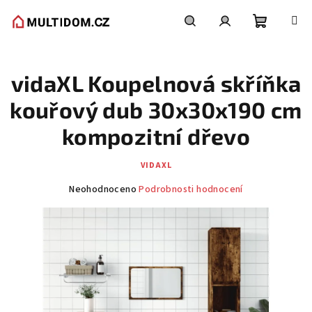
Přejít
na
obsah
Nákupní
Hledat
Přihlášení
vidaXL Koupelnová skříňka
košík
kouřový dub 30x30x190 cm
kompozitní dřevo
VIDAXL
Průměrné
Neohodnoceno
Podrobnosti hodnocení
hodnocení
produktu
je
0,0
z
5
hvězdiček.