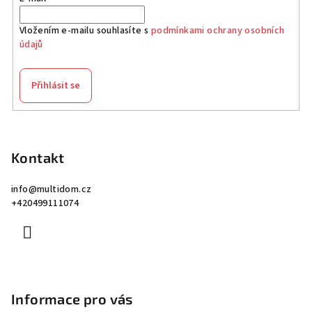
Vložením e-mailu souhlasíte s
podmínkami ochrany osobních
údajů
Přihlásit se
Z
á
p
Kontakt
a
info
@
multidom.cz
t
+420499111074
í
Informace pro vás