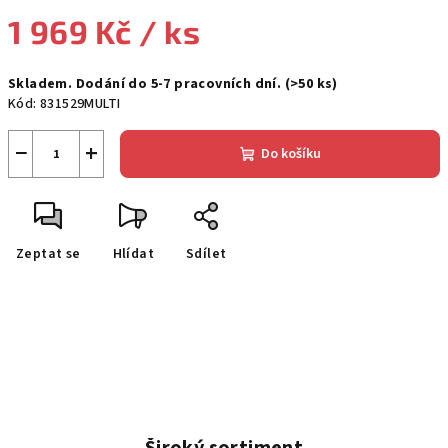
1 969 Kč
/ ks
Měrná
Skladem. Dodání do 5-7 pracovních dní.
(>50 ks)
cena:
Kód:
831529MULTI
−
+
Do košíku
Zeptat se
Hlídat
Sdílet