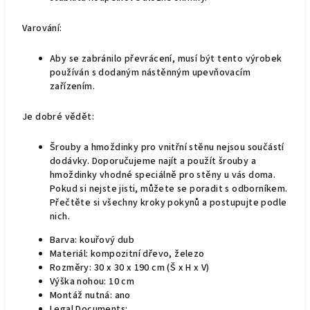
Varování:
Aby se zabránilo převrácení, musí být tento výrobek
používán s dodaným nástěnným upevňovacím
zařízením.
Je dobré vědět:
Šrouby a hmoždinky pro vnitřní stěnu nejsou součástí
dodávky. Doporučujeme najít a použít šrouby a
hmoždinky vhodné speciálně pro stěny u vás doma.
Pokud si nejste jisti, můžete se poradit s odborníkem.
Přečtěte si všechny kroky pokynů a postupujte podle
nich.
Barva: kouřový dub
Materiál: kompozitní dřevo, železo
Rozměry: 30 x 30 x 190 cm (Š x H x V)
Výška nohou: 10 cm
Montáž nutná: ano
Legal Documents: