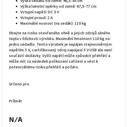
Výška sedáku od země: 46,5-56 cm
Výška loketní opěrky od země: 67,5-77 cm
Vstupní napětí: DC 5 V
Vstupní proud: 2 A
Maximální nosnost (na sedák): 110 kg
Dbejte na riziko otevřeného ohně a jiných zdrojů silného
tepla v blízkosti výrobku. Maximální hmotnost 110 kg na
jedno sedadlo. Tento výrobek je napájen stejnosměrným
napětím 5 V, certifikovaný zdroj napájení 5 V USB ale není
součástí dodávky. Vyšší napětí může způsobit přehřátí a
může mít za následek poškození zařízení a vést k
potenciálnímu riziku přehřátí a požáru.
Určeno pro
Průměr
N/A