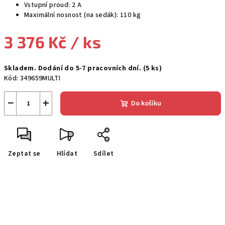
Vstupní proud: 2 A
Maximální nosnost (na sedák): 110 kg
3 376 Kč
/ ks
Měrná
Skladem. Dodání do 5-7 pracovních dní.
(5 ks)
cena:
Kód:
349659MULTI
−
+
Do košíku
Zeptat se
Hlídat
Sdílet