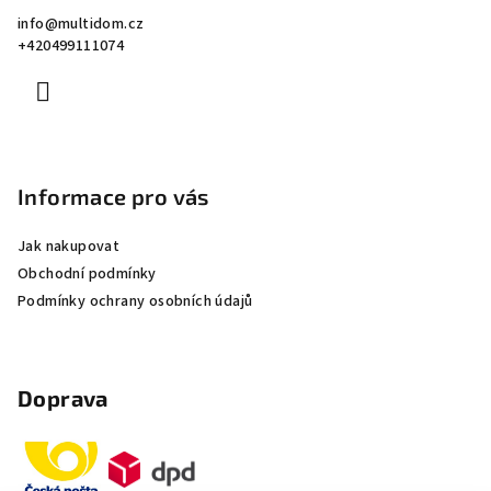
a
info
@
multidom.cz
t
+420499111074
í
Informace pro vás
Jak nakupovat
Obchodní podmínky
Podmínky ochrany osobních údajů
Doprava