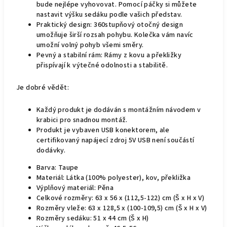
bude nejlépe vyhovovat. Pomocí páčky si můžete
nastavit výšku sedáku podle vašich představ.
Praktický design: 360stupňový otočný design
umožňuje širší rozsah pohybu. Kolečka vám navíc
umožní volný pohyb všemi směry.
Pevný a stabilní rám: Rámy z kovu a překližky
přispívají k výtečné odolnosti a stabilitě.
Je dobré vědět:
Každý produkt je dodáván s montážním návodem v
krabici pro snadnou montáž.
Produkt je vybaven USB konektorem, ale
certifikovaný napájecí zdroj 5V USB není součástí
dodávky.
Barva: Taupe
Materiál: Látka (100% polyester), kov, překližka
Výplňový materiál: Pěna
Celkové rozměry: 63 x 56 x (112,5-122) cm (Š x H x V)
Rozměry vleže: 63 x 128,5 x (100-109,5) cm (Š x H x V)
Rozměry sedáku: 51 x 44 cm (Š x H)