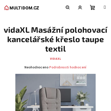
Přejít
na
obsah
Nákupní
Hledat
Přihlášení
vidaXL Masážní polohovací
košík
kancelářské křeslo taupe
textil
VIDAXL
Průměrné
Neohodnoceno
Podrobnosti hodnocení
hodnocení
produktu
je
0,0
z
5
hvězdiček.