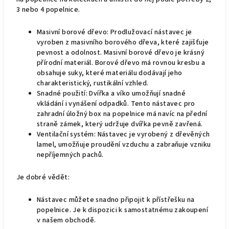
3 nebo 4 popelnice.
Masivní borové dřevo: Prodlužovací nástavec je
vyroben z masivního borového dřeva, které zajišťuje
pevnost a odolnost. Masivní borové dřevo je krásný
přírodní materiál. Borové dřevo má rovnou kresbu a
obsahuje suky, které materiálu dodávají jeho
charakteristický, rustikální vzhled.
Snadné použití: Dvířka a víko umožňují snadné
vkládání i vynášení odpadků. Tento nástavec pro
zahradní úložný box na popelnice má navíc na přední
straně zámek, který udržuje dvířka pevně zavřená.
Ventilační systém: Nástavec je vyrobený z dřevěných
lamel, umožňuje proudění vzduchu a zabraňuje vzniku
nepříjemných pachů.
Je dobré vědět:
Nástavec můžete snadno připojit k přístřešku na
popelnice. Je k dispozici k samostatnému zakoupení
v našem obchodě.