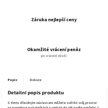
Záruka nejlepší ceny
Okamžité vrácení peněz
po vrácení zboží.
Popis
Diskuze
Detailní popis produktu
S tímto dřevěným nástavcem můžete zvětšit svůj prostor
na popelnice na kolečkách a umístit do něj podle potřeby 2,