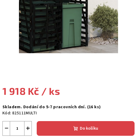
1 918 Kč
/ ks
Měrná
Skladem. Dodání do 5-7 pracovních dní.
(16 ks)
cena:
Kód:
825111MULTI
−
+
Do košíku