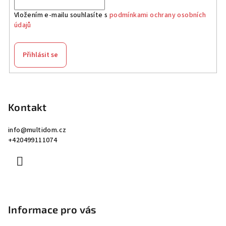
Vložením e-mailu souhlasíte s
podmínkami ochrany osobních
údajů
Přihlásit se
Z
á
p
Kontakt
a
info
@
multidom.cz
t
+420499111074
í
Informace pro vás