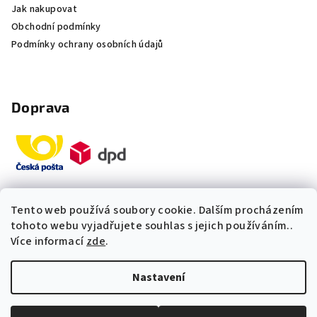
Jak nakupovat
Obchodní podmínky
Podmínky ochrany osobních údajů
Doprava
Tento web používá soubory cookie. Dalším procházením
Platby
tohoto webu vyjadřujete souhlas s jejich používáním..
Více informací
zde
.
„Odpovídáme okamžitě. S čím
Nastavení
vám můžeme pomoci?“
Copyright 2026
Multidom.cz
. Všechna práva vyhrazena.
Upravit nastavení cookies