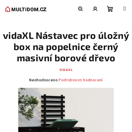
Přejít
na
obsah
Nákupní
Hledat
Přihlášení
vidaXL Nástavec pro úložný
košík
box na popelnice černý
masivní borové dřevo
VIDAXL
Průměrné
Neohodnoceno
Podrobnosti hodnocení
hodnocení
produktu
je
0,0
z
5
hvězdiček.