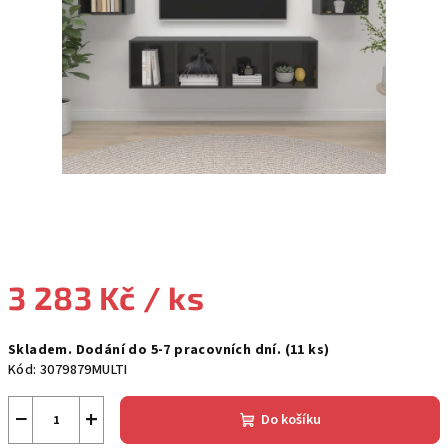
3 283 Kč
/ ks
Měrná
Skladem. Dodání do 5-7 pracovních dní.
(11 ks)
cena:
Kód:
3079879MULTI
−
+
Do košíku