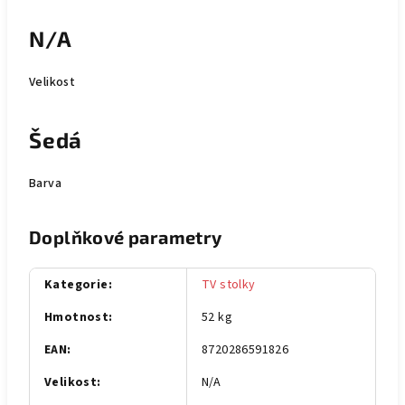
N/A
Velikost
Šedá
Barva
Doplňkové parametry
Kategorie
:
TV stolky
Hmotnost
:
52 kg
EAN
:
8720286591826
Velikost
:
N/A