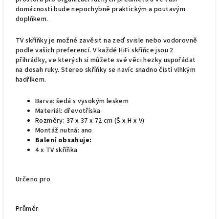
domácnosti bude nepochybně praktickým a poutavým
doplňkem.
TV skříňky je možné zavěsit na zeď svisle nebo vodorovně
podle vašich preferencí. V každé HiFi skříňce jsou 2
přihrádky, ve kterých si můžete své věci hezky uspořádat
na dosah ruky. Stereo skříňky se navíc snadno čistí vlhkým
hadříkem.
Barva: šedá s vysokým leskem
Materiál: dřevotříska
Rozměry: 37 x 37 x 72 cm (Š x H x V)
Montáž nutná: ano
Balení obsahuje:
4 x TV skříňka
Určeno pro
Průměr