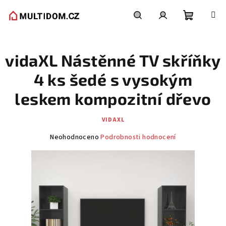
Přejít
na
obsah
Nákupní
Hledat
Přihlášení
vidaXL Nástěnné TV skříňky
košík
4 ks šedé s vysokým
leskem kompozitní dřevo
VIDAXL
Průměrné
Neohodnoceno
Podrobnosti hodnocení
hodnocení
produktu
je
0,0
z
5
hvězdiček.