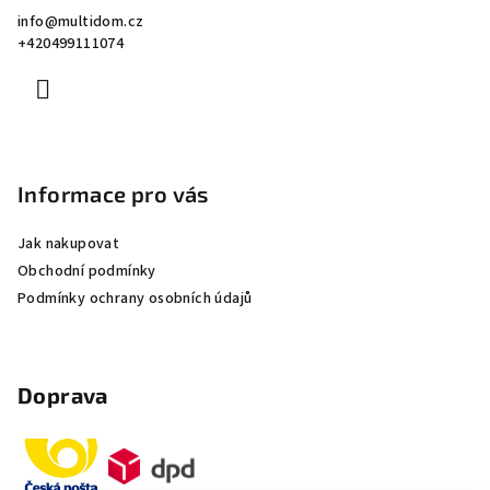
a
info
@
multidom.cz
t
+420499111074
í
Informace pro vás
Jak nakupovat
Obchodní podmínky
Podmínky ochrany osobních údajů
Doprava