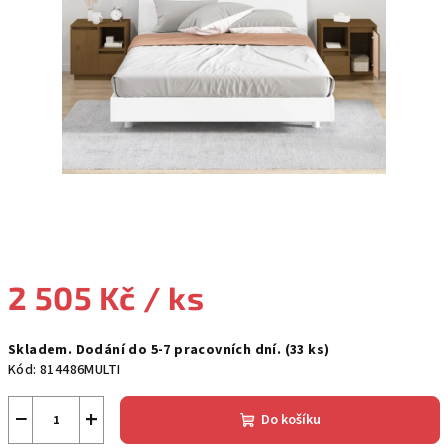
2 505 Kč
/ ks
Měrná
Skladem. Dodání do 5-7 pracovních dní.
(33 ks)
cena:
Kód:
814486MULTI
−
+
Do košíku