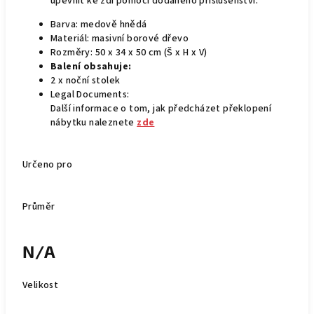
upevnit ke zdi pomocí dodaného příslušenství.
Barva: medově hnědá
Materiál: masivní borové dřevo
Rozměry: 50 x 34 x 50 cm (Š x H x V)
Balení obsahuje:
2 x noční stolek
Legal Documents:
Další informace o tom, jak předcházet překlopení
nábytku naleznete
zde
Určeno pro
Průměr
N/A
Velikost