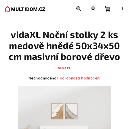
Přejít
na
obsah
Nákupní
Hledat
Přihlášení
vidaXL Noční stolky 2 ks
košík
medově hnědé 50x34x50
cm masivní borové dřevo
VIDAXL
Průměrné
Neohodnoceno
Podrobnosti hodnocení
hodnocení
produktu
je
0,0
z
5
hvězdiček.