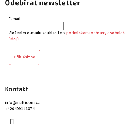
Odebírat newsletter
E-mail
Vložením e-mailu souhlasíte s
podmínkami ochrany osobních
údajů
Přihlásit se
Z
á
p
Kontakt
a
info
@
multidom.cz
t
+420499111074
í