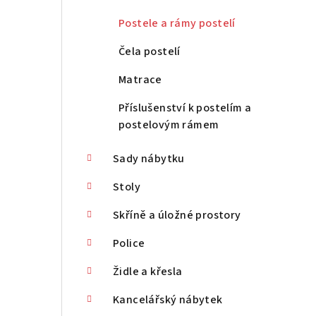
n
Postele a rámy postelí
n
Čela postelí
í
Matrace
p
Příslušenství k postelím a
a
postelovým rámem
n
Sady nábytku
e
Stoly
l
Skříně a úložné prostory
Police
Židle a křesla
Kancelářský nábytek