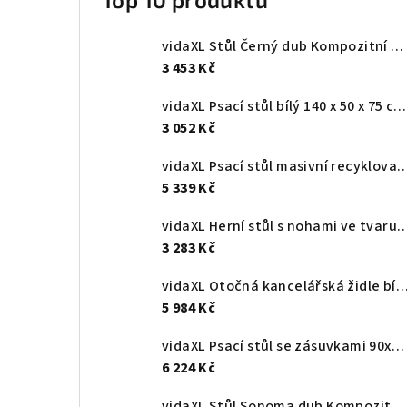
vidaXL Stůl Černý dub Kompozitní dřevo 131,5 x 50 x 106,5 cm
3 453 Kč
vidaXL Psací stůl bílý 140 x 50 x 75 cm kompozitní dřevo
3 052 Kč
vidaXL Psací stůl masivní recyklovaný teak 110
5 339 Kč
vidaXL Herní stůl s nohami ve tvaru ZZ černý 11
3 283 Kč
vidaXL Otočná kancelářská židle bílá umělá kůže ohýba
5 984 Kč
vidaXL Psací stůl se zásuvkami 90x50x101 cm masivní mahagonové dřevo
6 224 Kč
vidaXL Stůl Sonoma dub Kompozitní dřevo 182 x 101 x 87,5 cm