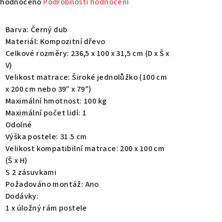
měrné
hodnoceno
Podrobnosti hodnocení
nocení
duktu
Barva: Černý dub
Materiál: Kompozitní dřevo
Celkové rozměry: 236,5 x 100 x 31,5 cm (D x Š x
V)
Velikost matrace: Široké jednolůžko (100 cm
zdiček.
x 200 cm nebo 39" x 79")
Maximální hmotnost: 100 kg
Maximální počet lidí: 1
Odolné
Výška postele: 31.5 cm
Velikost kompatibilní matrace: 200 x 100 cm
(Š x H)
S 2 zásuvkami
Požadováno montáž: Ano
Dodávky:
1 x úložný rám postele