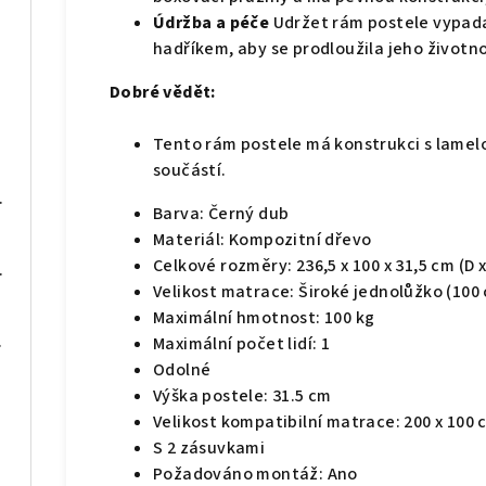
Údržba a péče
Udržet rám postele vypadat
hadříkem, aby se prodloužila jeho životn
Dobré vědět:
Tento rám postele má konstrukci s lamel
součástí.
 x 50 x 76 cm
Barva: Černý dub
Materiál: Kompozitní dřevo
Celkové rozměry: 236,5 x 100 x 31,5 cm (D x 
0 x 60 x 75 cm
Velikost matrace: Široké jednolůžko (100 
Maximální hmotnost: 100 kg
né dřevo
Maximální počet lidí: 1
Odolné
Výška postele: 31.5 cm
Velikost kompatibilní matrace: 200 x 100 c
S 2 zásuvkami
Požadováno montáž: Ano