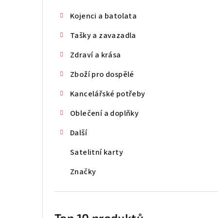
Kojenci a batolata
Tašky a zavazadla
Zdraví a krása
Zboží pro dospělé
Kancelářské potřeby
Oblečení a doplňky
Další
Satelitní karty
Značky
Top 10 produktů