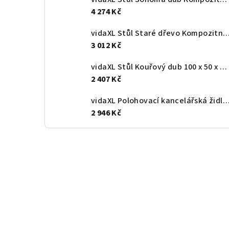
4 274 Kč
vidaXL Stůl Staré dřevo Kompozitní dřevo 113 x 5
3 012 Kč
vidaXL Stůl Kouřový dub 100 x 50 x 86,5 cm Kompozitní dřevo
2 407 Kč
vidaXL Polohovací kancelářská židle světle šed
2 946 Kč