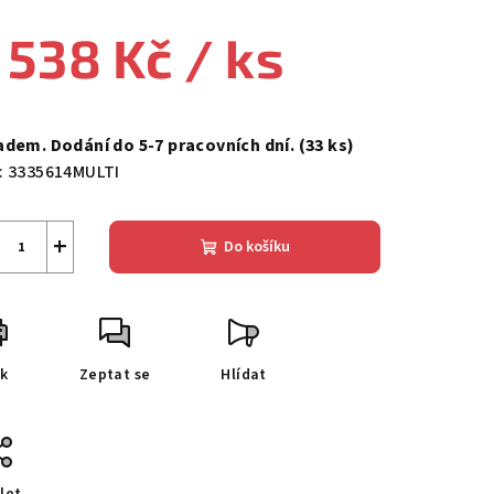
 538 Kč
/ ks
ná
a:
adem. Dodání do 5-7 pracovních dní.
(33 ks)
:
3335614MULTI
+
Do košíku
sk
Zeptat se
Hlídat