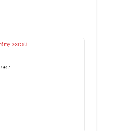
rámy postelí
97947