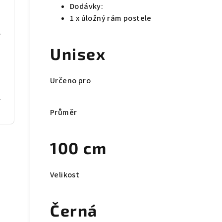
Dodávky:
1 x úložný rám postele
4 x 120 cm
Unisex
Určeno pro
á samet
Průměr
100 cm
Velikost
Černá