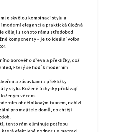
m je skvělou kombinací stylu a
ují moderní eleganci a praktická úložná
inie dělají z tohoto rámu středobod
žné komponenty – je to ideální volba
tor.
ního borového dřeva a překližky, což
zhled, který se hodí k moderním
dveřmi a zásuvkami z překližky
áty stylu. Kožené úchytky přidávají
 uloženým věcem.
oderním obdélníkovým tvarem, nabízí
eální pro majitele domů, co chtějí
zdob.
tí, tento rám eliminuje potřebu
 která efektivně podporuje matraci.