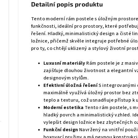
Detailní popis produktu
Tento moderní rám postele s úložným prostore
funkčnosti, ideální pro prostory, které potřeb
řešení. Hladký, minimalistický design a čisté l
ložnice, přičemž skvěle integruje potřebné úlo
pro ty, co chtějí uklizený a stylový životní pros
Luxusní materiály
Rám postele je z masiv
zajišťuje dlouhou životnost a elegantní v
designovým stylům.
Efektivní úložná řešení
S integrovanými 
maximálně využívá úložný prostor bez ztr
teplo a texturu, což usnadňuje přístup k
Moderní estetika
Tento rám postele, s m
hladký povrch a minimalistický vzhled. Id
vylepšit design ložnice bez zbytečných o
Funkční design
Navržený na vnitřní použi
boxovací pružiny a má pevnou konstrukci,