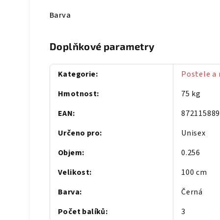
Barva
Doplňkové parametry
Kategorie
:
Postele a 
Hmotnost
:
75 kg
EAN
:
87211588
Určeno pro
:
Unisex
Objem
:
0.256
Velikost
:
100 cm
Barva
:
Černá
Počet balíků
:
3