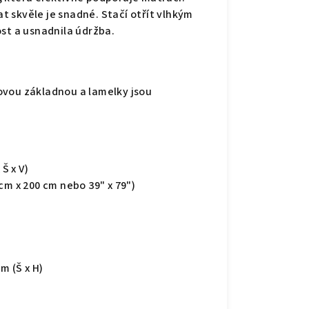
 skvěle je snadné. Stačí otřít vlhkým
ost a usnadnila údržba.
ovou základnou a lamelky jsou
Š x V)
cm x 200 cm nebo 39" x 79")
m (Š x H)