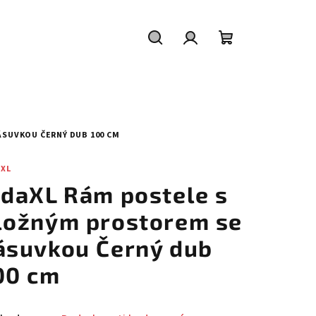
Hledat
Přihlášení
Nákupní
košík
ÁSUVKOU ČERNÝ DUB 100 CM
AXL
idaXL Rám postele s
ložným prostorem se
ásuvkou Černý dub
00 cm