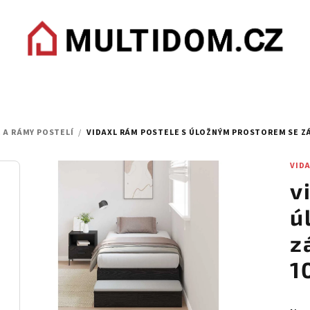
 A RÁMY POSTELÍ
/
VIDAXL RÁM POSTELE S ÚLOŽNÝM PROSTOREM SE Z
VID
v
ú
z
1