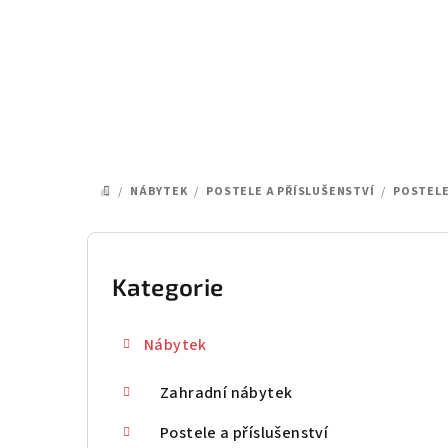
Přejít
na
obsah
/
NÁBYTEK
/
POSTELE A PŘÍSLUŠENSTVÍ
/
POSTELE
DOMŮ
P
o
Kategorie
Přeskočit
kategorie
s
Nábytek
t
Zahradní nábytek
r
a
Postele a příslušenství