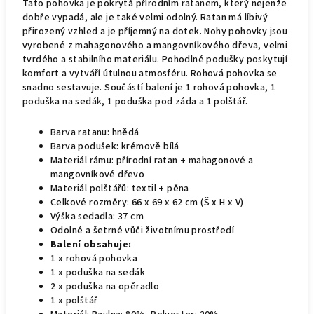
Tato pohovka je pokrytá přírodním ratanem, který nejenže
dobře vypadá, ale je také velmi odolný. Ratan má líbivý
přirozený vzhled a je příjemný na dotek. Nohy pohovky jsou
vyrobené z mahagonového a mangovníkového dřeva, velmi
tvrdého a stabilního materiálu. Pohodlné podušky poskytují
komfort a vytváří útulnou atmosféru. Rohová pohovka se
snadno sestavuje. Součástí balení je 1 rohová pohovka, 1
poduška na sedák, 1 poduška pod záda a 1 polštář.
Barva ratanu: hnědá
Barva podušek: krémově bílá
Materiál rámu: přírodní ratan + mahagonové a
mangovníkové dřevo
Materiál polštářů: textil + pěna
Celkové rozměry: 66 x 69 x 62 cm (Š x H x V)
Výška sedadla: 37 cm
Odolné a šetrné vůči životnímu prostředí
Balení obsahuje:
1 x rohová pohovka
1 x poduška na sedák
2 x poduška na opěradlo
1 x polštář