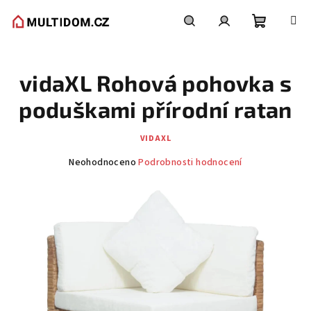
Přejít
na
obsah
Nákupní
Hledat
Přihlášení
vidaXL Rohová pohovka s
košík
poduškami přírodní ratan
VIDAXL
Průměrné
Neohodnoceno
Podrobnosti hodnocení
hodnocení
produktu
je
0,0
z
5
hvězdiček.