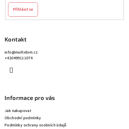
Přihlásit se
Z
á
p
Kontakt
a
info
@
multidom.cz
t
+420499111074
í
Informace pro vás
Jak nakupovat
Obchodní podmínky
Podmínky ochrany osobních údajů