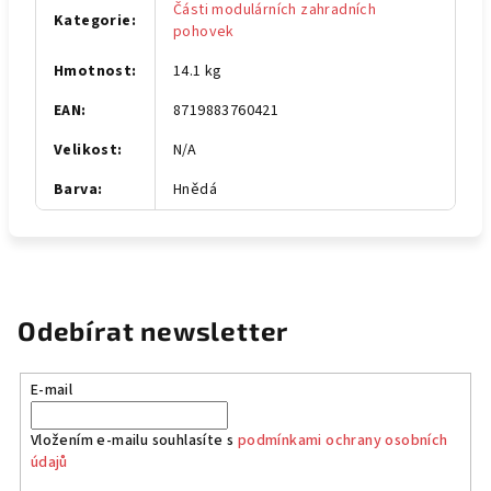
Části modulárních zahradních
Kategorie
:
pohovek
Hmotnost
:
14.1 kg
EAN
:
8719883760421
Velikost
:
N/A
Barva
:
Hnědá
Odebírat newsletter
E-mail
Vložením e-mailu souhlasíte s
podmínkami ochrany osobních
údajů