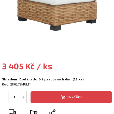
3 405 Kč
/ ks
Měrná
Skladem. Dodání do 5-7 pracovních dní.
(19 ks)
cena:
Kód:
286279MULTI
−
+
Do košíku