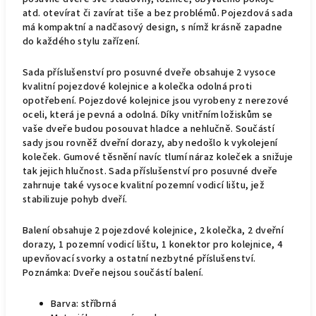
atd. otevírat či zavírat tiše a bez problémů. Pojezdová sada
má kompaktní a nadčasový design, s nímž krásně zapadne
do každého stylu zařízení.
Sada příslušenství pro posuvné dveře obsahuje 2 vysoce
kvalitní pojezdové kolejnice a kolečka odolná proti
opotřebení. Pojezdové kolejnice jsou vyrobeny z nerezové
oceli, která je pevná a odolná. Díky vnitřním ložiskům se
vaše dveře budou posouvat hladce a nehlučně. Součástí
sady jsou rovněž dveřní dorazy, aby nedošlo k vykolejení
koleček. Gumové těsnění navíc tlumí náraz koleček a snižuje
tak jejich hlučnost. Sada příslušenství pro posuvné dveře
zahrnuje také vysoce kvalitní pozemní vodicí lištu, jež
stabilizuje pohyb dveří.
Balení obsahuje 2 pojezdové kolejnice, 2 kolečka, 2 dveřní
dorazy, 1 pozemní vodicí lištu, 1 konektor pro kolejnice, 4
upevňovací svorky a ostatní nezbytné příslušenství.
Poznámka: Dveře nejsou součástí balení.
Barva: stříbrná