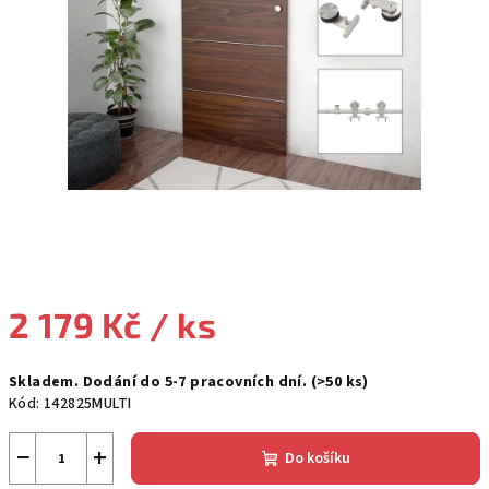
2 179 Kč
/ ks
Měrná
Skladem. Dodání do 5-7 pracovních dní.
(>50 ks)
cena:
Kód:
142825MULTI
−
+
Do košíku