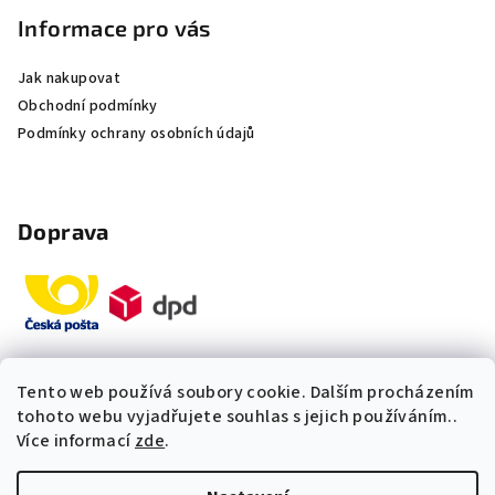
Informace pro vás
Jak nakupovat
Obchodní podmínky
Podmínky ochrany osobních údajů
Doprava
Tento web používá soubory cookie. Dalším procházením
Platby
tohoto webu vyjadřujete souhlas s jejich používáním..
Více informací
zde
.
„Odpovídáme okamžitě. S čím