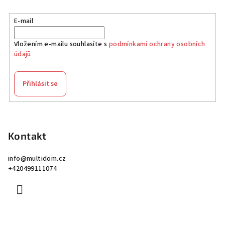
E-mail
Vložením e-mailu souhlasíte s
podmínkami ochrany osobních
údajů
Přihlásit se
Z
á
p
Kontakt
a
info
@
multidom.cz
t
+420499111074
í