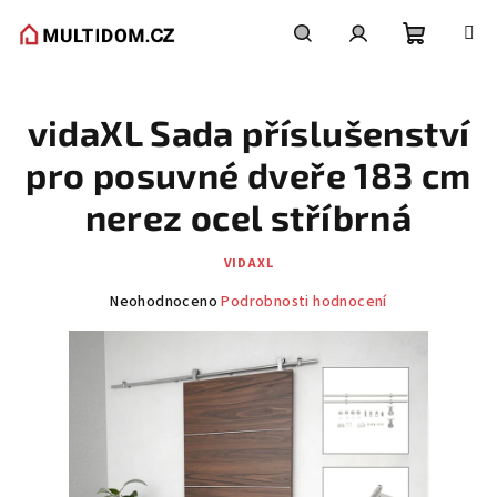
Přejít
na
obsah
Nákupní
Hledat
Přihlášení
vidaXL Sada příslušenství
košík
pro posuvné dveře 183 cm
nerez ocel stříbrná
VIDAXL
Průměrné
Neohodnoceno
Podrobnosti hodnocení
hodnocení
produktu
je
0,0
z
5
hvězdiček.