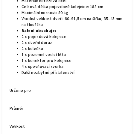
Materiál: nerezová ocel
Celková délka pojezdové kolejnice: 183 cm
Maximální nosnost: 80 kg
Vhodná velikost dveří: 60–91,5 cm na šířku, 35–45 mm
na tloušťku
Balení obsahuje:
2 x pojezdová kolejnice
2 x dveřní doraz
2 x kolečko
1 x pozemní vodicí lišta
1 x konektor pro kolejnice
4 x upevňovací svorka
Další nezbytné příslušenství
Určeno pro
Průměr
Velikost