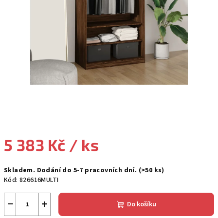
5 383 Kč
/ ks
Měrná
Skladem. Dodání do 5-7 pracovních dní.
(>50 ks)
cena:
Kód:
826616MULTI
−
+
Do košíku