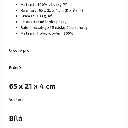
Materiál: 100% všívaný PP
Rozměry: 65 x 21 x 4 cm (D x Š x T)
Gramáž: 700 g/m²
Oboustranné lepicí pásky
Balení obsahuje 15 nášlapů na schody.
Materiál: Polypropylén: 100%
Určeno pro
Průměr
65 x 21 x 4 cm
Velikost
Bílá