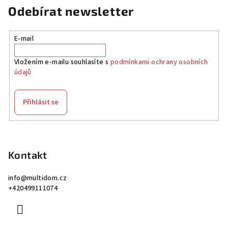
Odebírat newsletter
E-mail
Vložením e-mailu souhlasíte s
podmínkami ochrany osobních
údajů
Přihlásit se
Z
á
p
Kontakt
a
info
@
multidom.cz
t
+420499111074
í