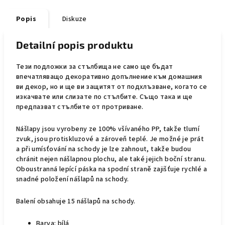
Popis
Diskuze
Detailní popis produktu
Тези подложки за стълбища не само ще бъдат
впечатляващо декоративно допълнение към домашния
ви декор, но и ще ви защитят от подхлъзване, когато се
изкачвате или слизате по стълбите. Също така и ще
предпазват стълбите от протриване.
Nášlapy jsou vyrobeny ze 100% všívaného PP, takže tlumí
zvuk, jsou protiskluzové a zároveň teplé. Je možné je prát
a při umísťování na schody je lze zahnout, takže budou
chránit nejen nášlapnou plochu, ale také jejich boční stranu.
Oboustranná lepící páska na spodní straně zajišťuje rychlé a
snadné položení nášlapů na schody.
Balení obsahuje 15 nášlapů na schody.
Barva: bílá