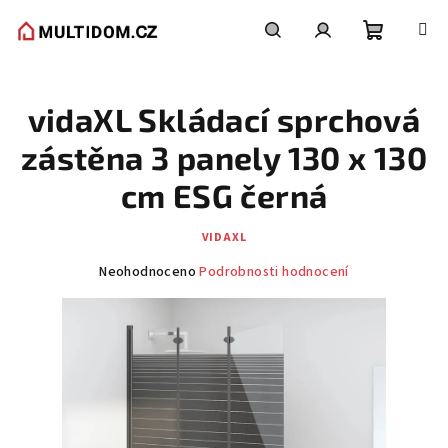
Přejít
na
obsah
Nákupní
Hledat
Přihlášení
vidaXL Skládací sprchová
košík
zástěna 3 panely 130 x 130
cm ESG černá
VIDAXL
Průměrné
Neohodnoceno
Podrobnosti hodnocení
hodnocení
produktu
je
0,0
z
5
hvězdiček.