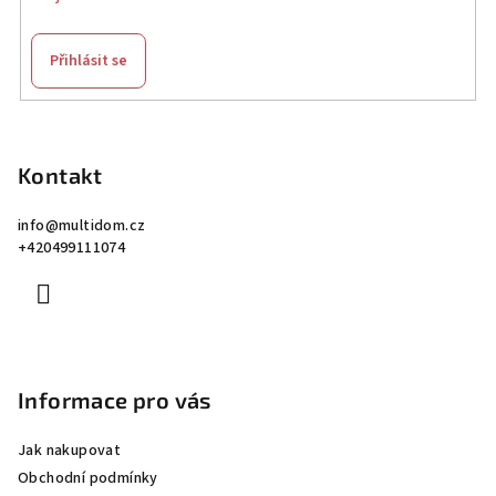
Přihlásit se
Z
á
p
Kontakt
a
info
@
multidom.cz
t
+420499111074
í
Informace pro vás
Jak nakupovat
Obchodní podmínky