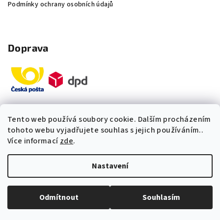
Podmínky ochrany osobních údajů
Doprava
Tento web používá soubory cookie. Dalším procházením
Platby
tohoto webu vyjadřujete souhlas s jejich používáním..
Více informací
zde
.
„Odpovídáme okamžitě. S čím
Nastavení
vám můžeme pomoci?“
Copyright 2026
Multidom.cz
. Všechna práva vyhrazena.
Upravit nastavení cookies
Odmítnout
Souhlasím
Vytvořil Shoptet Premium