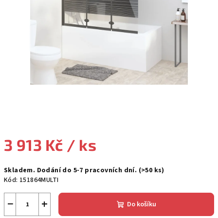
3 913 Kč
/ ks
Měrná
Skladem. Dodání do 5-7 pracovních dní.
(>50 ks)
cena:
Kód:
151864MULTI
−
+
Do košíku