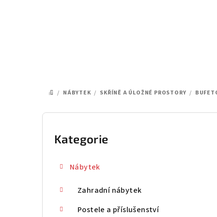
Přejít
na
obsah
/
NÁBYTEK
/
SKŘÍNĚ A ÚLOŽNÉ PROSTORY
/
BUFETO
DOMŮ
P
o
Kategorie
Přeskočit
kategorie
s
Nábytek
t
Zahradní nábytek
r
a
Postele a příslušenství