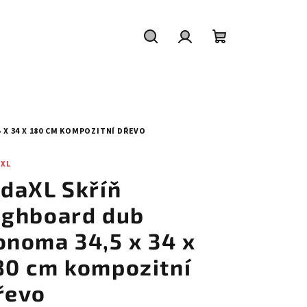
Hledat
Přihlášení
Nákupní
košík
X 34 X 180 CM KOMPOZITNÍ DŘEVO
AXL
idaXL Skříň
ighboard dub
onoma 34,5 x 34 x
80 cm kompozitní
řevo