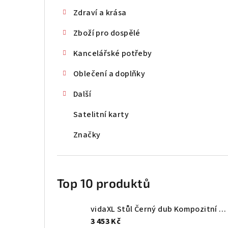
Zdraví a krása
Zboží pro dospělé
Kancelářské potřeby
Oblečení a doplňky
Další
Satelitní karty
Značky
Top 10 produktů
vidaXL Stůl Černý dub Kompozitní dřevo 131,5 x 50 x 106,5 cm
3 453 Kč