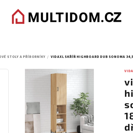
VÉ STOLY A PŘÍBORNÍKY
/
VIDAXL SKŘÍŇ HIGHBOARD DUB SONOMA 34,5 
VID
v
h
s
1
d