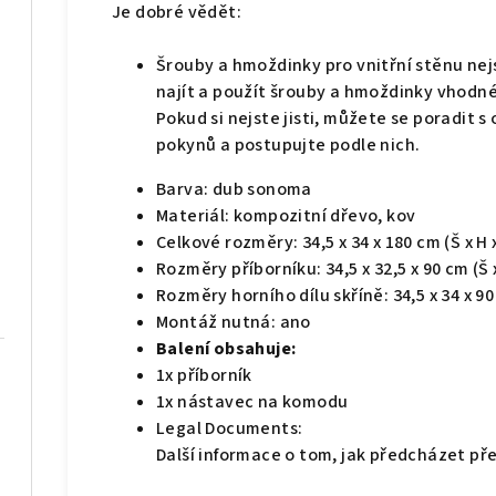
Je dobré vědět:
Šrouby a hmoždinky pro vnitřní stěnu ne
najít a použít šrouby a hmoždinky vhodné
Pokud si nejste jisti, můžete se poradit 
pokynů a postupujte podle nich.
Barva: dub sonoma
Materiál: kompozitní dřevo, kov
Celkové rozměry: 34,5 x 34 x 180 cm (Š x H x
Rozměry příborníku: 34,5 x 32,5 x 90 cm (Š x
Rozměry horního dílu skříně: 34,5 x 34 x 90 
Montáž nutná: ano
Balení obsahuje:
1x příborník
1x nástavec na komodu
Legal Documents:
Další informace o tom, jak předcházet p