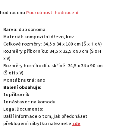
měrné
hodnoceno
Podrobnosti hodnocení
nocení
duktu
Barva: dub sonoma
Materiál: kompozitní dřevo, kov
Celkové rozměry: 34,5 x 34 x 180 cm (Š x H x V)
Rozměry příborníku: 34,5 x 32,5 x 90 cm (Š x H
x V)
zdiček.
Rozměry horního dílu skříně: 34,5 x 34 x 90 cm
(Š x H x V)
Montáž nutná: ano
Balení obsahuje:
1x příborník
1x nástavec na komodu
Legal Documents:
Další informace o tom, jak předcházet
překlopení nábytku naleznete
zde