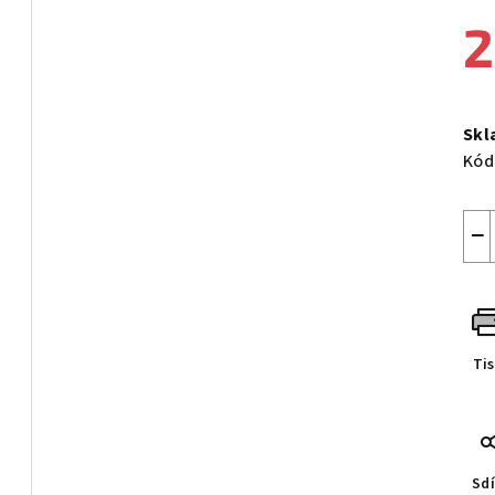
2
Měr
cen
Skl
Kód
−
Ti
Sdí