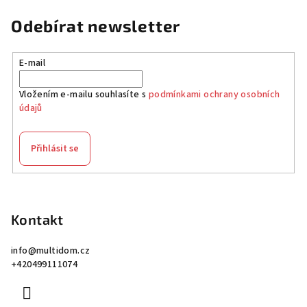
Odebírat newsletter
E-mail
Vložením e-mailu souhlasíte s
podmínkami ochrany osobních
údajů
Přihlásit se
Z
á
p
Kontakt
a
info
@
multidom.cz
t
+420499111074
í