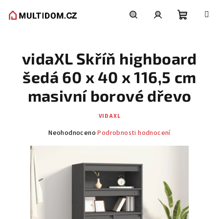
Přejít
na
obsah
Nákupní
Hledat
Přihlášení
vidaXL Skříň highboard
košík
šedá 60 x 40 x 116,5 cm
masivní borové dřevo
VIDAXL
Průměrné
Neohodnoceno
Podrobnosti hodnocení
hodnocení
produktu
je
0,0
z
5
hvězdiček.