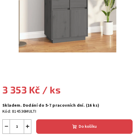
3 353 Kč
/ ks
Měrná
Skladem. Dodání do 5-7 pracovních dní.
(16 ks)
cena:
Kód:
814536MULTI
−
+
Do košíku