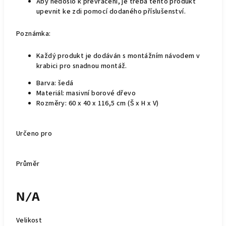
Aby nedošlo k převrácení, je třeba tento produkt
upevnit ke zdi pomocí dodaného příslušenství.
Poznámka:
Každý produkt je dodáván s montážním návodem v
krabici pro snadnou montáž.
Barva: šedá
Materiál: masivní borové dřevo
Rozměry: 60 x 40 x 116,5 cm (Š x H x V)
Určeno pro
Průměr
N/A
Velikost