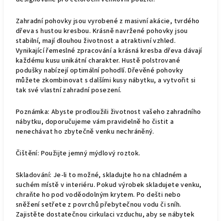
Zahradní pohovky jsou vyrobené z masivní akácie, tvrdého
dřeva s hustou kresbou. Krásně navržené pohovky jsou
stabilní, mají dlouhou životnost a atraktivní vzhled.
Vynikající řemeslné zpracování a krásná kresba dřeva dávají
každému kusu unikátní charakter. Hustě polstrované
podušky nabízejí optimální pohodlí. Dřevěné pohovky
můžete zkombinovat s dalšími kusy nábytku, a vytvořit si
tak své vlastní zahradní posezení.
Poznámka: Abyste prodloužili životnost vašeho zahradního
nábytku, doporučujeme vám pravidelně ho čistit a
nenechávat ho zbytečně venku nechráněný.
Čištění: Použijte jemný mýdlový roztok.
Skladování: Je-li to možné, skladujte ho na chladném a
suchém místě v interiéru. Pokud výrobek skladujete venku,
chraňte ho pod voděodolným krytem. Po dešti nebo
sněžení setřete z povrchů přebytečnou vodu či sníh.
Zajistěte dostatečnou cirkulaci vzduchu, aby se nábytek