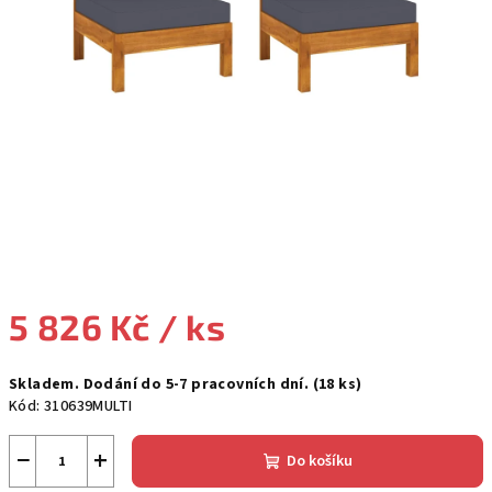
5 826 Kč
/ ks
Měrná
Skladem. Dodání do 5-7 pracovních dní.
(18 ks)
cena:
Kód:
310639MULTI
−
+
Do košíku