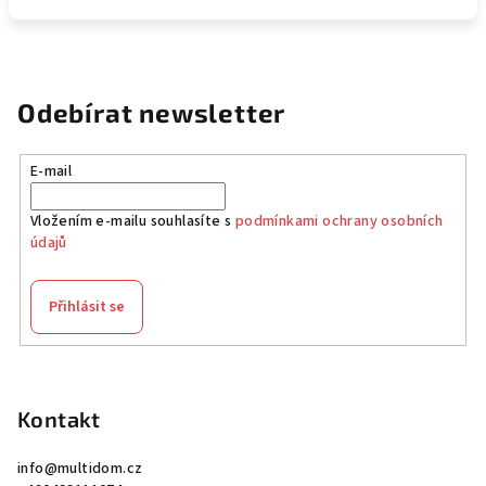
Odebírat newsletter
E-mail
Vložením e-mailu souhlasíte s
podmínkami ochrany osobních
údajů
Přihlásit se
Z
á
p
Kontakt
a
info
@
multidom.cz
t