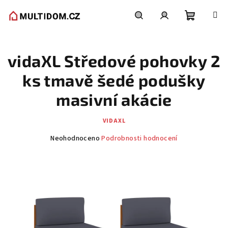
Přejít
na
obsah
Nákupní
Hledat
Přihlášení
vidaXL Středové pohovky 2
košík
ks tmavě šedé podušky
masivní akácie
VIDAXL
Průměrné
Neohodnoceno
Podrobnosti hodnocení
hodnocení
produktu
je
0,0
z
5
hvězdiček.