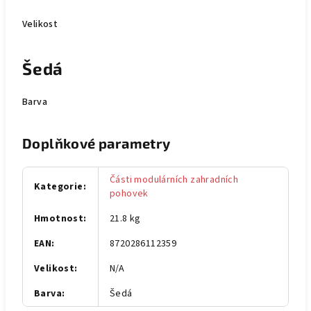
Velikost
Šedá
Barva
Doplňkové parametry
Části modulárních zahradních
Kategorie
:
pohovek
Hmotnost
:
21.8 kg
EAN
:
8720286112359
Velikost
:
N/A
Barva
:
Šedá