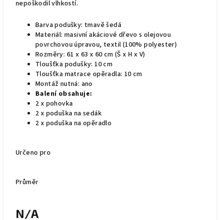
nepoškodil vlhkostí.
Barva podušky: tmavě šedá
Materiál: masivní akáciové dřevo s olejovou
povrchovou úpravou, textil (100% polyester)
Rozměry: 61 x 63 x 60 cm (Š x H x V)
Tloušťka podušky: 10 cm
Tloušťka matrace opěradla: 10 cm
Montáž nutná: ano
Balení obsahuje:
2 x pohovka
2 x poduška na sedák
2 x poduška na opěradlo
Určeno pro
Průměr
N/A