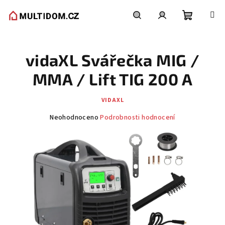
Přejít
na
obsah
Nákupní
Hledat
Přihlášení
vidaXL Svářečka MIG /
košík
MMA / Lift TIG 200 A
VIDAXL
Průměrné
Neohodnoceno
Podrobnosti hodnocení
hodnocení
produktu
je
0,0
z
5
hvězdiček.