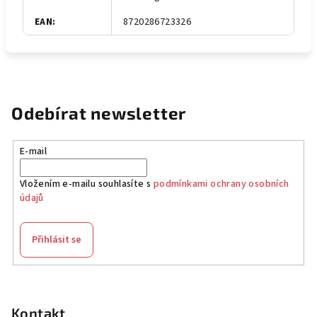
EAN
:
8720286723326
Odebírat newsletter
E-mail
Vložením e-mailu souhlasíte s
podmínkami ochrany osobních
údajů
Přihlásit se
Z
á
p
Kontakt