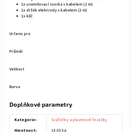
1x uzemňovací svorka s kabelem (2 m)
1x držák elektrody s kabelem (2 m)
1x klíč
Určeno pro
Průměr
Velikost
Barva
Doplňkové parametry
Kategorie
:
Svářečky a plazmové řezačky
Hmotnost
:
18.05 kg