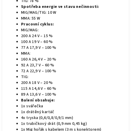
TIG: 78 %
Spotřeba energie ve stavu nečinnosti:
MIG/MAG/TIG: 10 W
MMA: 55 W
Pracovní cyklus:
MIG/MAG:
200 A 24 V – 15 %
100 A 19 V – 60 %
77 A 17,9 V – 100 %
MMA:
160 A 26,4 V – 20 %
92 A 23,7 V – 60 %
72 A 22,9 V – 100 %
TIG:
200 A 18 V – 20 %
115 A 14,6 V – 60 %
89 A 13,6 V – 100 %
Balení obsahuje:
1x svářečka
1x drátěný kartáč
4x tryska (0,6/0,8/0,9/1 mm)
1x trubičkový drát (0,9 mm 0,45 kg)
1x Mig hořák s kabelem (3 m s konektorem)