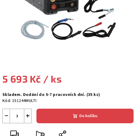
5 693 Kč
/ ks
Měrná
Skladem. Dodání do 5-7 pracovních dní.
(35 ks)
cena:
Kód:
151244MULTI
−
+
Do košíku