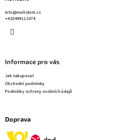
a
info
@
multidom.cz
t
+420499111074
í
Informace pro vás
Jak nakupovat
Obchodní podmínky
Podmínky ochrany osobních údajů
Doprava