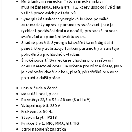
Multifunkční svářečka: Tato svářečka nabízí
multirežim MMA, MIG a lift TIG, který uspokojí většinu
vašich pracovních požadavků.
Synergická funkce: Synergická funkce pomáhá
automaticky upravit parametry svařování, jako je
rychlost podávání drátu a napětí, pro snazší proces
svařování a optimální kvalitu svaru.
Snadné použití: Synergická svářečka má digitální
panel, který zobrazuje funkční parametry a zajišťuje
pohodlné a přehledné ovládání.
Široké použití: Svářečka je vhodná pro svařování
oceli i nerezové oceli. Je určena pro různé účely, jako
je svařování dveří a oken, plotů, přístřešků pro auta,
potrubí a další práce.
Barva: šedá a černá
Materiál: ocel, plast
Rozměry: 22,5 x 52 x 38 cm (Š x H x V)
Vstupní napětí: 230 V
Frekvence: 50 Hz
Stupeň krytí: IP21S
Funkce 3 v 1: MIG, MMA, lift TIG
Zdroj napájení: zástrčka