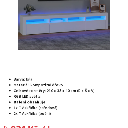
Barva: bílá
Materiál: kompozitní dřevo
Celkové rozměry: 210 x 35 x 40 cm (D x Š x V)
RGB LED světla
Balení obsahuje:
1x TV skříňka (středová)
2x TV skříňka (boční)