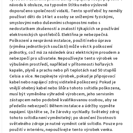
návodu k obsluze, na typovém štítku nebo výslovně
doporučeno společností vidaXL. Tento spotřebič by neměly
používat děti do 14 let a osoby se sníženými fyzickými,
smyslovými nebo duševními schopnostmi nebo s
nedostatkem zkušeností a znalostí týkajících se používání
elektronických spotřebičů. Elektřina je nebezpečná.
Poškození a nesprávná instalace, použití nebo úprava
(výměna jednotlivých součástí) může vést k poškození
jednotky, což má za následek úraz elektrickým proudem a
nebezpečí pro uživatele. Nepoužívejte tento výrobek ve
výbušném prostředí, například v přítomnosti hořlavých
kapalin, plynů a prachu nebo při teplotách nad 50 stupňů
Celsia a více. Nezapínejte výrobek, pokud je připojovací
kabel nebo napájecí zdroj viditelně poškozený. Pokud je
vnější ohebný kabel nebo šňůra tohoto svítidla poškozena,
musí být vyměněna výhradně výrobcem, jeho servisním
zástupcem nebo podobně kvalifikovanou osobou, aby se
předešlo nebezpečí. Během instalace a údržby vypněte
napájení. Ujistěte se, že žárovky vychladly. Světelný zdroj
tohoto svítidla není vyměnitelný; po skončení životnosti
světelného zdroje je nutné vyměnit celé svítidlo. Pouze pro
použití v interiéru, nepoužívejte tento výrobek venku.