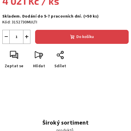
4 021 Kč
/ ks
Měrná
Skladem. Dodání do 5-7 pracovních dní.
(>50 ks)
cena:
Kód:
3152730MULTI
−
+
Do košíku
Zeptat se
Hlídat
Sdílet
Široký sortiment
produktů.