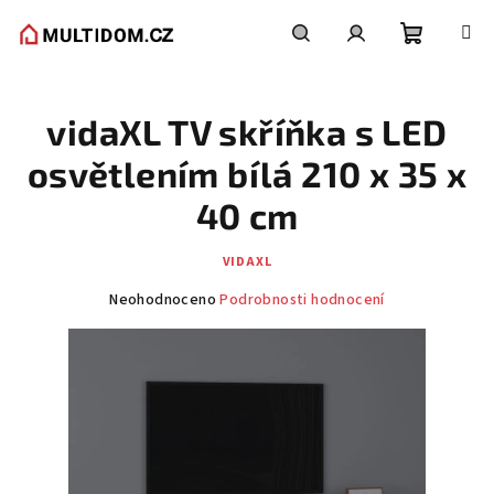
Přejít
na
obsah
Nákupní
Hledat
Přihlášení
vidaXL TV skříňka s LED
košík
osvětlením bílá 210 x 35 x
40 cm
VIDAXL
Průměrné
Neohodnoceno
Podrobnosti hodnocení
hodnocení
produktu
je
0,0
z
5
hvězdiček.