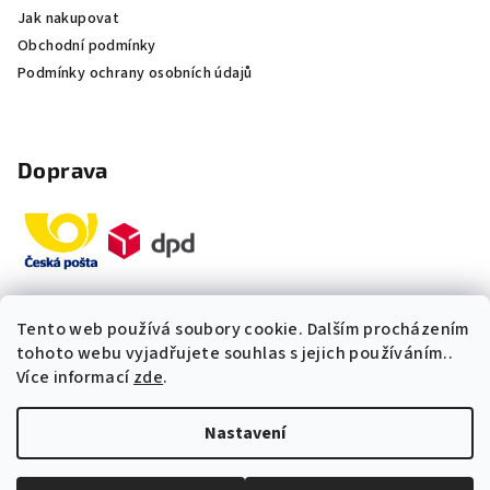
Jak nakupovat
Obchodní podmínky
Podmínky ochrany osobních údajů
Doprava
Tento web používá soubory cookie. Dalším procházením
Platby
tohoto webu vyjadřujete souhlas s jejich používáním..
Více informací
zde
.
„Odpovídáme okamžitě. S čím
Nastavení
vám můžeme pomoci?“
Copyright 2026
Multidom.cz
. Všechna práva vyhrazena.
Upravit nastavení cookies