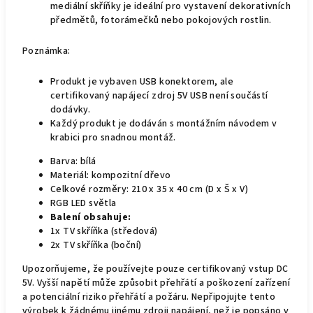
mediální skříňky je ideální pro vystavení dekorativních
předmětů, fotorámečků nebo pokojových rostlin.
Poznámka:
Produkt je vybaven USB konektorem, ale
certifikovaný napájecí zdroj 5V USB není součástí
dodávky.
Každý produkt je dodáván s montážním návodem v
krabici pro snadnou montáž.
Barva: bílá
Materiál: kompozitní dřevo
Celkové rozměry: 210 x 35 x 40 cm (D x Š x V)
RGB LED světla
Balení obsahuje:
1x TV skříňka (středová)
2x TV skříňka (boční)
Upozorňujeme, že používejte pouze certifikovaný vstup DC
5V. Vyšší napětí může způsobit přehřátí a poškození zařízení
a potenciální riziko přehřátí a požáru. Nepřipojujte tento
výrobek k žádnému jinému zdroji napájení, než je popsáno v