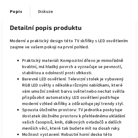
Popis
Diskuze
Detailní popis produktu
Moderní a praktický design této TV skříňky s LED osvětlením
zaujme ve vašem pokoji na první pohled.
Praktický materiál: Kompozitní dřevo je mimořádně
kvalitní, má hladký povrch a vyznačuje se pevností,
stabilitou a odolností proti vlhkosti.
Barevné LED osvětlení: Televizní stolek je vybavený
RGB LED světly s několika různými nabídkami, které
vám umožní změnit barvu světel nebo nechat světla
přizpůsobit automaticky. LED osvětlení podtrhuje
moderní vzhled skříňky a zdůrazňuje její trendy styl.
Spousta úložného prostoru: TV jednotka poskytuje
dostatek úložného prostoru k přehlednému ukládání
vašich časopisů, knih, dálkových ovladačů a dalších
menších věcí, které tak budete mít na dosah ruky.
Možnost vystavení: Robustní horní deska této