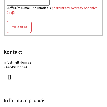
Vložením e-mailu souhlasíte s
podmínkami ochrany osobních
údajů
Přihlásit se
Z
á
p
Kontakt
a
info
@
multidom.cz
t
+420499111074
í
Informace pro vás