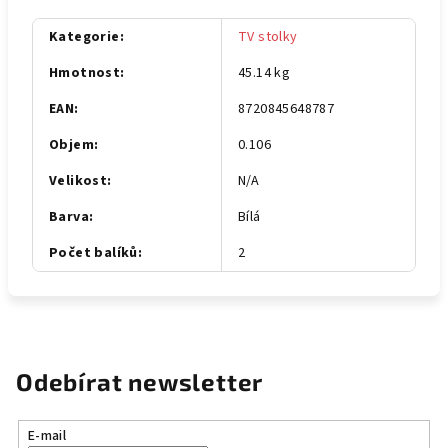
Kategorie
:
TV stolky
Hmotnost
:
45.14 kg
EAN
:
8720845648787
Objem
:
0.106
Velikost
:
N/A
Barva
:
Bílá
Počet balíků
:
2
Odebírat newsletter
E-mail