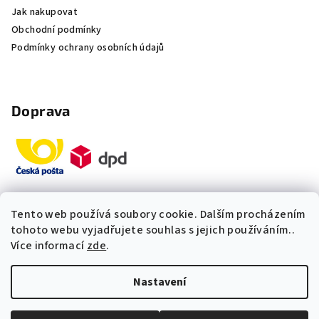
Jak nakupovat
Obchodní podmínky
Podmínky ochrany osobních údajů
Doprava
Tento web používá soubory cookie. Dalším procházením
Platby
tohoto webu vyjadřujete souhlas s jejich používáním..
Více informací
zde
.
„Odpovídáme okamžitě. S čím
Nastavení
vám můžeme pomoci?“
Copyright 2026
Multidom.cz
. Všechna práva vyhrazena.
Upravit nastavení cookies