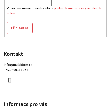
Vložením e-mailu souhlasíte s
podmínkami ochrany osobních
údajů
Přihlásit se
Z
á
p
Kontakt
a
info
@
multidom.cz
t
+420499111074
í
Informace pro vás