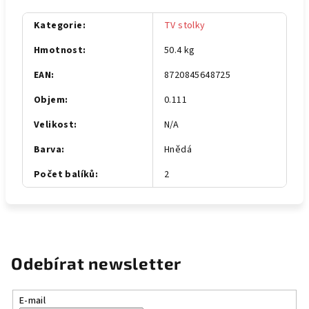
Kategorie
:
TV stolky
Hmotnost
:
50.4 kg
EAN
:
8720845648725
Objem
:
0.111
Velikost
:
N/A
Barva
:
Hnědá
Počet balíků
:
2
Odebírat newsletter
E-mail