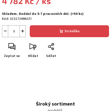
4 782 Kč
/ ks
Měrná
Skladem. Dodání do 5-7 pracovních dní.
(>50 ks)
cena:
Kód:
3152724MULTI
−
+
Do košíku
Zeptat se
Hlídat
Sdílet
Široký sortiment
produktů.