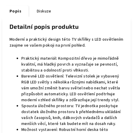
Popis
Diskuze
Detailní popis produktu
Moderní a praktický design této TV skříňky s LED osvětlením
zaujme ve vašem pokoji na první pohled.
Praktický materiál: Kompozitní dřevo je mimořádně
kvalitní, má hladký povrch a vyznačuje se pevností,
stabilitou a odolností proti vlhkosti.
Barevné LED osvětlení: Televizní stolek je vybavený
RGB LED světly s několika různými nabídkami, které
vám umožní změnit barvu světel nebo nechat světla
přizpůsobit automaticky. LED osvětlení podtrhuje
moderní vzhled skříňky a zdůrazňuje její trendy styl.
Spousta úložného prostoru: TV jednotka poskytuje
dostatek úložného prostoru k přehlednému ukládání
vašich časopisů, knih, dálkových ovladačů a dalších
menších věcí, které tak budete mít na dosah ruky.
Možnost vystavení: Robustní horní deska této