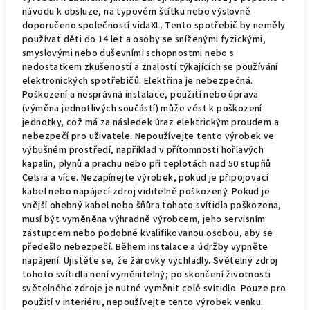
návodu k obsluze, na typovém štítku nebo výslovně
doporučeno společností vidaXL. Tento spotřebič by neměly
používat děti do 14 let a osoby se sníženými fyzickými,
smyslovými nebo duševními schopnostmi nebo s
nedostatkem zkušeností a znalostí týkajících se používání
elektronických spotřebičů. Elektřina je nebezpečná.
Poškození a nesprávná instalace, použití nebo úprava
(výměna jednotlivých součástí) může vést k poškození
jednotky, což má za následek úraz elektrickým proudem a
nebezpečí pro uživatele. Nepoužívejte tento výrobek ve
výbušném prostředí, například v přítomnosti hořlavých
kapalin, plynů a prachu nebo při teplotách nad 50 stupňů
Celsia a více. Nezapínejte výrobek, pokud je připojovací
kabel nebo napájecí zdroj viditelně poškozený. Pokud je
vnější ohebný kabel nebo šňůra tohoto svítidla poškozena,
musí být vyměněna výhradně výrobcem, jeho servisním
zástupcem nebo podobně kvalifikovanou osobou, aby se
předešlo nebezpečí. Během instalace a údržby vypněte
napájení. Ujistěte se, že žárovky vychladly. Světelný zdroj
tohoto svítidla není vyměnitelný; po skončení životnosti
světelného zdroje je nutné vyměnit celé svítidlo. Pouze pro
použití v interiéru, nepoužívejte tento výrobek venku.