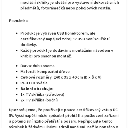
mediální skříňky je ideální pro vystavení dekorativních
předmětů, fotorámečků nebo pokojových rostlin.
Poznámka:
Produkt je vybaven USB konektorem, ale
certifikovaný napájecí zdroj 5V USB není součástí
dodávky.
Každý produkt je dodáván s montážním návodem v
krabici pro snadnou montáž.
Barva: dub sonoma
Materiál: kompozitní dřevo
Celkové rozměry: 240 x 35 x 40 cm (D x Š x V)
RGB LED světla
Balení obsahuje:
1x TV skříňka (středová)
2x TV skříňka (boční)
Upozorňujeme, že používejte pouze certifikovaný vstup DC
5V. Vyšší napětí může způsobit přehřátí a poškození zařízení
a potenciální riziko přehřátí a požáru. Nepřipojujte tento
výrobek k žádnému jinému zdroji napájení, než je popsáno v