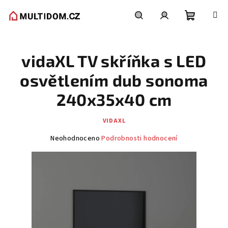
Přejít
na
obsah
Nákupní
Hledat
Přihlášení
vidaXL TV skříňka s LED
košík
osvětlením dub sonoma
240x35x40 cm
VIDAXL
Průměrné
Neohodnoceno
Podrobnosti hodnocení
hodnocení
produktu
je
0,0
z
5
hvězdiček.