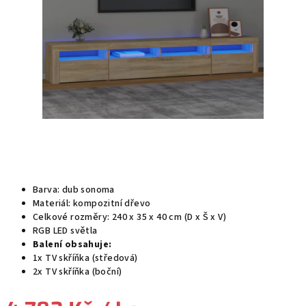
Barva: dub sonoma
Materiál: kompozitní dřevo
Celkové rozměry: 240 x 35 x 40 cm (D x Š x V)
RGB LED světla
Balení obsahuje:
1x TV skříňka (středová)
2x TV skříňka (boční)