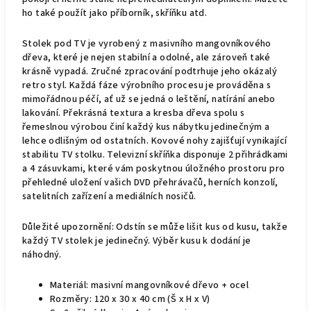
ho také použít jako příborník, skříňku atd.
Stolek pod TV je vyrobený z masivního mangovníkového
dřeva, které je nejen stabilní a odolné, ale zároveň také
krásně vypadá. Zručné zpracování podtrhuje jeho okázalý
retro styl. Každá fáze výrobního procesu je prováděna s
mimořádnou péčí, ať už se jedná o leštění, natírání anebo
lakování. Překrásná textura a kresba dřeva spolu s
řemeslnou výrobou činí každý kus nábytku jedinečným a
lehce odlišným od ostatních. Kovové nohy zajišťují vynikající
stabilitu TV stolku. Televizní skříňka disponuje 2 přihrádkami
a 4 zásuvkami, které vám poskytnou úložného prostoru pro
přehledné uložení vašich DVD přehrávačů, herních konzolí,
satelitních zařízení a mediálních nosičů.
Důležité upozornění: Odstín se může lišit kus od kusu, takže
každý TV stolek je jedinečný. Výběr kusu k dodání je
náhodný.
Materiál: masivní mangovníkové dřevo + ocel
Rozměry: 120 x 30 x 40 cm (Š x H x V)