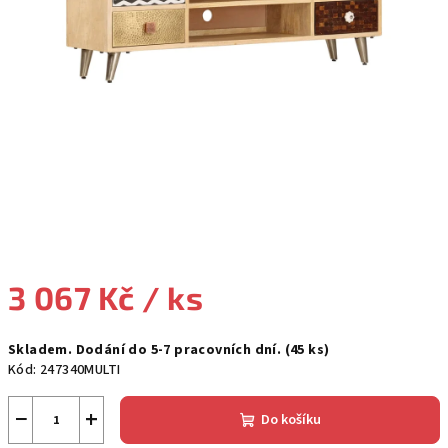
3 067 Kč
/ ks
Měrná
Skladem. Dodání do 5-7 pracovních dní.
(45 ks)
cena:
Kód:
247340MULTI
−
+
Do košíku