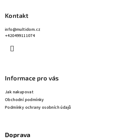
á
p
Kontakt
a
info
@
multidom.cz
t
+420499111074
í
Informace pro vás
Jak nakupovat
Obchodní podmínky
Podmínky ochrany osobních údajů
Doprava