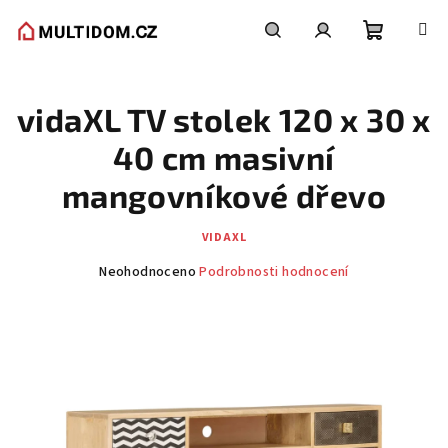
Přejít
na
obsah
Nákupní
Hledat
Přihlášení
vidaXL TV stolek 120 x 30 x
košík
40 cm masivní
mangovníkové dřevo
VIDAXL
Průměrné
Neohodnoceno
Podrobnosti hodnocení
hodnocení
produktu
je
0,0
z
5
hvězdiček.