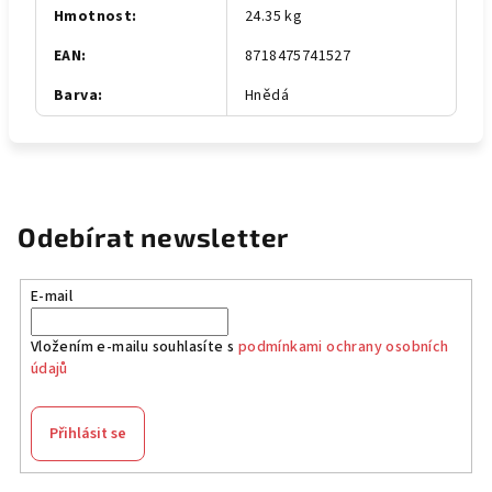
Hmotnost
:
24.35 kg
EAN
:
8718475741527
Barva
:
Hnědá
Odebírat newsletter
E-mail
Vložením e-mailu souhlasíte s
podmínkami ochrany osobních
údajů
Přihlásit se
Z