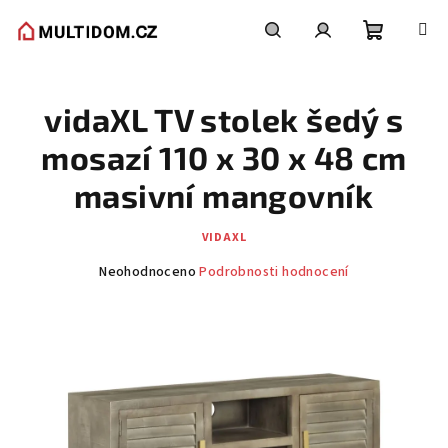
Přejít
na
obsah
Nákupní
Hledat
Přihlášení
vidaXL TV stolek šedý s
košík
mosazí 110 x 30 x 48 cm
masivní mangovník
VIDAXL
Průměrné
Neohodnoceno
Podrobnosti hodnocení
hodnocení
produktu
je
0,0
z
5
hvězdiček.