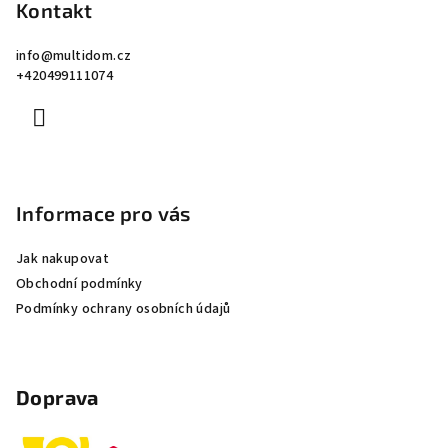
p
Kontakt
a
info
@
multidom.cz
t
+420499111074
í
Informace pro vás
Jak nakupovat
Obchodní podmínky
Podmínky ochrany osobních údajů
Doprava