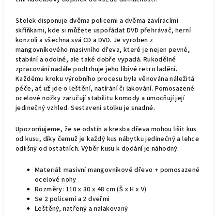
Stolek disponuje dvěma policemi a dvěma zavíracími
skříňkami, kde si můžete uspořádat DVD přehrávač, herní
konzoli a všechna svá CD a DVD. Je vyroben z
mangovníkového masivního dřeva, které je nejen pevné,
stabilní a odolné, ale také dobře vypadá. Rukodělné
zpracování nadále podtrhuje jeho líbivé retro ladění.
Každému kroku výrobního procesu byla věnována náležitá
péče, ať už jde o leštění, natírání či lakování. Pomosazené
ocelové nožky zaručují stabilitu komody a umocňují její
jedinečný vzhled. Sestavení stolku je snadné.
Upozorňujeme, že se odstín a kresba dřeva mohou lišit kus
od kusu, díky čemuž je každý kus nábytku jedinečný a lehce
odlišný od ostatních. Výběr kusu k dodání je náhodný.
Materiál: masivní mangovníkové dřevo + pomosazené
ocelové nohy
Rozměry: 110 x 30 x 48 cm (Š x H x V)
Se 2 policemi a 2 dveřmi
Leštěný, natřený a nalakovaný