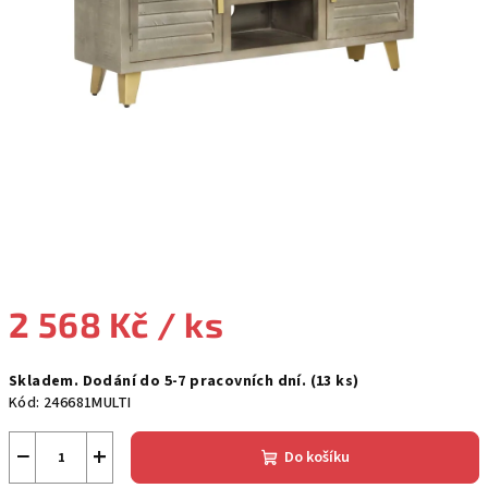
2 568 Kč
/ ks
Měrná
Skladem. Dodání do 5-7 pracovních dní.
(13 ks)
cena:
Kód:
246681MULTI
−
+
Do košíku