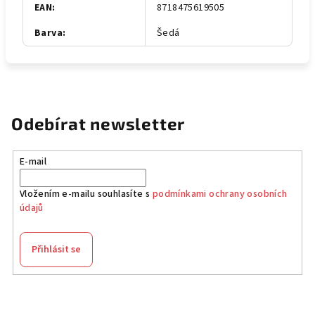
EAN
:
8718475619505
Barva
:
Šedá
Odebírat newsletter
E-mail
Vložením e-mailu souhlasíte s
podmínkami ochrany osobních
údajů
Přihlásit se
Z
á