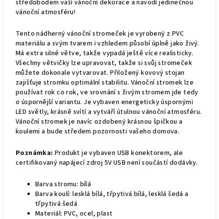
středobodem vaší vánoční dekorace a navodí jedinečnou
vánoční atmosféru!
Tento nádherný vánoční stromeček je vyrobený z PVC
materiálu a svým tvarem i vzhledem působí úplně jako živý.
Má extra silné větve, takže vypadá ještě více realisticky.
Všechny větvičky lze upravovat, takže si svůj stromeček
můžete dokonale vytvarovat. Přiložený kovový stojan
zajišťuje stromku optimální stabilitu. Vánoční stromek lze
používat rok co rok, ve srovnání s živým stromem jde tedy
o úspornější variantu. Je vybaven energeticky úspornými
LED světly, krásně svítí a vytváří útulnou vánoční atmosféru.
Vánoční stromek je navíc ozdobený krásnou špičkou a
koulemi a bude středem pozornosti vašeho domova.
Poznámka:
Produkt je vybaven USB konektorem, ale
certifikovaný napájecí zdroj 5V USB není součástí dodávky.
Barva stromu: bílá
Barva koulí: lesklá bílá, třpytivá bílá, lesklá šedá a
třpytivá šedá
Materiál: PVC, ocel, plast