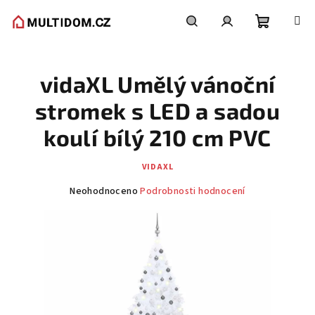
Přejít
na
obsah
Nákupní
Hledat
Přihlášení
vidaXL Umělý vánoční
košík
stromek s LED a sadou
koulí bílý 210 cm PVC
VIDAXL
Průměrné
Neohodnoceno
Podrobnosti hodnocení
hodnocení
produktu
je
0,0
z
5
hvězdiček.