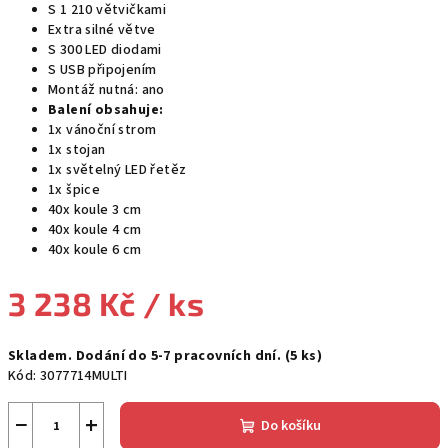
S 1 210 větvičkami
Extra silné větve
S 300 LED diodami
S USB připojením
Montáž nutná: ano
Balení obsahuje:
1x vánoční strom
1x stojan
1x světelný LED řetěz
1x špice
40x koule 3 cm
40x koule 4 cm
40x koule 6 cm
3 238 Kč
/ ks
Měrná
Skladem. Dodání do 5-7 pracovních dní.
(5 ks)
cena:
Kód:
3077714MULTI
−
+
Do košíku