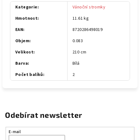
Kategorie
:
Vánoční stromky
Hmotnost
:
11.61 kg
EAN
:
8720286498019
Objem
:
0.083
Velikost
:
210 cm
Barva
:
Bílá
Počet balíků
:
2
Odebírat newsletter
E-mail