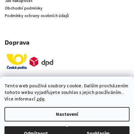
Jak nakupovat
Obchodní podmínky
Podmínky ochrany osobních údajů
Doprava
Tento web používá soubory cookie. Dalším procházením
Platby
tohoto webu vyjadřujete souhlas s jejich používáním..
Více informací
zde
.
„Odpovídáme okamžitě. S čím
Nastavení
vám můžeme pomoci?“
Copyright 2026
Multidom.cz
. Všechna práva vyhrazena.
Upravit nastavení cookies
Odmítnout
Souhlasím