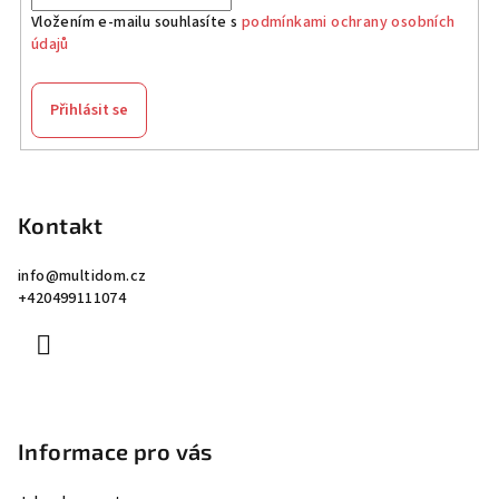
Vložením e-mailu souhlasíte s
podmínkami ochrany osobních
údajů
Přihlásit se
Z
á
p
Kontakt
a
info
@
multidom.cz
t
+420499111074
í
Informace pro vás