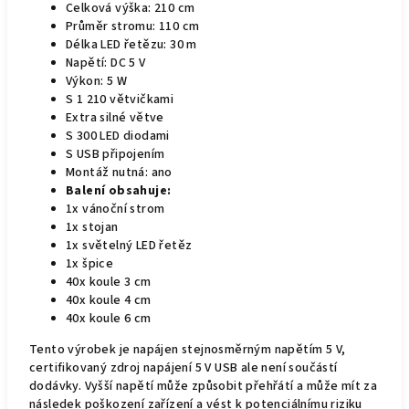
Celková výška: 210 cm
Průměr stromu: 110 cm
Délka LED řetězu: 30 m
Napětí: DC 5 V
Výkon: 5 W
S 1 210 větvičkami
Extra silné větve
S 300 LED diodami
S USB připojením
Montáž nutná: ano
Balení obsahuje:
1x vánoční strom
1x stojan
1x světelný LED řetěz
1x špice
40x koule 3 cm
40x koule 4 cm
40x koule 6 cm
Tento výrobek je napájen stejnosměrným napětím 5 V,
certifikovaný zdroj napájení 5 V USB ale není součástí
dodávky. Vyšší napětí může způsobit přehřátí a může mít za
následek poškození zařízení a vést k potenciálnímu riziku