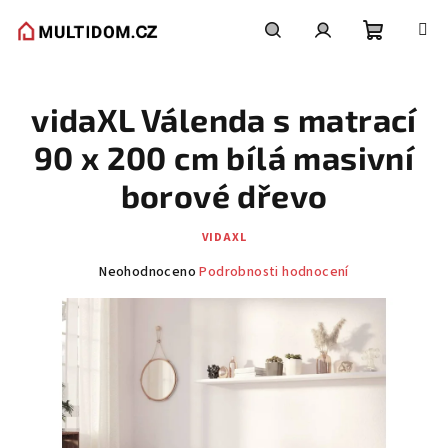
Přejít
na
obsah
Nákupní
Hledat
Přihlášení
vidaXL Válenda s matrací
košík
90 x 200 cm bílá masivní
borové dřevo
VIDAXL
Průměrné
Neohodnoceno
Podrobnosti hodnocení
hodnocení
produktu
je
0,0
z
5
hvězdiček.