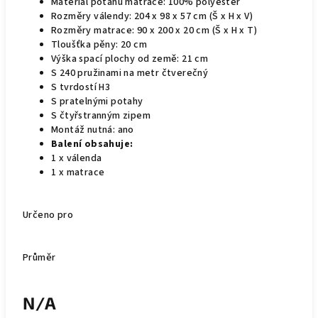
Materiál potahu matrace: 100% polyester
Rozměry válendy: 204 x 98 x 57 cm (Š x H x V)
Rozměry matrace: 90 x 200 x 20 cm (Š x H x T)
Tloušťka pěny: 20 cm
Výška spací plochy od země: 21 cm
S 240 pružinami na metr čtverečný
S tvrdostí H3
S pratelnými potahy
S čtyřstranným zipem
Montáž nutná: ano
Balení obsahuje:
1 x válenda
1 x matrace
Určeno pro
Průměr
N/A