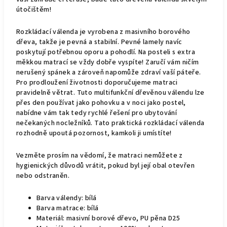
útočištěm!
Rozkládací válenda je vyrobena z masivního borového
dřeva, takže je pevná a stabilní. Pevné lamely navíc
poskytují potřebnou oporu a pohodlí. Na posteli s extra
měkkou matrací se vždy dobře vyspíte! Zaručí vám ničím
nerušený spánek a zároveň napomůže zdraví vaší páteře.
Pro prodloužení životnosti doporučujeme matraci
pravidelně větrat. Tuto multifunkční dřevěnou válendu lze
přes den používat jako pohovku a v noci jako postel,
nabídne vám tak tedy rychlé řešení pro ubytování
nečekaných nocležníků. Tato praktická rozkládací válenda
rozhodně upoutá pozornost, kamkoli ji umístíte!
Vezměte prosím na vědomí, že matraci nemůžete z
hygienických důvodů vrátit, pokud byl její obal otevřen
nebo odstraněn.
Barva válendy: bílá
Barva matrace: bílá
Materiál: masivní borové dřevo, PU pěna D25