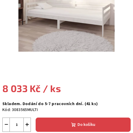
8 033 Kč
/ ks
Měrná
Skladem. Dodání do 5-7 pracovních dní.
(41 ks)
cena:
Kód:
3083565MULTI
−
+
Do košíku