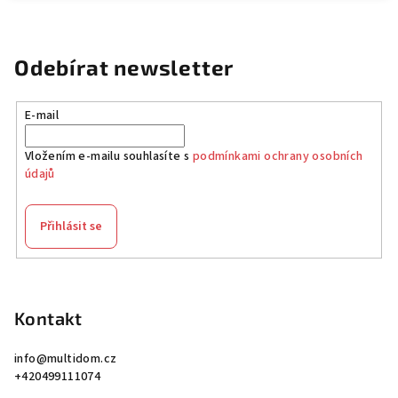
Odebírat newsletter
E-mail
Vložením e-mailu souhlasíte s
podmínkami ochrany osobních
údajů
Přihlásit se
Z
á
p
Kontakt
a
info
@
multidom.cz
t
+420499111074
í