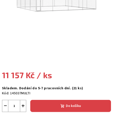
11 157 Kč
/ ks
Měrná
Skladem. Dodání do 5-7 pracovních dní.
(21 ks)
cena:
Kód:
145037MULTI
−
+
Do košíku