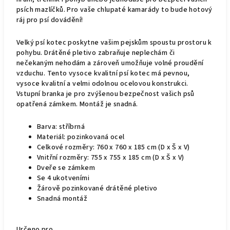
psích mazlíčků. Pro vaše chlupaté kamarády to bude hotový
ráj pro psí dovádění!
Velký psí kotec poskytne vašim pejskům spoustu prostoru k
pohybu. Drátěné pletivo zabraňuje neplechám či
nečekaným nehodám a zároveň umožňuje volné proudění
vzduchu. Tento vysoce kvalitní psí kotec má pevnou,
vysoce kvalitní a velmi odolnou ocelovou konstrukci.
Vstupní branka je pro zvýšenou bezpečnost vašich psů
opatřená zámkem. Montáž je snadná.
Barva: stříbrná
Materiál: pozinkovaná ocel
Celkové rozměry: 760 x 760 x 185 cm (D x Š x V)
Vnitřní rozměry: 755 x 755 x 185 cm (D x Š x V)
Dveře se zámkem
Se 4 ukotveními
Žárově pozinkované drátěné pletivo
Snadná montáž
Určeno pro