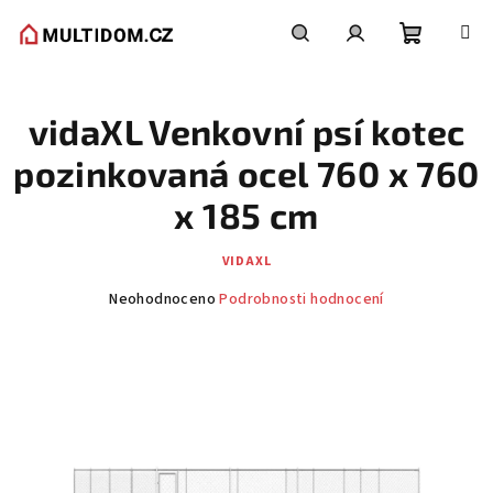
Přejít
na
obsah
Nákupní
Hledat
Přihlášení
vidaXL Venkovní psí kotec
košík
pozinkovaná ocel 760 x 760
x 185 cm
VIDAXL
Průměrné
Neohodnoceno
Podrobnosti hodnocení
hodnocení
produktu
je
0,0
z
5
hvězdiček.