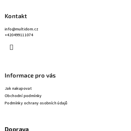
á
p
Kontakt
a
info
@
multidom.cz
t
+420499111074
í
Informace pro vás
Jak nakupovat
Obchodní podmínky
Podmínky ochrany osobních údajů
Doprava