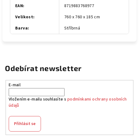
EAN
:
8719883768977
Velikost
:
760 x 760 x 185 cm
Barva
:
Stříbrná
Odebírat newsletter
E-mail
Vložením e-mailu souhlasíte s
podmínkami ochrany osobních
údajů
Přihlásit se
Z