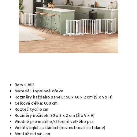
Barva: bílá
Materiál: topolové dřevo
Rozměry každého panelu: 50 x 60 x 2 cm (Š x V x H)
Celková délka: 600 cm
Rozteč tyčí: 6 cm
Rozměry nožiček: 30 x 8 x 2 cm (Š x V x H)
Vhodné pro malého/středně velkého psa
Volně stojící a skládací (bez nutnosti instalace)
Montáž nutná: ano