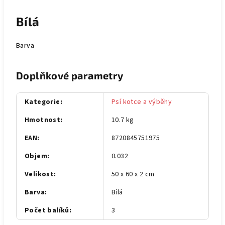
Bílá
Barva
Doplňkové parametry
Kategorie
:
Psí kotce a výběhy
Hmotnost
:
10.7 kg
EAN
:
8720845751975
Objem
:
0.032
Velikost
:
50 x 60 x 2 cm
Barva
:
Bílá
Počet balíků
:
3