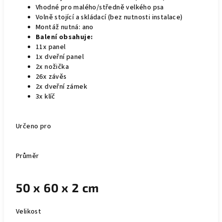
Vhodné pro malého/středně velkého psa
Volně stojící a skládací (bez nutnosti instalace)
Montáž nutná: ano
Balení obsahuje:
11x panel
1x dveřní panel
2x nožička
26x závěs
2x dveřní zámek
3x klíč
Určeno pro
Průměr
50 x 60 x 2 cm
Velikost