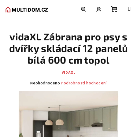
Přejít
na
obsah
Nákupní
Hledat
Přihlášení
vidaXL Zábrana pro psy s
košík
dvířky skládací 12 panelů
bílá 600 cm topol
VIDAXL
Průměrné
Neohodnoceno
Podrobnosti hodnocení
hodnocení
produktu
je
0,0
z
5
hvězdiček.