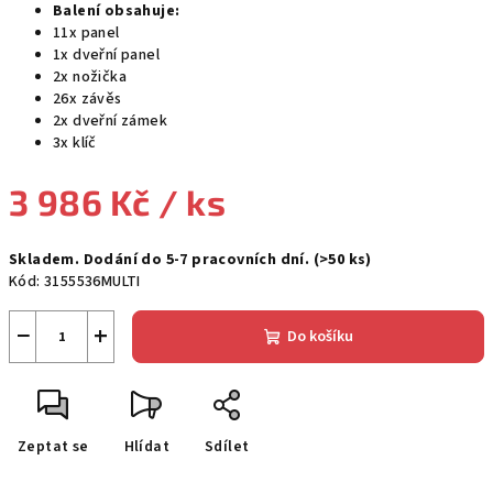
Balení obsahuje:
11x panel
1x dveřní panel
2x nožička
26x závěs
2x dveřní zámek
3x klíč
3 986 Kč
/ ks
Měrná
Skladem. Dodání do 5-7 pracovních dní.
(>50 ks)
cena:
Kód:
3155536MULTI
−
+
Do košíku
Zeptat se
Hlídat
Sdílet