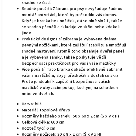
snadno se čistí.
Snadné použití: Zábrana pro psy nevyžaduje žádnou
montáž ani vrtání, které by poškodilo váš domov.
Když je branka bez nožiček, dá se plně složit, takže
se snadno přenáší a skladuje ve skříni nebo kdekoli
jinde.
Praktický design: Psí zábrana je vybavena dvěma
pevnými nožičkami, které zajišťují stabilitu a umožňují
snadné nastavení. Kromě toho obsahuje dveřní panel
a je vybavena zámky, takže poskytuje větší
bezpečnost i praktičnost pro vás i vaše mazlíčky.
Více použití: Tato branka dokáže efektivně zabránit
vašim mazlíčkům, aby ji přeskočili a dostali se skrz.
Proto je ideální k zajištění bezpečnosti vašich
mazlíčků v obývacím pokoji, kuchyni, na schodech
nebo ve dveřích.
Barva: bílá
Materiál: topolové dřevo
Rozměry každého panelu: 50 x 60 x 2 cm (Š x V x H)
Celková délka: 600 cm
Rozteč tyčí: 6 cm
Rozměry nožiček: 30 x 8 x 2 cm (Š x V x H)