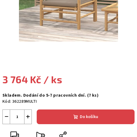
3 764 Kč
/ ks
Měrná
Skladem. Dodání do 5-7 pracovních dní.
(7 ks)
cena:
Kód:
362289MULTI
−
+
Do košíku