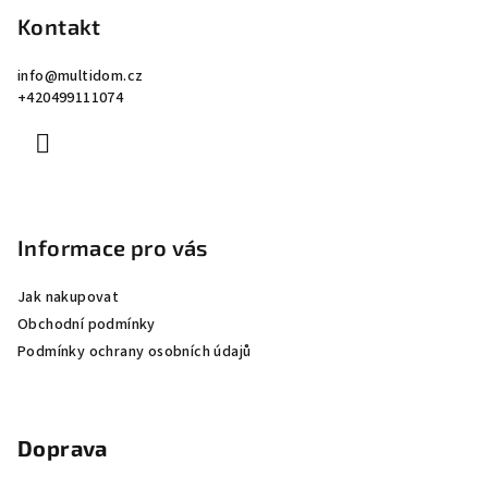
p
Kontakt
a
info
@
multidom.cz
t
+420499111074
í
Informace pro vás
Jak nakupovat
Obchodní podmínky
Podmínky ochrany osobních údajů
Doprava