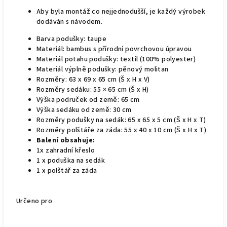
Aby byla montáž co nejjednodušší, je každý výrobek
dodáván s návodem.
Barva podušky: taupe
Materiál: bambus s přírodní povrchovou úpravou
Materiál potahu podušky: textil (100% polyester)
Materiál výplně podušky: pěnový molitan
Rozměry: 63 x 69 x 65 cm (Š x H x V)
Rozměry sedáku: 55 × 65 cm (Š x H)
Výška područek od země: 65 cm
Výška sedáku od země: 30 cm
Rozměry podušky na sedák: 65 x 65 x 5 cm (Š x H x T)
Rozměry polštáře za záda: 55 x 40 x 10 cm (Š x H x T)
Balení obsahuje:
1x zahradní křeslo
1 x poduška na sedák
1 x polštář za záda
Určeno pro