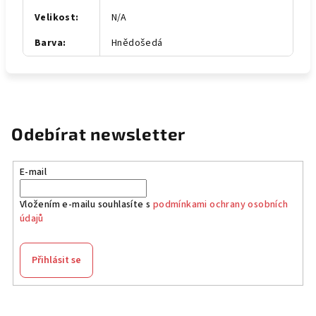
Velikost
:
N/A
Barva
:
Hnědošedá
Odebírat newsletter
E-mail
Vložením e-mailu souhlasíte s
podmínkami ochrany osobních
údajů
Přihlásit se
Z
á