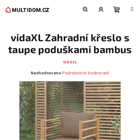
Přejít
na
obsah
Nákupní
Hledat
Přihlášení
vidaXL Zahradní křeslo s
košík
taupe poduškami bambus
VIDAXL
Průměrné
Neohodnoceno
Podrobnosti hodnocení
hodnocení
produktu
je
0,0
z
5
hvězdiček.