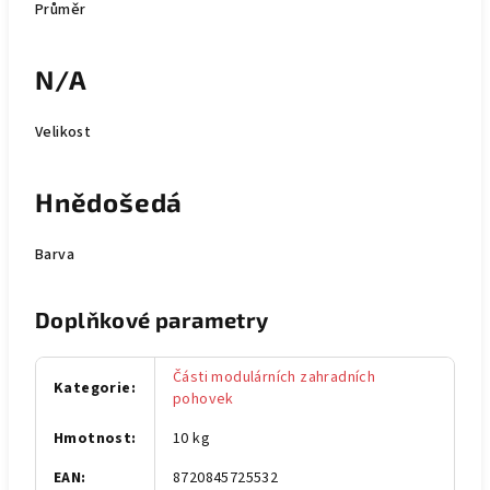
Průměr
N/A
Velikost
Hnědošedá
Barva
Doplňkové parametry
Části modulárních zahradních
Kategorie
:
pohovek
Hmotnost
:
10 kg
EAN
:
8720845725532