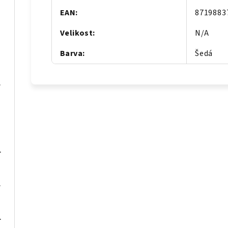
EAN
:
8719883
Velikost
:
N/A
vo
Barva
:
Šedá
klované dřevo
tle šedé textil
textil
zitní dřevo