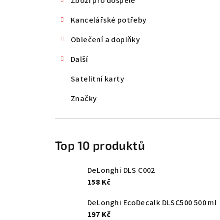
Zboží pro dospělé
Kancelářské potřeby
Oblečení a doplňky
Další
Satelitní karty
Značky
Top 10 produktů
DeLonghi DLS C002
158 Kč
DeLonghi EcoDecalk DLSC500 500 ml
197 Kč