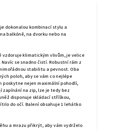
je dokonalou kombinací stylu a
, na balkóně, na dvorku nebo na
 vzdoruje klimatickým vlivům, je velice
 Navíc se snadno čistí. Robustní rám z
 mimořádnou stabilitu a pevnost. Oba
ných poloh, aby se vám co nejlépe
ám poskytne nejen maximální pohodlí,
zapínání na zip, lze je tedy bez
něž disponuje skládací stříškou,
tilo do očí. Balení obsahuje 1 lehátko
hu a mrazu přikrýt, aby vám vydrželo