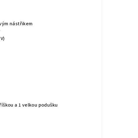
ovým nástřikem
r
 V)
tříškou a 1 velkou podušku