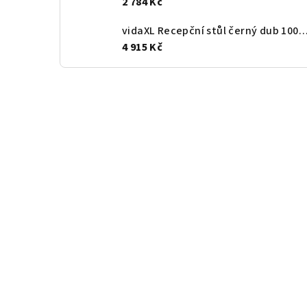
2 784 Kč
vidaXL Recepční stůl černý dub 100 x 50 x 103,5 cm, konstrukč
4 915 Kč
Z