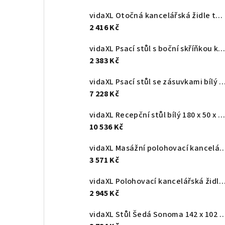
vidaXL Otočná kancelářská židle tmavě zelená textil
2 416 Kč
vidaXL Psací stůl s boční skříňkou kouřový dub kompozitní dře
2 383 Kč
vidaXL Psací stůl se zásuvkami bílý 117 x 57 x 75 cm recy
7 228 Kč
vidaXL Recepční stůl bílý 180 x 50 x 103,5 cm, z umělého dřeva
10 536 Kč
vidaXL Masážní polohovací kancelářské křeslo svě
3 571 Kč
vidaXL Polohovací kancelářská židle hnědá 
2 945 Kč
vidaXL Stůl Šedá Sonoma 142 x 102 x 73 cm Kompo