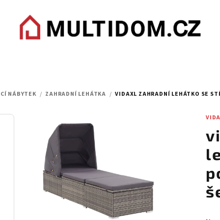
CÍ NÁBYTEK
/
ZAHRADNÍ LEHÁTKA
/
VIDAXL ZAHRADNÍ LEHÁTKO SE S
VID
v
l
p
š