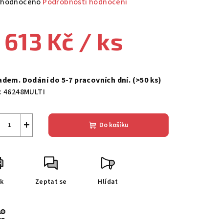
měrné
hodnoceno
Podrobnosti hodnocení
nocení
duktu
 613 Kč
/ ks
ná
a:
adem. Dodání do 5-7 pracovních dní.
(>50 ks)
zdiček.
:
46248MULTI
+
Do košíku
sk
Zeptat se
Hlídat