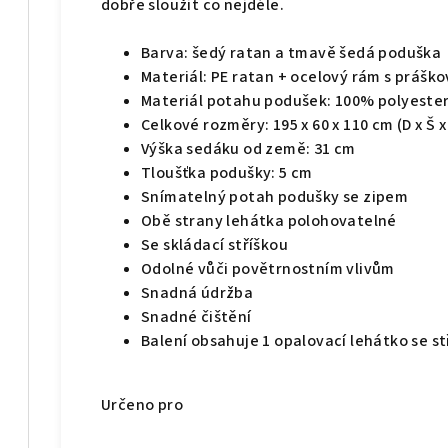
dobře sloužit co nejdéle.
Barva: šedý ratan a tmavě šedá poduška
Materiál: PE ratan + ocelový rám s prášk
Materiál potahu podušek: 100% polyeste
Celkové rozměry: 195 x 60 x 110 cm (D x Š x
Výška sedáku od země: 31 cm
Tloušťka podušky: 5 cm
Snímatelný potah podušky se zipem
Obě strany lehátka polohovatelné
Se skládací stříškou
Odolné vůči povětrnostním vlivům
Snadná údržba
Snadné čištění
Balení obsahuje 1 opalovací lehátko se s
Určeno pro