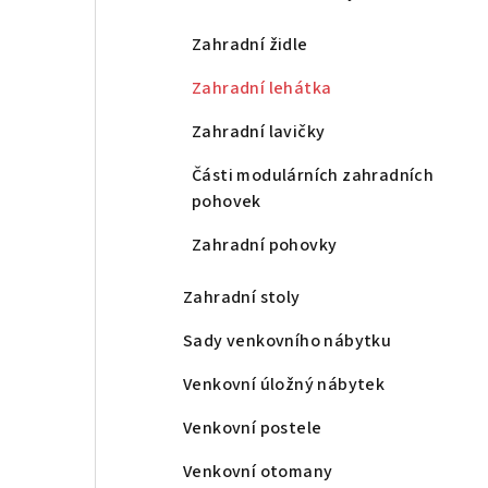
n
Zahradní židle
n
Zahradní lehátka
í
Zahradní lavičky
p
Části modulárních zahradních
a
pohovek
n
Zahradní pohovky
e
Zahradní stoly
l
Sady venkovního nábytku
Venkovní úložný nábytek
Venkovní postele
Venkovní otomany