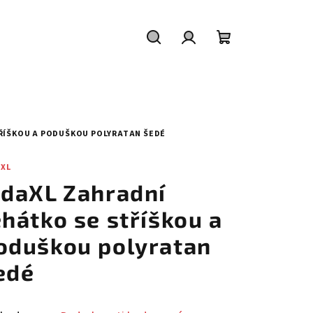
Hledat
Přihlášení
Nákupní
košík
TŘÍŠKOU A PODUŠKOU POLYRATAN ŠEDÉ
AXL
idaXL Zahradní
ehátko se stříškou a
oduškou polyratan
edé