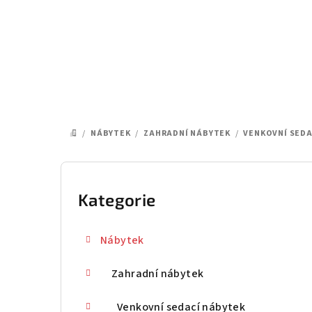
Přejít
na
obsah
/
NÁBYTEK
/
ZAHRADNÍ NÁBYTEK
/
VENKOVNÍ SEDA
DOMŮ
P
o
Kategorie
Přeskočit
kategorie
s
Nábytek
t
Zahradní nábytek
r
a
Venkovní sedací nábytek