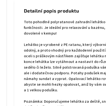
Detailní popis produktu
Toto pohodlné polyratanové zahradní lehátko 
funkčnosti. Je ideální pro relaxování u bazénu
dovolené v kempu!
Lehátko je vyrobené z PE ratanu, který výborně
odolný, a proto vhodný pro každodenní použití.
oceli s práškovým nástřikem zajišťuje lehátku
konce lehátka lze vytáhnout a nastavit do růz
sedělo či leželo. Silně polstrovaná poduška v
ale i dodatečnou podporu. Potahy podušek mají 
námahy sundat a vyprat. Opalovací lehátko rov
abyste se mohli hezky opalovat, aniž by vám sví
a 1 velkou podušku.
Poznámka: Doporučujeme lehátko za deště, sně