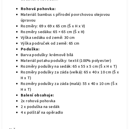
Rohová pohovka:
Materiál: bambus s přírodní povrchovou olejovou
úpravou
Rozměry: 69 x 69 x 65 cm (Š x H x V)
Rozměry sedáku: 65 × 65 cm (Š x H)
Výška sedáku od země: 30 cm
Výška područek od země: 65 cm
Poduška:
Barva podušky: krémově bílá
Materiál potahu podušky: textil (100% polyester)
Rozměry podušky na sedák: 65 x 55 x 5 cm (Š x H x T)
Rozměry podušky za záda (velká): 65 x 40 x 10 cm (Š x
H x T)
Rozměry podušky za záda (malá): 55 x 40 x 10 cm (Š x
H x T)
Balení obsahuje:
2x rohová pohovka
2 x poduška na sedák
4 x polštář na opěradlo