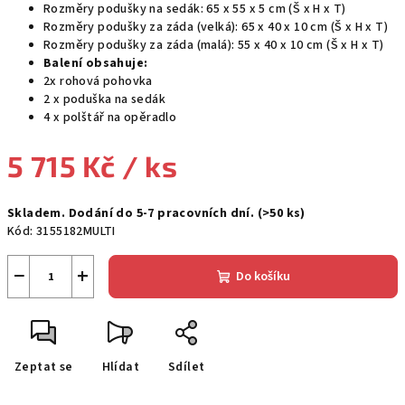
Rozměry podušky na sedák: 65 x 55 x 5 cm (Š x H x T)
Rozměry podušky za záda (velká): 65 x 40 x 10 cm (Š x H x T)
Rozměry podušky za záda (malá): 55 x 40 x 10 cm (Š x H x T)
Balení obsahuje:
2x rohová pohovka
2 x poduška na sedák
4 x polštář na opěradlo
5 715 Kč
/ ks
Měrná
Skladem. Dodání do 5-7 pracovních dní.
(>50 ks)
cena:
Kód:
3155182MULTI
−
+
Do košíku
Zeptat se
Hlídat
Sdílet