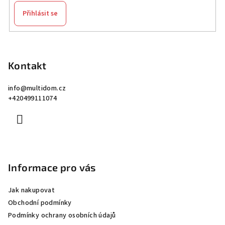
Přihlásit se
Z
á
p
Kontakt
a
info
@
multidom.cz
t
+420499111074
í
Informace pro vás
Jak nakupovat
Obchodní podmínky
Podmínky ochrany osobních údajů