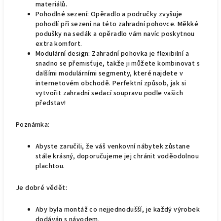
materiálů.
Pohodlné sezení: Opěradlo a područky zvyšuje
pohodlí při sezení na této zahradní pohovce. Měkké
podušky na sedák a opěradlo vám navíc poskytnou
extra komfort.
Modulární design: Zahradní pohovka je flexibilní a
snadno se přemisťuje, takže ji můžete kombinovat s
dalšími modulárními segmenty, které najdete v
internetovém obchodě. Perfektní způsob, jak si
vytvořit zahradní sedací soupravu podle vašich
představ!
Poznámka:
Abyste zaručili, že váš venkovní nábytek zůstane
stále krásný, doporučujeme jej chránit voděodolnou
plachtou.
Je dobré vědět:
Aby byla montáž co nejjednodušší, je každý výrobek
dodáván s návodem.