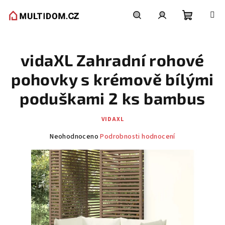
Přejít
na
obsah
Nákupní
Hledat
Přihlášení
vidaXL Zahradní rohové
košík
pohovky s krémově bílými
poduškami 2 ks bambus
VIDAXL
Průměrné
Neohodnoceno
Podrobnosti hodnocení
hodnocení
produktu
je
0,0
z
5
hvězdiček.