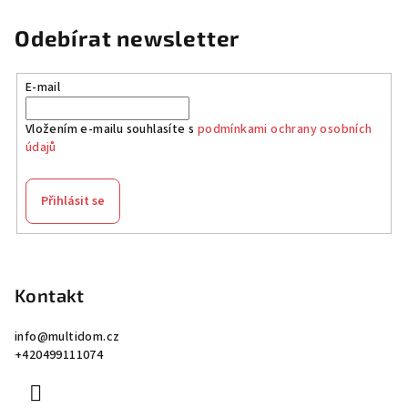
Odebírat newsletter
E-mail
Vložením e-mailu souhlasíte s
podmínkami ochrany osobních
údajů
Přihlásit se
Z
á
p
Kontakt
a
info
@
multidom.cz
t
+420499111074
í