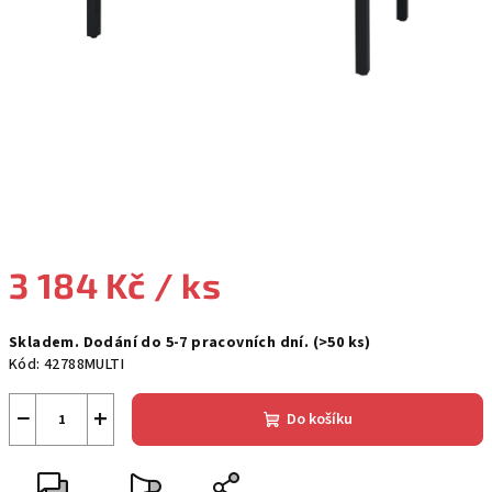
3 184 Kč
/ ks
Měrná
Skladem. Dodání do 5-7 pracovních dní.
(>50 ks)
cena:
Kód:
42788MULTI
−
+
Do košíku