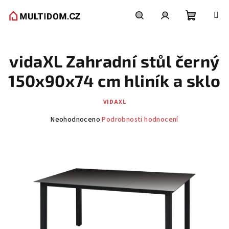
Přejít
na
obsah
Nákupní
Hledat
Přihlášení
vidaXL Zahradní stůl černý
košík
150x90x74 cm hliník a sklo
VIDAXL
Průměrné
Neohodnoceno
Podrobnosti hodnocení
hodnocení
produktu
je
0,0
z
5
hvězdiček.