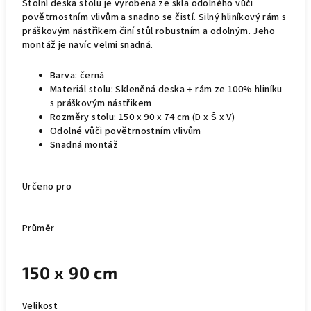
Stolní deska stolu je vyrobena ze skla odolného vůči
povětrnostním vlivům a snadno se čistí. Silný hliníkový rám s
práškovým nástřikem činí stůl robustním a odolným. Jeho
montáž je navíc velmi snadná.
Barva: černá
Materiál stolu: Skleněná deska + rám ze 100% hliníku
s práškovým nástřikem
Rozměry stolu: 150 x 90 x 74 cm (D x Š x V)
Odolné vůči povětrnostním vlivům
Snadná montáž
Určeno pro
Průměr
150 x 90 cm
Velikost