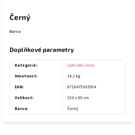
Černý
Barva
Doplňkové parametry
Kategorie
:
Zahradní stoly
Hmotnost
:
24.2 kg
EAN
:
8718475503934
Velikost
:
150 x 90 cm
Barva
:
Černý