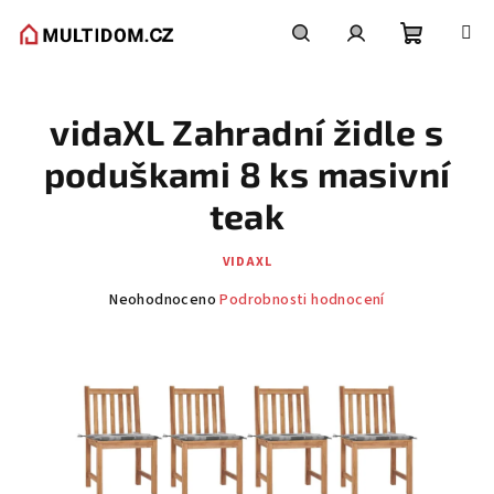
Přejít
na
obsah
Nákupní
Hledat
Přihlášení
vidaXL Zahradní židle s
košík
poduškami 8 ks masivní
teak
VIDAXL
Průměrné
Neohodnoceno
Podrobnosti hodnocení
hodnocení
produktu
je
0,0
z
5
hvězdiček.