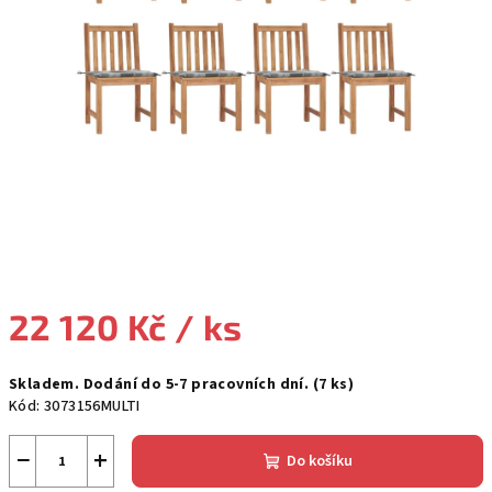
22 120 Kč
/ ks
Měrná
Skladem. Dodání do 5-7 pracovních dní.
(7 ks)
cena:
Kód:
3073156MULTI
−
+
Do košíku