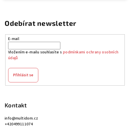
Odebírat newsletter
E-mail
Vložením e-mailu souhlasíte s
podmínkami ochrany osobních
údajů
Přihlásit se
Z
á
p
Kontakt
a
info
@
multidom.cz
t
+420499111074
í