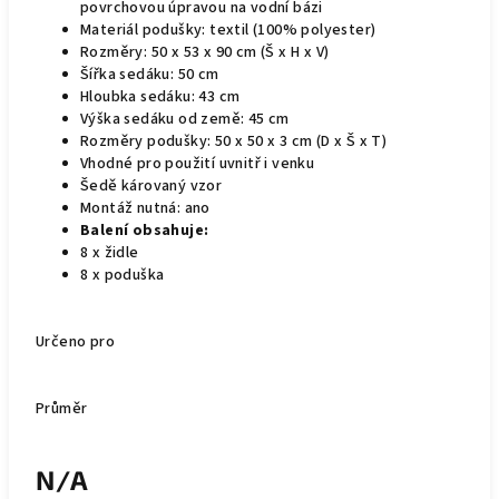
povrchovou úpravou na vodní bázi
Materiál podušky: textil (100% polyester)
Rozměry: 50 x 53 x 90 cm (Š x H x V)
Šířka sedáku: 50 cm
Hloubka sedáku: 43 cm
Výška sedáku od země: 45 cm
Rozměry podušky: 50 x 50 x 3 cm (D x Š x T)
Vhodné pro použití uvnitř i venku
Šedě károvaný vzor
Montáž nutná: ano
Balení obsahuje:
8 x židle
8 x poduška
Určeno pro
Průměr
N/A