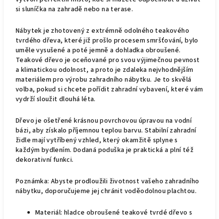
si sluníčka na zahradě nebo na terase.
Nábytek je zhotovený z extrémně odolného teakového
tvrdého dřeva, které již prošlo procesem smršťování, bylo
uměle vysušené a poté jemně a dohladka obroušené.
Teakové dřevo je oceňované pro svou výjimečnou pevnost
a klimatickou odolnost, a proto je zdaleka nejvhodnějším
materiálem pro výrobu zahradního nábytku. Je to skvělá
volba, pokud si chcete pořídit zahradní vybavení, které vám
vydrží sloužit dlouhá léta.
Dřevo je ošetřené krásnou povrchovou úpravou na vodní
bázi, aby získalo příjemnou teplou barvu. Stabilní zahradní
židle mají vytříbený vzhled, který okamžitě splyne s
každým bydlením. Dodaná poduška je praktická a plní též
dekorativní funkci.
Poznámka: Abyste prodloužili životnost vašeho zahradního
nábytku, doporučujeme jej chránit voděodolnou plachtou.
Materiál: hladce obroušené teakové tvrdé dřevo s