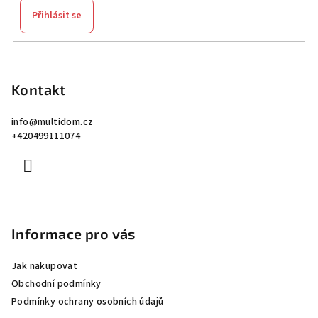
Přihlásit se
Z
á
p
Kontakt
a
info
@
multidom.cz
t
+420499111074
í
Informace pro vás
Jak nakupovat
Obchodní podmínky
Podmínky ochrany osobních údajů