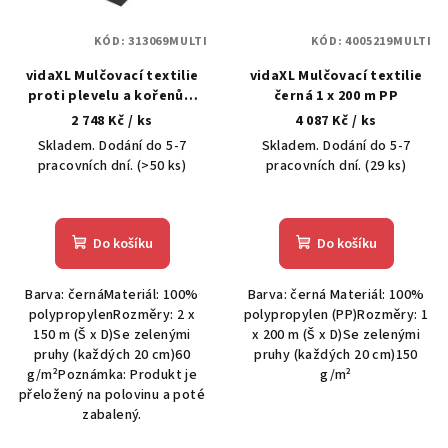
KÓD:
313069MULTI
KÓD:
4005219MULTI
vidaXL Mulčovací textilie
vidaXL Mulčovací textilie
proti plevelu a kořenům
černá 1 x 200 m PP
černá 2 x 150 m PP
2 748 Kč
/ ks
4 087 Kč
/ ks
Skladem. Dodání do 5-7
Skladem. Dodání do 5-7
pracovních dní.
(>50 ks)
pracovních dní.
(29 ks)
Do košíku
Do košíku
Barva: černáMateriál: 100%
Barva: černá Materiál: 100%
polypropylenRozměry: 2 x
polypropylen (PP)Rozměry: 1
150 m (Š x D)Se zelenými
x 200 m (Š x D)Se zelenými
pruhy (každých 20 cm)60
pruhy (každých 20 cm)150
g/m²Poznámka: Produkt je
g/m²
přeložený na polovinu a poté
zabalený.