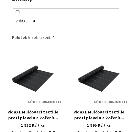
vidaXL
4
Položek k zobrazení:
4
V
ý
p
i
s
p
KÓD:
313068MULTI
KÓD:
313063MULTI
r
vidaXL Mulčovací textilie
vidaXL Mulčovací textilie
o
proti plevelu a kořenům
proti plevelu a kořenům
d
černá 2 x 100 m PP
černá 1 x 200 m PP
1 932 Kč
/ ks
1 995 Kč
/ ks
u