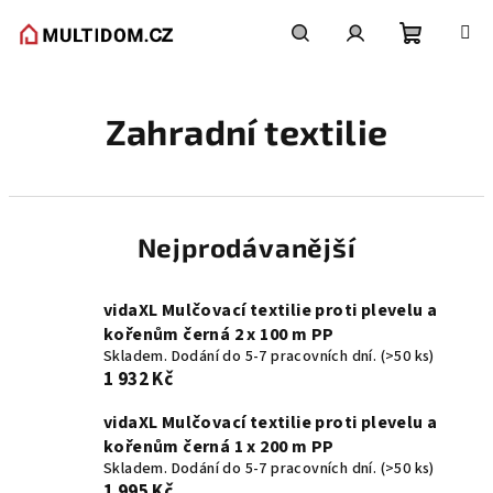
Přejít
na
obsah
Nákupní
Hledat
Přihlášení
Zahradní textilie
košík
Nejprodávanější
vidaXL Mulčovací textilie proti plevelu a
kořenům černá 2 x 100 m PP
Skladem. Dodání do 5-7 pracovních dní.
(>50 ks)
1 932 Kč
vidaXL Mulčovací textilie proti plevelu a
kořenům černá 1 x 200 m PP
Skladem. Dodání do 5-7 pracovních dní.
(>50 ks)
1 995 Kč