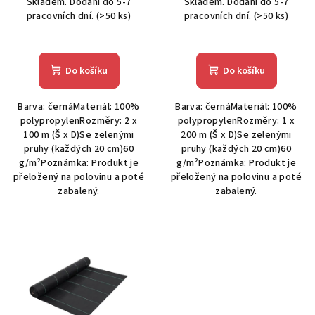
Skladem. Dodání do 5-7
Skladem. Dodání do 5-7
k
pracovních dní.
(>50 ks)
pracovních dní.
(>50 ks)
t
ů
Do košíku
Do košíku
Barva: černáMateriál: 100%
Barva: černáMateriál: 100%
polypropylenRozměry: 2 x
polypropylenRozměry: 1 x
100 m (Š x D)Se zelenými
200 m (Š x D)Se zelenými
pruhy (každých 20 cm)60
pruhy (každých 20 cm)60
g/m²Poznámka: Produkt je
g/m²Poznámka: Produkt je
přeložený na polovinu a poté
přeložený na polovinu a poté
zabalený.
zabalený.