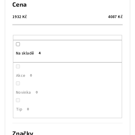
p
Cena
r
o
1932
Kč
4087
Kč
d
u
k
t
Na skladě
4
ů
Akce
0
Novinka
0
Tip
0
Značky