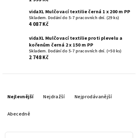
vidaXL Mulčovací textilie černá 1 x 200 m PP
Skladem. Dodání do 5-7 pracovních dní.
(29 ks)
4 087 Kč
vidaXL Mulčovací textilie proti plevelu a
kořenům černá 2 x 150 m PP
Skladem. Dodání do 5-7 pracovních dní.
(>50 ks)
2 748 Kč
Ř
a
Nejlevnější
Nejdražší
Nejprodávanější
z
e
Abecedně
n
í