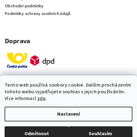
Obchodní podmínky
Podmínky ochrany osobních údajů
Doprava
Tento web používá soubory cookie. Dalším procházením
Platby
tohoto webu vyjadřujete souhlas s jejich používáním..
Více informací
zde
.
„Odpovídáme okamžitě. S čím
Nastavení
vám můžeme pomoci?“
Copyright 2026
Multidom.cz
. Všechna práva vyhrazena.
Upravit nastavení cookies
Odmítnout
Souhlasím