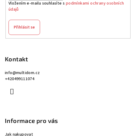
Vložením e-mailu souhlasíte s
podmínkami ochrany osobních
údajů
Přihlásit se
Z
á
p
Kontakt
a
info
@
multidom.cz
t
+420499111074
í
Informace pro vás
Jak nakupovat