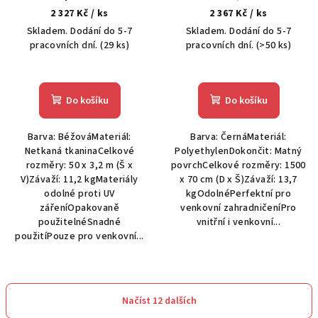
Béžová 50 x 3,2 m
Polyethylen
2 327 Kč
/ ks
2 367 Kč
/ ks
Skladem. Dodání do 5-7
Skladem. Dodání do 5-7
pracovních dní.
(29 ks)
pracovních dní.
(>50 ks)
Do košíku
Do košíku
Barva: BéžováMateriál:
Barva: ČernáMateriál:
Netkaná tkaninaCelkové
PolyethylenDokončit: Matný
rozměry: 50 x 3,2 m (Š x
povrchCelkové rozměry: 1500
V)Závaží: 11,2 kgMateriály
x 70 cm (D x Š)Závaží: 13,7
odolné proti UV
kgOdolnéPerfektní pro
zářeníOpakovaně
venkovní zahradničeníPro
použitelnéSnadné
vnitřní i venkovní...
použitíPouze pro venkovní...
Načíst 12 dalších