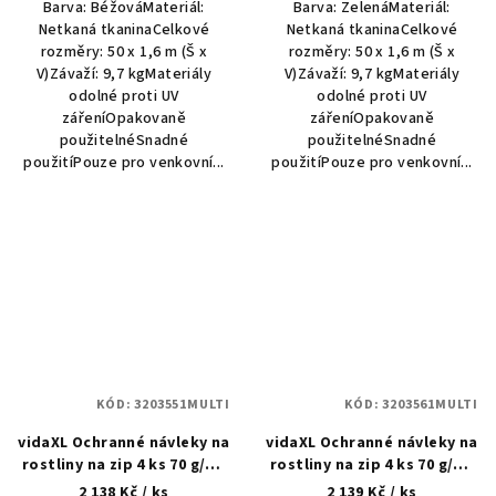
Barva: BéžováMateriál:
Barva: ZelenáMateriál:
Netkaná tkaninaCelkové
Netkaná tkaninaCelkové
rozměry: 50 x 1,6 m (Š x
rozměry: 50 x 1,6 m (Š x
V)Závaží: 9,7 kgMateriály
V)Závaží: 9,7 kgMateriály
odolné proti UV
odolné proti UV
zářeníOpakovaně
zářeníOpakovaně
použitelnéSnadné
použitelnéSnadné
použitíPouze pro venkovní...
použitíPouze pro venkovní...
KÓD:
3203551MULTI
KÓD:
3203561MULTI
vidaXL Ochranné návleky na
vidaXL Ochranné návleky na
rostliny na zip 4 ks 70 g/m²
rostliny na zip 4 ks 70 g/m²
2,36 x 2 m
2,36 x 2 m
2 138 Kč
/ ks
2 139 Kč
/ ks