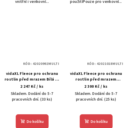
vnitřní i venkovní...
použitíPouze pro venkovní...
KÓD:
42020992MULTI
KÓD:
42021018MULTI
vidaXL Fleece pro ochranu
vidaXL Fleece pro ochranu
rostlin před mrazem Bílá 50
rostlin před mrazem
x 3,2 m
Béžová 100 x 1,6 m
2 247 Kč
/ ks
2 300 Kč
/ ks
Skladem. Dodání do 5-7
Skladem. Dodání do 5-7
pracovních dní.
(33 ks)
pracovních dní.
(25 ks)
Do košíku
Do košíku