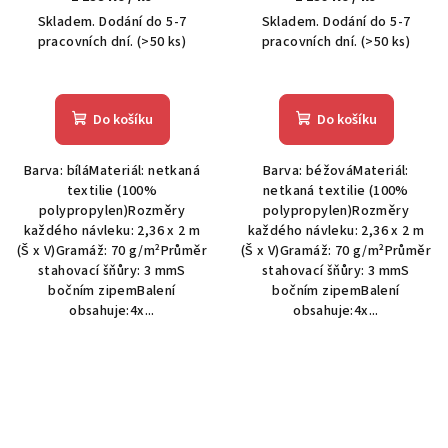
Skladem. Dodání do 5-7
Skladem. Dodání do 5-7
pracovních dní.
(>50 ks)
pracovních dní.
(>50 ks)
Do košíku
Do košíku
Barva: bíláMateriál: netkaná
Barva: béžováMateriál:
textilie (100%
netkaná textilie (100%
polypropylen)Rozměry
polypropylen)Rozměry
každého návleku: 2,36 x 2 m
každého návleku: 2,36 x 2 m
(Š x V)Gramáž: 70 g/m²Průměr
(Š x V)Gramáž: 70 g/m²Průměr
stahovací šňůry: 3 mmS
stahovací šňůry: 3 mmS
bočním zipemBalení
bočním zipemBalení
obsahuje:4x...
obsahuje:4x...