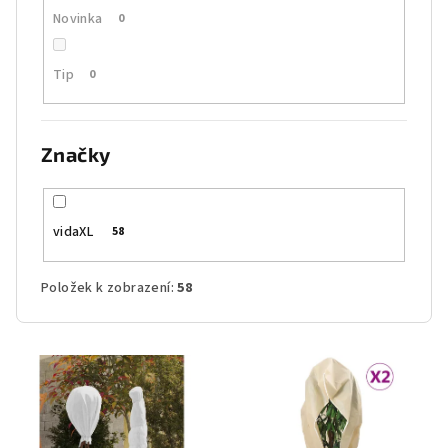
Novinka
0
Tip
0
Značky
vidaXL
58
Položek k zobrazení:
58
V
ý
p
i