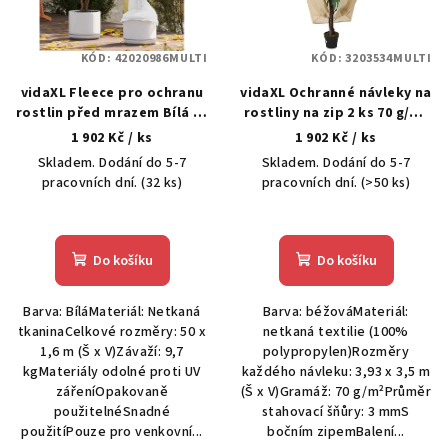
s
p
KÓD:
42020986MULTI
KÓD:
3203534MULTI
r
vidaXL Fleece pro ochranu
vidaXL Ochranné návleky na
o
rostlin před mrazem Bílá 50
rostliny na zip 2 ks 70 g/m²
d
x 1,6 m
3,93 x 3,5 m
1 902 Kč
/ ks
1 902 Kč
/ ks
u
Skladem. Dodání do 5-7
Skladem. Dodání do 5-7
k
pracovních dní.
(32 ks)
pracovních dní.
(>50 ks)
t
ů
Do košíku
Do košíku
Barva: BíláMateriál: Netkaná
Barva: béžováMateriál:
tkaninaCelkové rozměry: 50 x
netkaná textilie (100%
1,6 m (Š x V)Závaží: 9,7
polypropylen)Rozměry
kgMateriály odolné proti UV
každého návleku: 3,93 x 3,5 m
zářeníOpakovaně
(Š x V)Gramáž: 70 g/m²Průměr
použitelnéSnadné
stahovací šňůry: 3 mmS
použitíPouze pro venkovní...
bočním zipemBalení...