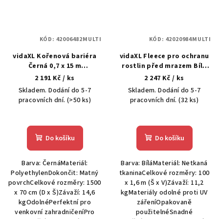
KÓD:
42006482MULTI
KÓD:
42020984MULTI
vidaXL Kořenová bariéra
vidaXL Fleece pro ochranu
Černá 0,7 x 15 m
rostlin před mrazem Bílá
Polyethylen
100 x 1,6 m
2 191 Kč
/ ks
2 247 Kč
/ ks
Skladem. Dodání do 5-7
Skladem. Dodání do 5-7
pracovních dní.
(>50 ks)
pracovních dní.
(32 ks)
Do košíku
Do košíku
Barva: ČernáMateriál:
Barva: BíláMateriál: Netkaná
PolyethylenDokončit: Matný
tkaninaCelkové rozměry: 100
povrchCelkové rozměry: 1500
x 1,6 m (Š x V)Závaží: 11,2
x 70 cm (D x Š)Závaží: 14,6
kgMateriály odolné proti UV
kgOdolnéPerfektní pro
zářeníOpakovaně
venkovní zahradničeníPro
použitelnéSnadné