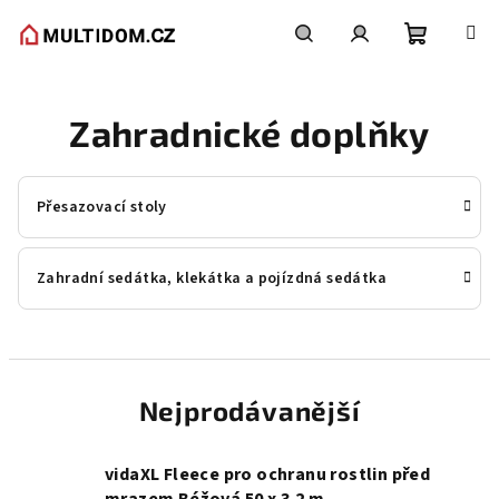
Přejít
na
obsah
Nákupní
Hledat
Přihlášení
Zahradnické doplňky
košík
Přesazovací stoly
Zahradní sedátka, klekátka a pojízdná sedátka
Nejprodávanější
vidaXL Fleece pro ochranu rostlin před