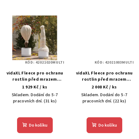
KÓD:
42021020MULTI
KÓD:
42021003MULTI
vidaXL Fleece pro ochranu
vidaXL Fleece pro ochranu
rostlin před mrazem
rostlin před mrazem
Béžová 50 x 1,6 m
Zelená 50 x 1,6 m
1 929 Kč
/ ks
2 008 Kč
/ ks
Skladem. Dodání do 5-7
Skladem. Dodání do 5-7
pracovních dní.
(31 ks)
pracovních dní.
(22 ks)
Do košíku
Do košíku