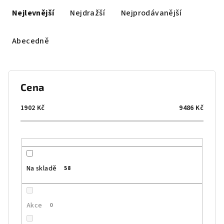
a
Nejlevnější
Nejdražší
Nejprodávanější
z
e
Abecedně
n
í
p
Cena
r
o
1902
Kč
9486
Kč
d
u
k
t
Na skladě
58
ů
Akce
0