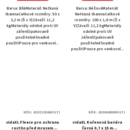
Barva: BíláMateriál: Netkaná
Barva: BéžováMateriál:
tkaninaCelkové rozměry: 50 x
Netkaná tkaninaCelkové
3,2 m (Š x V)Závaží: 11,2
rozměry: 100 x 1,6 m (Š x
kgMateriály odolné proti UV
V)Závaží: 11,2 kgMateriály
zářeníOpakovaně
odolné proti UV
použitelnéSnadné
zářeníOpakovaně
použitíPouze pro venkovní...
použitelnéSnadné
použitíPouze pro venkovní...
KÓD:
42021026MULTI
KÓD:
42006488MULTI
vidaXL Fleece pro ochranu
vidaXL Kořenová bariéra
rostlin před mrazem
Černá 0,7 x 15 m