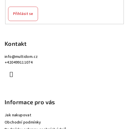
Přihlásit se
Z
á
p
Kontakt
a
info
@
multidom.cz
t
+420499111074
í
Informace pro vás
Jak nakupovat
Obchodní podmínky