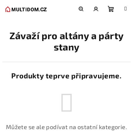
Přejít
na
obsah
Nákupní
Hledat
Přihlášení
Závaží pro altány a párty
košík
stany
Produkty teprve připravujeme.
Můžete se ale podívat na ostatní kategorie.