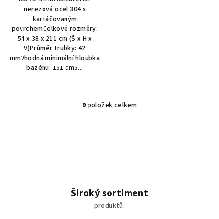
nerezová ocel 304 s
kartáčovaným
povrchemCelkové rozměry:
54 x 38 x 211 cm (Š x H x
V)Průměr trubky: 42
mmVhodná minimální hloubka
bazénu: 151 cm5...
9
položek celkem
O
v
l
á
d
a
c
í
Široký sortiment
p
produktů.
r