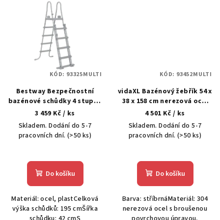
KÓD:
93325MULTI
KÓD:
93452MULTI
Bestway Bezpečnostní
vidaXL Bazénový žebřík 54 x
bazénové schůdky 4 stupně
38 x 158 cm nerezová ocel
Flowclear 132 cm
304
3 459 Kč
/ ks
4 501 Kč
/ ks
Skladem. Dodání do 5-7
Skladem. Dodání do 5-7
pracovních dní.
(>50 ks)
pracovních dní.
(>50 ks)
Do košíku
Do košíku
Materiál: ocel, plastCelková
Barva: stříbrnáMateriál: 304
výška schůdků: 195 cmŠířka
nerezová ocel s broušenou
schůdku: 42 cmS
povrchovou úpravou,