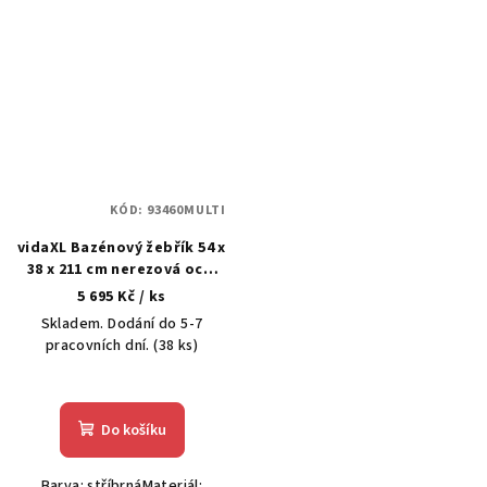
KÓD:
93460MULTI
vidaXL Bazénový žebřík 54 x
38 x 211 cm nerezová ocel
304
5 695 Kč
/ ks
Skladem. Dodání do 5-7
pracovních dní.
(38 ks)
Do košíku
Barva: stříbrnáMateriál: