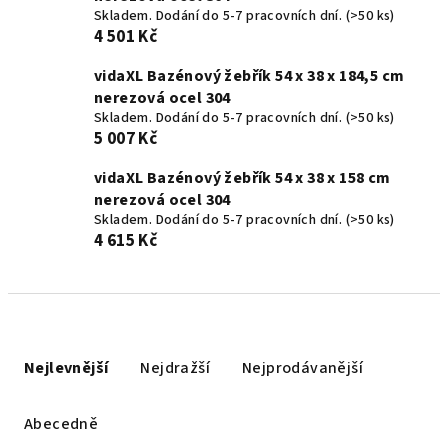
Skladem. Dodání do 5-7 pracovních dní.
(>50 ks)
4 501 Kč
vidaXL Bazénový žebřík 54 x 38 x 184,5 cm
nerezová ocel 304
Skladem. Dodání do 5-7 pracovních dní.
(>50 ks)
5 007 Kč
vidaXL Bazénový žebřík 54 x 38 x 158 cm
nerezová ocel 304
Skladem. Dodání do 5-7 pracovních dní.
(>50 ks)
4 615 Kč
Ř
a
Nejlevnější
Nejdražší
Nejprodávanější
z
e
Abecedně