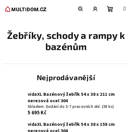
Přejít
na
obsah
Nákupní
Hledat
Přihlášení
Žebříky, schody a rampy k
košík
bazénům
Nejprodávanější
vidaXL Bazénový žebřík 54 x 38 x 211 cm
nerezová ocel 304
Skladem. Dodání do 5-7 pracovních dní.
(38 ks)
5 695 Kč
vidaXL Bazénový žebřík 54 x 38 x 158 cm
nerezová ocel 304