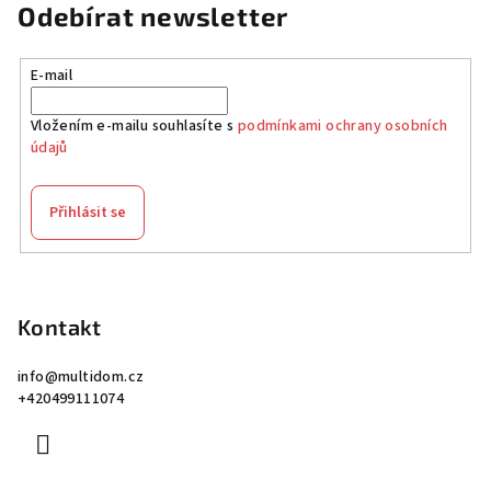
Odebírat newsletter
E-mail
Vložením e-mailu souhlasíte s
podmínkami ochrany osobních
údajů
Přihlásit se
Z
á
p
Kontakt
a
info
@
multidom.cz
t
+420499111074
í