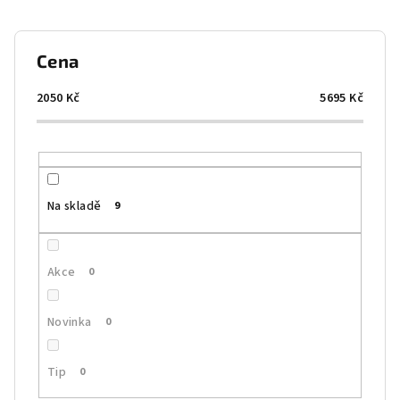
n
í
p
Cena
r
o
2050
Kč
5695
Kč
d
u
k
t
Na skladě
9
ů
Akce
0
Novinka
0
Tip
0