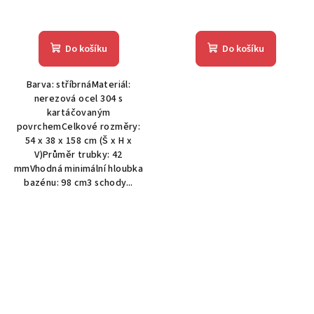
Do košíku
Do košíku
Barva: stříbrnáMateriál:
nerezová ocel 304 s
kartáčovaným
povrchemCelkové rozměry:
54 x 38 x 158 cm (Š x H x
V)Průměr trubky: 42
mmVhodná minimální hloubka
bazénu: 98 cm3 schody...