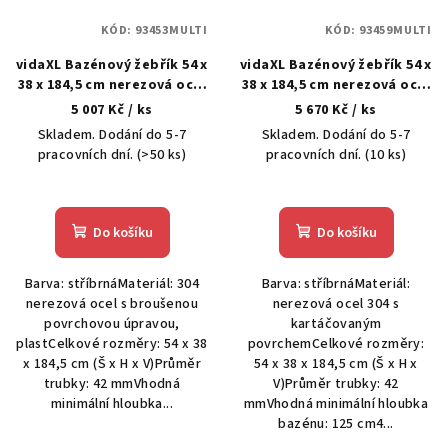
KÓD:
93453MULTI
KÓD:
93459MULTI
vidaXL Bazénový žebřík 54 x
vidaXL Bazénový žebřík 54 x
38 x 184,5 cm nerezová ocel
38 x 184,5 cm nerezová ocel
304
304
5 007 Kč
/ ks
5 670 Kč
/ ks
Skladem. Dodání do 5-7
Skladem. Dodání do 5-7
pracovních dní.
(>50 ks)
pracovních dní.
(10 ks)
Do košíku
Do košíku
Barva: stříbrnáMateriál: 304
Barva: stříbrnáMateriál:
nerezová ocel s broušenou
nerezová ocel 304 s
povrchovou úpravou,
kartáčovaným
plastCelkové rozměry: 54 x 38
povrchemCelkové rozměry:
x 184,5 cm (Š x H x V)Průměr
54 x 38 x 184,5 cm (Š x H x
trubky: 42 mmVhodná
V)Průměr trubky: 42
minimální hloubka...
mmVhodná minimální hloubka
bazénu: 125 cm4...