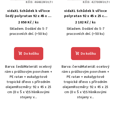
KÓD:
46461MULTI
KÓD:
42700MULTI
r
vidaXL Schůdek k vířivce
vidaXL Schůdek k vířivce
o
šedý polyratan 92 x 45 x 25
polyratan 92 x 45 x 25 cm
d
cm
černý
2 050 Kč
/ ks
2 102 Kč
/ ks
u
Skladem. Dodání do 5-7
Skladem. Dodání do 5-7
k
pracovních dní.
(>50 ks)
pracovních dní.
(>50 ks)
t
ů
Do košíku
Do košíku
Barva: šedáMateriál: ocelový
Barva: černáMateriál: ocelový
rám s práškovým povrchem +
rám s práškovým povrchem +
PE ratan + eukalyptové
PE ratan + eukalyptové
tropické dřevo s přírodním
tropické dřevo s přírodním
olejemRozměry: 92 x 45 x 25
olejemRozměry: 92 x 45 x 25
cm (D x Š x V)S hliníkovými
cm (D x Š x V)S hliníkovými
stojany v...
stojany v...