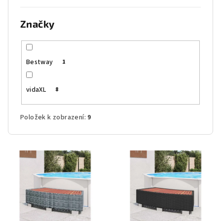
Značky
Bestway
1
vidaXL
8
Položek k zobrazení:
9
V
ý
p
i
s
p