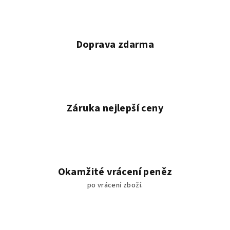
v
k
y
v
Doprava zdarma
ý
p
i
s
u
Záruka nejlepší ceny
Okamžité vrácení peněz
po vrácení zboží.