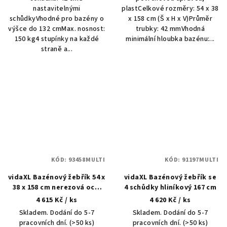
nastavitelnými
plastCelkové rozměry: 54 x 38
schůdkyVhodné pro bazény o
x 158 cm (Š x H x V)Průměr
výšce do 132 cmMax. nosnost:
trubky: 42 mmVhodná
150 kg4 stupínky na každé
minimální hloubka bazénu:...
straně a...
KÓD:
93458MULTI
KÓD:
91197MULTI
vidaXL Bazénový žebřík 54 x
vidaXL Bazénový žebřík se
38 x 158 cm nerezová ocel
4 schůdky hliníkový 167 cm
304
4 615 Kč
/ ks
4 620 Kč
/ ks
Skladem. Dodání do 5-7
Skladem. Dodání do 5-7
pracovních dní.
(>50 ks)
pracovních dní.
(>50 ks)