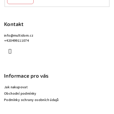
Z
á
p
Kontakt
a
info
@
multidom.cz
t
+420499111074
í
Informace pro vás
Jak nakupovat
Obchodní podmínky
Podmínky ochrany osobních údajů