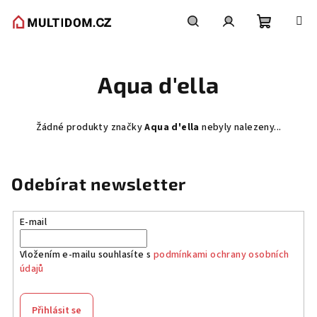
Přejít
na
obsah
Nákupní
Hledat
Přihlášení
Aqua d'ella
košík
Žádné produkty značky
Aqua d'ella
nebyly nalezeny...
Odebírat newsletter
E-mail
Vložením e-mailu souhlasíte s
podmínkami ochrany osobních
údajů
Přihlásit se