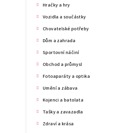
Hračky a hry
n
Vozidla a součástky
n
Chovatelské potřeby
í
p
Dům a zahrada
a
Sportovní náčiní
n
Obchod a průmysl
e
Fotoaparáty a optika
l
Umění a zábava
Kojenci a batolata
Tašky a zavazadla
Zdraví a krása