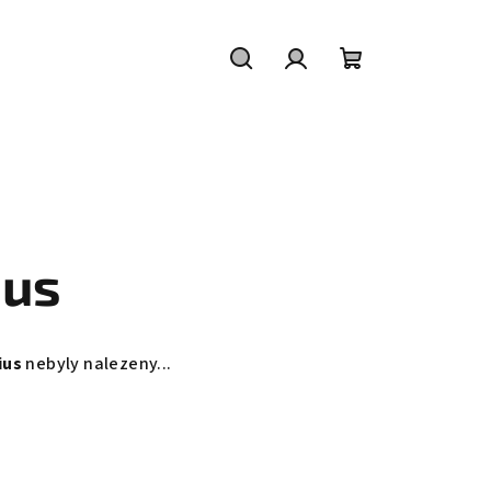
Hledat
Přihlášení
Nákupní
košík
ius
ius
nebyly nalezeny...