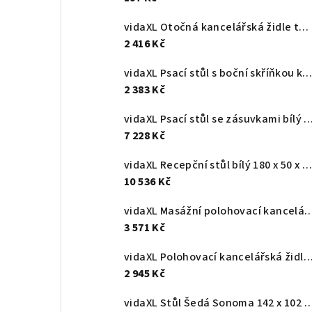
vidaXL Otočná kancelářská židle tmavě zelená textil
2 416 Kč
vidaXL Psací stůl s boční skříňkou kouřový dub kompozitní dře
2 383 Kč
vidaXL Psací stůl se zásuvkami bílý 117 x 57 x 75 cm recy
7 228 Kč
vidaXL Recepční stůl bílý 180 x 50 x 103,5 cm, z umělého dřeva
10 536 Kč
vidaXL Masážní polohovací kancelářské křeslo svě
3 571 Kč
vidaXL Polohovací kancelářská židle hnědá 
2 945 Kč
vidaXL Stůl Šedá Sonoma 142 x 102 x 73 cm Kompo