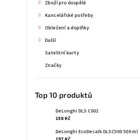
Zboží pro dospělé
Kancelářské potřeby
Oblečení a doplňky
Další
Satelitní karty
Značky
Top 10 produktů
DeLonghi DLS C002
158 Kč
DeLonghi EcoDecalk DLSC500 500 ml
197 Kč