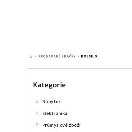
Přejít
na
obsah
/
PRODÁVANÉ ZNAČKY
/
BOLSIUS
DOMŮ
P
o
Kategorie
Přeskočit
kategorie
s
Nábytek
t
Elektronika
r
Průmyslové zboží
a