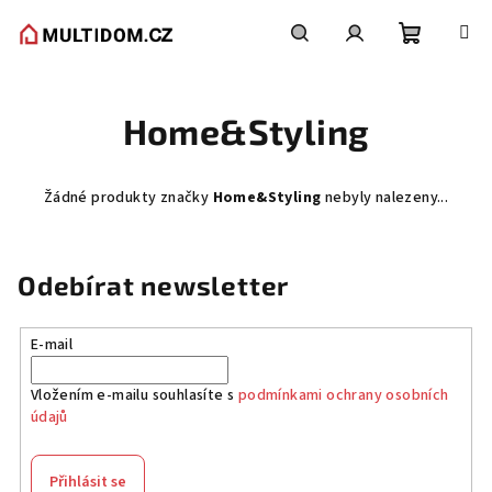
Přejít
na
obsah
Nákupní
Hledat
Přihlášení
Home&Styling
košík
Žádné produkty značky
Home&Styling
nebyly nalezeny...
Odebírat newsletter
E-mail
Vložením e-mailu souhlasíte s
podmínkami ochrany osobních
údajů
Přihlásit se