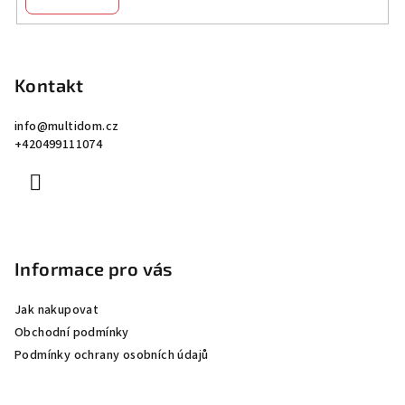
Z
á
p
Kontakt
a
info
@
multidom.cz
t
+420499111074
í
Informace pro vás
Jak nakupovat
Obchodní podmínky
Podmínky ochrany osobních údajů