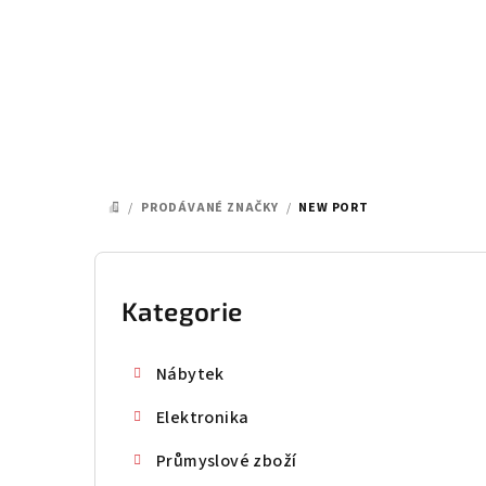
Přejít
na
obsah
/
PRODÁVANÉ ZNAČKY
/
NEW PORT
DOMŮ
P
o
Kategorie
Přeskočit
kategorie
s
Nábytek
t
Elektronika
r
Průmyslové zboží
a