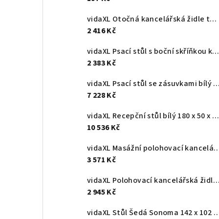
vidaXL Otočná kancelářská židle tmavě zelená textil
2 416 Kč
vidaXL Psací stůl s boční skříňkou kouřový dub kompozitní dře
2 383 Kč
vidaXL Psací stůl se zásuvkami bílý 117 x 57 x 75 cm recy
7 228 Kč
vidaXL Recepční stůl bílý 180 x 50 x 103,5 cm, z umělého dřeva
10 536 Kč
vidaXL Masážní polohovací kancelářské křeslo svě
3 571 Kč
vidaXL Polohovací kancelářská židle hnědá 
2 945 Kč
vidaXL Stůl Šedá Sonoma 142 x 102 x 73 cm Kompo