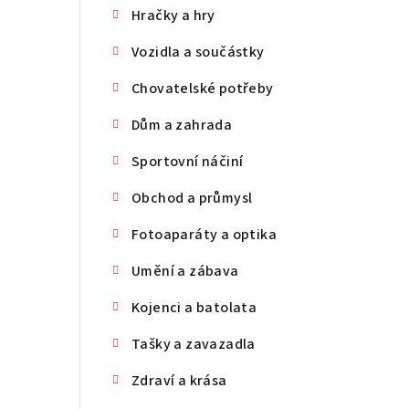
Hračky a hry
n
Vozidla a součástky
n
Chovatelské potřeby
í
p
Dům a zahrada
a
Sportovní náčiní
n
Obchod a průmysl
e
Fotoaparáty a optika
l
Umění a zábava
Kojenci a batolata
Tašky a zavazadla
Zdraví a krása