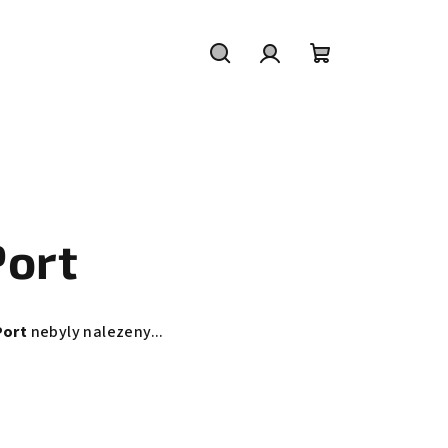
Hledat
Přihlášení
Nákupní
košík
ort
Port
nebyly nalezeny...