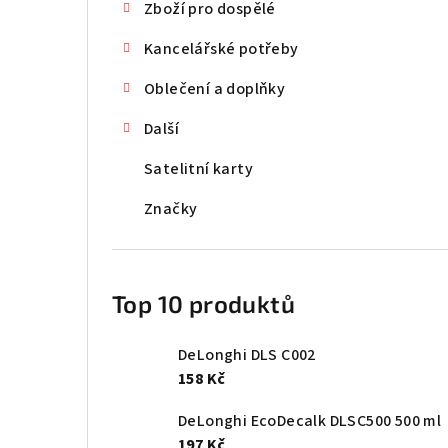
Zboží pro dospělé
Kancelářské potřeby
Oblečení a doplňky
Další
Satelitní karty
Značky
Top 10 produktů
DeLonghi DLS C002
158 Kč
DeLonghi EcoDecalk DLSC500 500 ml
197 Kč