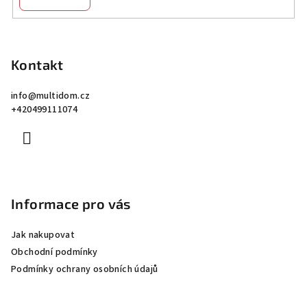
Z
á
p
Kontakt
a
info
@
multidom.cz
t
+420499111074
í
Informace pro vás
Jak nakupovat
Obchodní podmínky
Podmínky ochrany osobních údajů