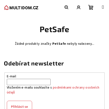
Přejít
na
obsah
Nákupní
Hledat
Přihlášení
PetSafe
košík
Žádné produkty značky
PetSafe
nebyly nalezeny...
Odebírat newsletter
E-mail
Vložením e-mailu souhlasíte s
podmínkami ochrany osobních
údajů
Přihlásit se