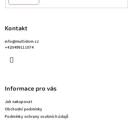
Z
á
p
Kontakt
a
info
@
multidom.cz
t
+420499111074
í
Informace pro vás
Jak nakupovat
Obchodní podmínky
Podmínky ochrany osobních údajů