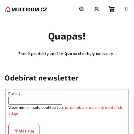
Přejít
na
obsah
Nákupní
Hledat
Přihlášení
Quapas!
košík
Žádné produkty značky
Quapas!
nebyly nalezeny...
Odebírat newsletter
E-mail
Vložením e-mailu souhlasíte s
podmínkami ochrany osobních
údajů
Přihlásit se