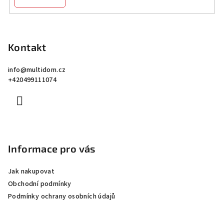
Z
á
p
Kontakt
a
info
@
multidom.cz
t
+420499111074
í
Informace pro vás
Jak nakupovat
Obchodní podmínky
Podmínky ochrany osobních údajů