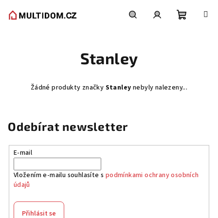
Přejít
na
obsah
Nákupní
Hledat
Přihlášení
Stanley
košík
Žádné produkty značky
Stanley
nebyly nalezeny...
Odebírat newsletter
E-mail
Vložením e-mailu souhlasíte s
podmínkami ochrany osobních
údajů
Přihlásit se