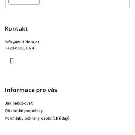
Z
á
p
Kontakt
a
info
@
multidom.cz
t
+420499111074
í
Informace pro vás
Jak nakupovat
Obchodní podmínky
Podmínky ochrany osobních údajů