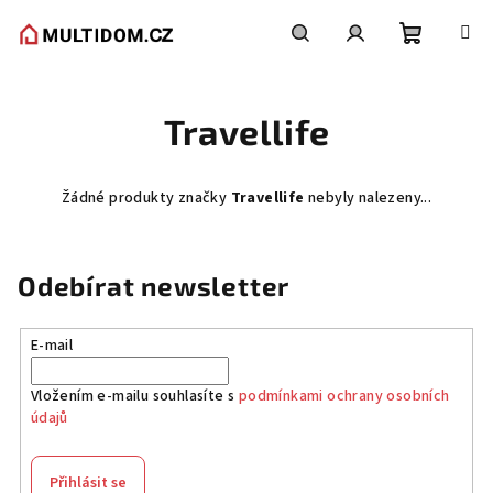
Přejít
na
obsah
Nákupní
Hledat
Přihlášení
Travellife
košík
Žádné produkty značky
Travellife
nebyly nalezeny...
Odebírat newsletter
E-mail
Vložením e-mailu souhlasíte s
podmínkami ochrany osobních
údajů
Přihlásit se