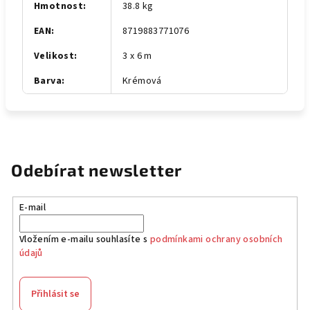
Hmotnost
:
38.8 kg
EAN
:
8719883771076
Velikost
:
3 x 6 m
Barva
:
Krémová
Odebírat newsletter
E-mail
Vložením e-mailu souhlasíte s
podmínkami ochrany osobních
údajů
Přihlásit se