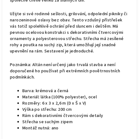
společné chvíle venku za slunných dní.
Užijte si své rodinné sešlosti, grilování, odpolední pikniky či
narozeninové oslavy bez obav. Tento vzdušný přístřešek
vás totiž spolehlivě ochrání před sluncem i deštěm. Má
pevnou ocelovou konstrukci s dekorativními čtvercovými
ornamenty a polyesterovou střechu. Střecha má zesílené
rohy a poutka na suchý zip, která umožňují její snadné
upevnění na rám. Sestavení je jednoduché.
Poznámka: Altán není určený jako trvalá stavba a není
doporučené ho používat při extrémních povětrnostních
podmínkách.
Barva: krémová a černá
Materiál: látka (100% polyester), ocel
Rozměry: 6 x 3 x 2,6 m (D x Š x V)
Výška po střechu: 200 cm
Rám s dekorativními čtvercovými detaily
Střecha se suchým zipem
Montáž nutná: ano