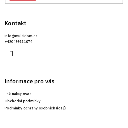
Z
á
p
Kontakt
a
info
@
multidom.cz
t
+420499111074
í
Informace pro vás
Jak nakupovat
Obchodní podmínky
Podmínky ochrany osobních údajů