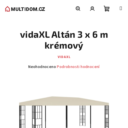
Přejít
na
obsah
Nákupní
Hledat
Přihlášení
vidaXL Altán 3 x 6 m
košík
krémový
VIDAXL
Průměrné
Neohodnoceno
Podrobnosti hodnocení
hodnocení
produktu
je
0,0
z
5
hvězdiček.