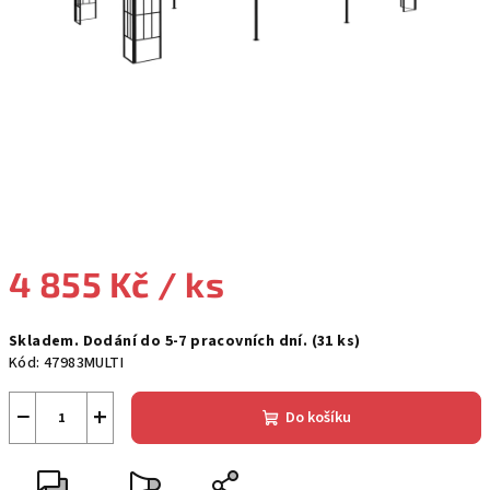
4 855 Kč
/ ks
Měrná
Skladem. Dodání do 5-7 pracovních dní.
(31 ks)
cena:
Kód:
47983MULTI
−
+
Do košíku