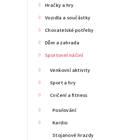
Hračky a hry
n
Vozidla a součástky
n
Chovatelské potřeby
í
p
Dům a zahrada
a
Sportovní náčiní
n
Venkovní aktivity
e
Sport a hry
l
Cvičení a fitness
Posilování
Kardio
Stojanové hrazdy