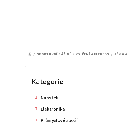
Přejít
na
obsah
/
SPORTOVNÍ NÁČINÍ
/
CVIČENÍ A FITNESS
/
JÓGA A
DOMŮ
P
o
Kategorie
Přeskočit
kategorie
s
Nábytek
t
Elektronika
r
Průmyslové zboží
a