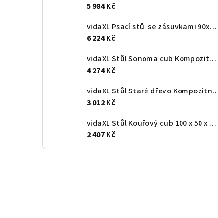
5 984 Kč
vidaXL Psací stůl se zásuvkami 90x50x101 cm masivní mahagonové dřevo
6 224 Kč
vidaXL Stůl Sonoma dub Kompozitní dřevo 182 x 101 x 87,5 cm
4 274 Kč
vidaXL Stůl Staré dřevo Kompozitní dřevo 113 x 5
3 012 Kč
vidaXL Stůl Kouřový dub 100 x 50 x 86,5 cm Kompozitní dřevo
2 407 Kč