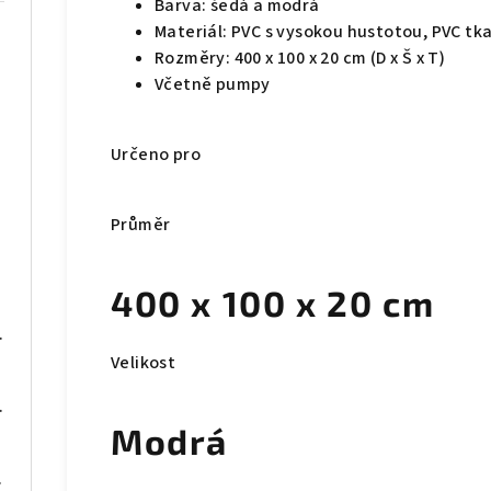
Barva: šedá a modrá
Materiál: PVC s vysokou hustotou, PVC tk
Rozměry: 400 x 100 x 20 cm (D x Š x T)
Včetně pumpy
Určeno pro
Průměr
400 x 100 x 20 cm
 x 50 x 76 cm
Velikost
0 x 60 x 75 cm
Modrá
né dřevo