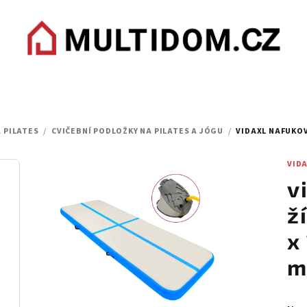
 PILATES
/
CVIČEBNÍ PODLOŽKY NA PILATES A JÓGU
/
VIDAXL NAFUKOV
VID
v
ž
x
m