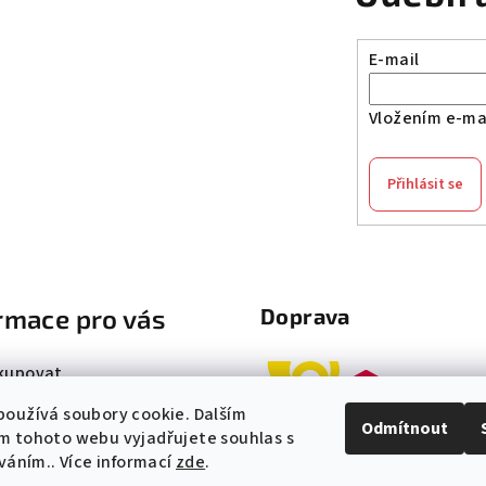
E-mail
Vložením e-mai
Přihlásit se
rmace pro vás
Doprava
kupovat
ní podmínky
oužívá soubory cookie. Dalším
Odmítnout
ky ochrany osobních údajů
m tohoto webu vyjadřujete souhlas s
íváním.. Více informací
zde
.