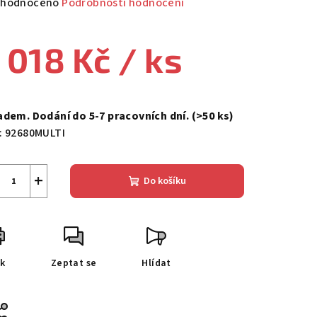
měrné
hodnoceno
Podrobnosti hodnocení
nocení
duktu
 018 Kč
/ ks
ná
a:
adem. Dodání do 5-7 pracovních dní.
(>50 ks)
zdiček.
:
92680MULTI
+
Do košíku
sk
Zeptat se
Hlídat