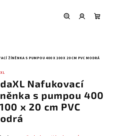
Hledat
Přihlášení
Nákupní
košík
ACÍ ŽÍNĚNKA S PUMPOU 400 X 100 X 20 CM PVC MODRÁ
AXL
idaXL Nafukovací
íněnka s pumpou 400
 100 x 20 cm PVC
odrá