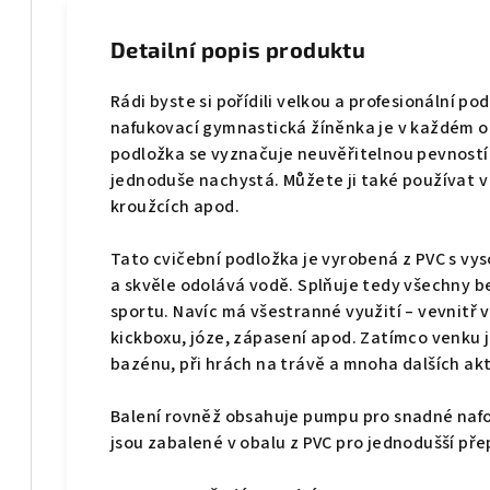
Detailní popis produktu
Rádi byste si pořídili velkou a profesionální p
nafukovací gymnastická žíněnka je v každém o
podložka se vyznačuje neuvěřitelnou pevností 
jednoduše nachystá. Můžete ji také používat v
kroužcích apod.
Tato cvičební podložka je vyrobená z PVC s vy
a skvěle odolává vodě. Splňuje tedy všechny 
sportu. Navíc má všestranné využití – vevnitř 
kickboxu, józe, zápasení apod. Zatímco venku j
bazénu, při hrách na trávě a mnoha dalších akt
Balení rovněž obsahuje pumpu pro snadné nafo
jsou zabalené v obalu z PVC pro jednodušší pře