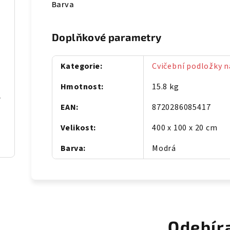
Barva
Doplňkové parametry
Kategorie
:
Cvičební podložky na
Hmotnost
:
15.8 kg
4 x 120 cm
EAN
:
8720286085417
Velikost
:
400 x 100 x 20 cm
Barva
:
Modrá
Odebír