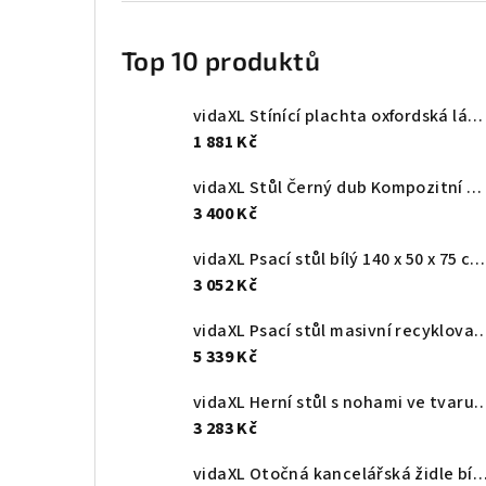
Top 10 produktů
vidaXL Stínící plachta oxfordská látka obdélníková 4 x 6 m bílá
1 881 Kč
vidaXL Stůl Černý dub Kompozitní dřevo 131,5 x 50 x 106,5 cm
3 400 Kč
vidaXL Psací stůl bílý 140 x 50 x 75 cm kompozitní dřevo
3 052 Kč
vidaXL Psací stůl masivní recyklovaný teak 110
5 339 Kč
vidaXL Herní stůl s nohami ve tvaru ZZ černý 11
3 283 Kč
vidaXL Otočná kancelářská židle bílá umělá kůže ohýba