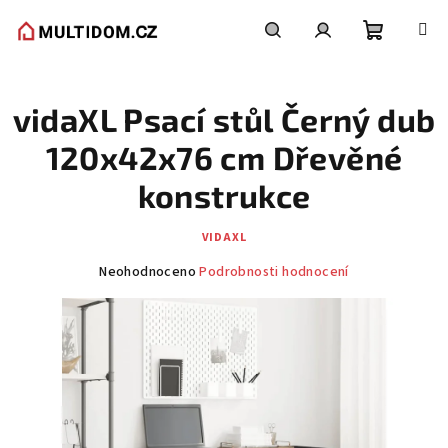
Přejít
na
obsah
Nákupní
Hledat
Přihlášení
vidaXL Psací stůl Černý dub
košík
120x42x76 cm Dřevěné
konstrukce
VIDAXL
Průměrné
Neohodnoceno
Podrobnosti hodnocení
hodnocení
produktu
je
0,0
z
5
hvězdiček.