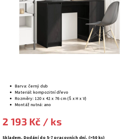
Barva: černý dub
Materiál: kompozitní dřevo
Rozměry: 120 x 42 x 76 cm (Š x H x V)
Montáž nutná: ano
2 193 Kč
/ ks
Měrná
Skladem. Dodání do 5-7 pracovních dní.
(>50 ks)
cena: