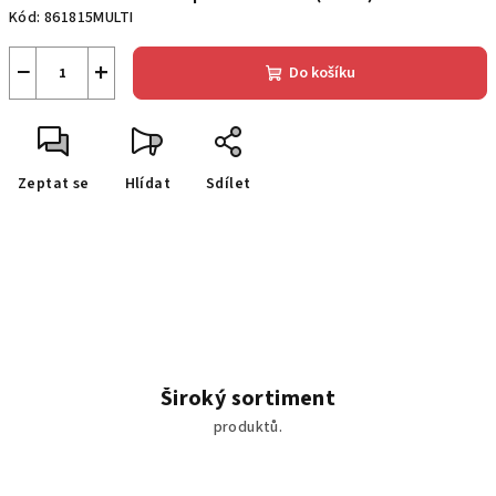
Kód:
861815MULTI
−
+
Do košíku
Zeptat se
Hlídat
Sdílet
Široký sortiment
produktů.