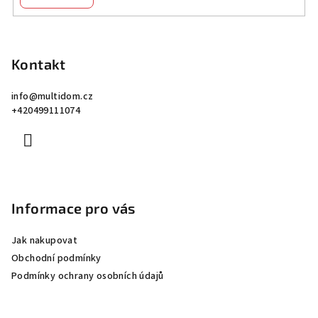
Z
á
p
Kontakt
a
info
@
multidom.cz
t
+420499111074
í
Informace pro vás
Jak nakupovat
Obchodní podmínky
Podmínky ochrany osobních údajů