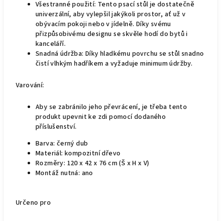
Všestranné použití: Tento psací stůl je dostatečně
univerzální, aby vylepšil jakýkoli prostor, ať už v
obývacím pokoji nebo v jídelně. Díky svému
přizpůsobivému designu se skvěle hodí do bytů i
kanceláří.
Snadná údržba: Díky hladkému povrchu se stůl snadno
čistí vlhkým hadříkem a vyžaduje minimum údržby.
Varování:
Aby se zabránilo jeho převrácení, je třeba tento
produkt upevnit ke zdi pomocí dodaného
příslušenství.
Barva: černý dub
Materiál: kompozitní dřevo
Rozměry: 120 x 42 x 76 cm (Š x H x V)
Montáž nutná: ano
Určeno pro