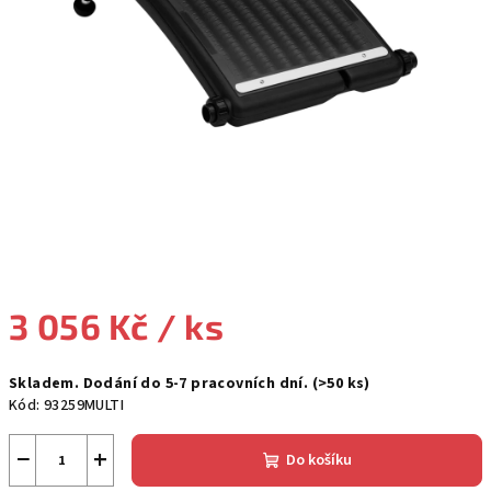
3 056 Kč
/ ks
Měrná
Skladem. Dodání do 5-7 pracovních dní.
(>50 ks)
cena:
Kód:
93259MULTI
−
+
Do košíku