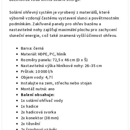
Solární ohřevný systém je vyrobený z materiálů, které
výborně vzdorují častému vystavení slunci a povětrnostním
podmínkám. Zakřivené panely pro ohřev bazénu a
nastavitelné nohy zajišťují maximální plochu pro zachycení
sluneční energie, což také znamená vyšší účinnost ohřevu.
Barva: černá
Materiál: HDPE, PC, hliník
Rozměry panelu: 72,5 x 46 cm (D x Š)
Nastavitelná výška hliníkové nohy: 26–35 cm
Průtok: 10 000 l/h
Objem vody: 4,7 l
Instalujte na zem, střechu nebo stojan
Montáž nutná: ano
Balení obsahuje:
1x solární ohřívač vody
1x hadice
2x hadicová svorka
2x konektor (38 mm)
2x těsnění
2x šroubový uzávěr