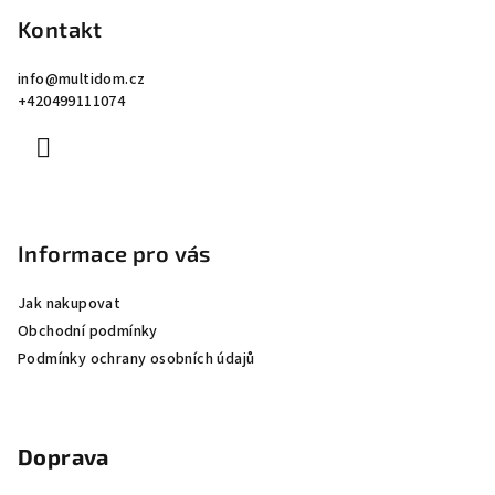
p
Kontakt
a
info
@
multidom.cz
t
+420499111074
í
Informace pro vás
Jak nakupovat
Obchodní podmínky
Podmínky ochrany osobních údajů
Doprava