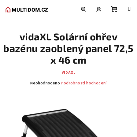
Přejít
na
obsah
Nákupní
Hledat
Přihlášení
vidaXL Solární ohřev
košík
bazénu zaoblený panel 72,5
x 46 cm
VIDAXL
Průměrné
Neohodnoceno
Podrobnosti hodnocení
hodnocení
produktu
je
0,0
z
5
hvězdiček.