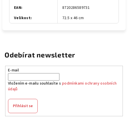
EAN
:
8720286589731
Velikost
:
72.5 x 46 cm
Odebírat newsletter
E-mail
Vložením e-mailu souhlasíte s
podmínkami ochrany osobních
údajů
Přihlásit se
Z
á