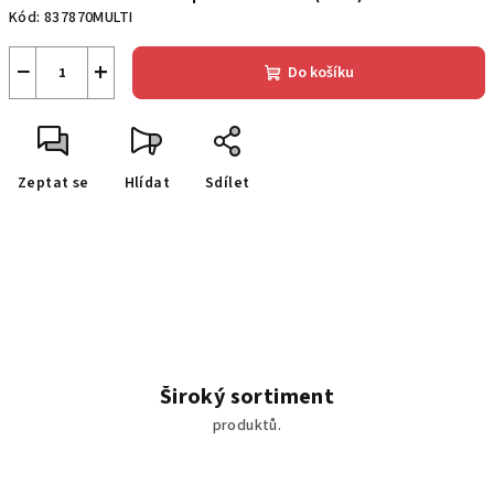
Kód:
837870MULTI
−
+
Do košíku
Zeptat se
Hlídat
Sdílet
Široký sortiment
produktů.