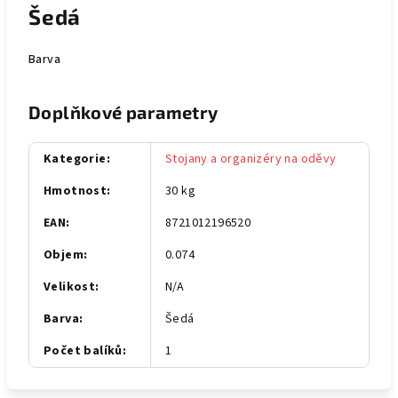
Šedá
Barva
Doplňkové parametry
Kategorie
:
Stojany a organizéry na oděvy
Hmotnost
:
30 kg
EAN
:
8721012196520
Objem
:
0.074
Velikost
:
N/A
Barva
:
Šedá
Počet balíků
:
1