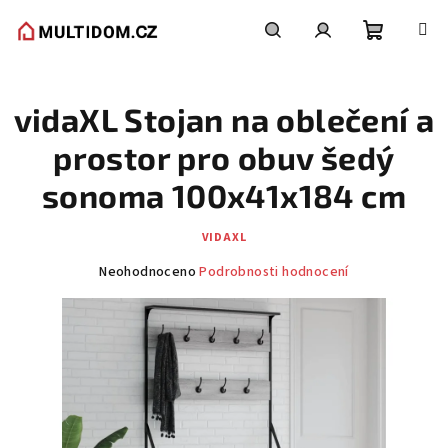
Přejít
na
obsah
Nákupní
Hledat
Přihlášení
vidaXL Stojan na oblečení a
košík
prostor pro obuv šedý
sonoma 100x41x184 cm
VIDAXL
Průměrné
Neohodnoceno
Podrobnosti hodnocení
hodnocení
produktu
je
0,0
z
5
hvězdiček.