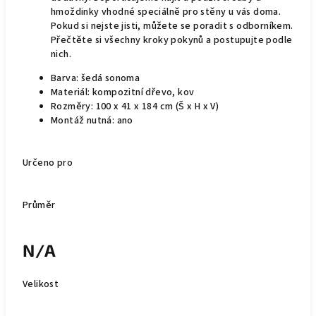
hmoždinky vhodné speciálně pro stěny u vás doma.
Pokud si nejste jisti, můžete se poradit s odborníkem.
Přečtěte si všechny kroky pokynů a postupujte podle
nich.
Barva: šedá sonoma
Materiál: kompozitní dřevo, kov
Rozměry: 100 x 41 x 184 cm (Š x H x V)
Montáž nutná: ano
Určeno pro
Průměr
N/A
Velikost