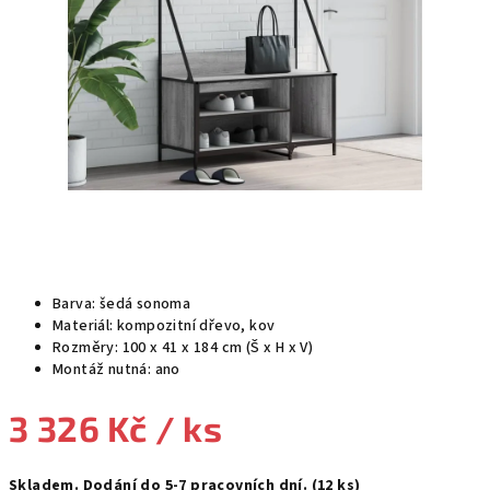
Barva: šedá sonoma
Materiál: kompozitní dřevo, kov
Rozměry: 100 x 41 x 184 cm (Š x H x V)
Montáž nutná: ano
3 326 Kč
/ ks
Měrná
Skladem. Dodání do 5-7 pracovních dní.
(12 ks)
cena: