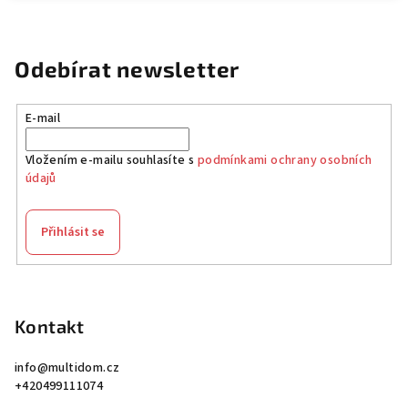
Odebírat newsletter
E-mail
Vložením e-mailu souhlasíte s
podmínkami ochrany osobních
údajů
Přihlásit se
Z
á
p
Kontakt
a
info
@
multidom.cz
t
+420499111074
í