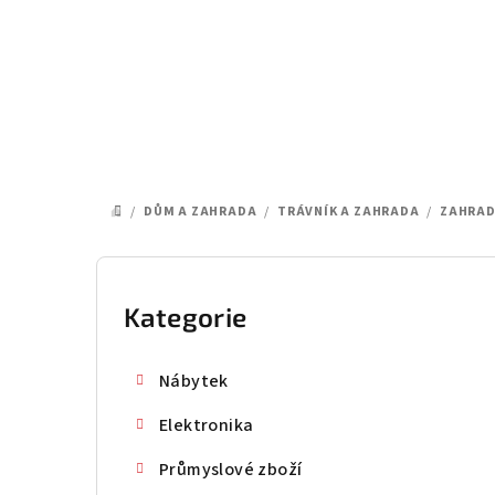
Přejít
na
obsah
/
DŮM A ZAHRADA
/
TRÁVNÍK A ZAHRADA
/
ZAHRAD
DOMŮ
P
o
Kategorie
Přeskočit
kategorie
s
Nábytek
t
Elektronika
r
Průmyslové zboží
a