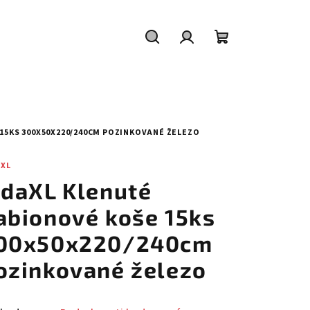
Hledat
Přihlášení
Nákupní
košík
15KS 300X50X220/240CM POZINKOVANÉ ŽELEZO
AXL
idaXL Klenuté
abionové koše 15ks
00x50x220/240cm
ozinkované železo