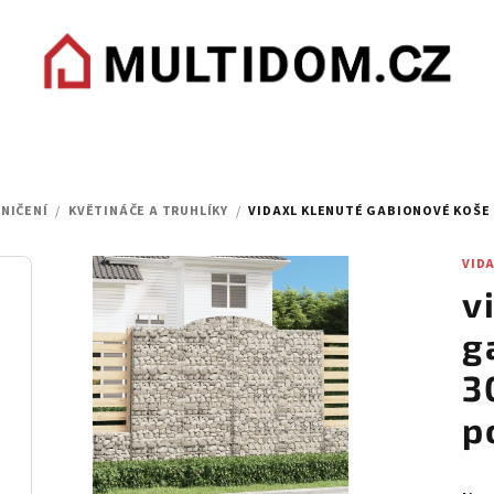
NIČENÍ
/
KVĚTINÁČE A TRUHLÍKY
/
VIDAXL KLENUTÉ GABIONOVÉ KOŠE 
VID
v
g
3
p