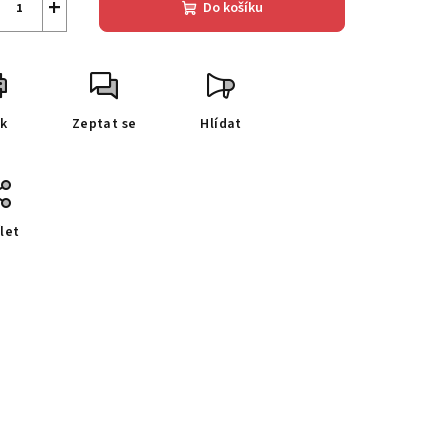
+
Do košíku
sk
Zeptat se
Hlídat
let