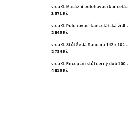
vidaXL Masážní polohovací kancelářské křeslo svě
3 571 Kč
vidaXL Polohovací kancelářská židle hnědá 
2 945 Kč
vidaXL Stůl Šedá Sonoma 142 x 102 x 73 cm Kompo
2 784 Kč
vidaXL Recepční stůl černý dub 100 x 50 x 103,5 cm, konstrukč
4 915 Kč