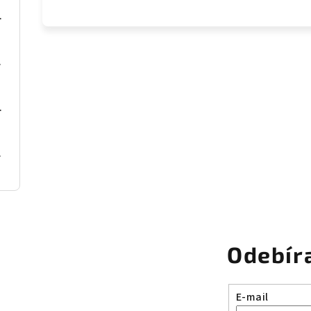
tle šedé textil
textil
zitní dřevo
ní dřevo
Odebír
E-mail