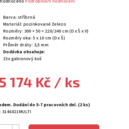
měrné
hodnoceno
Podrobnosti hodnocení
nocení
duktu
Barva: stříbrná
Materiál: pozinkované železo
Rozměry: 300 × 50 × 220/240 cm (D x Š x V)
Rozměry oka: 5 x 10 cm (D x Š)
Průměr dráty: 3,5 mm
zdiček.
Dodávka obsahuje:
15x gabionový koš
5 174 Kč
/ ks
ná
a:
adem. Dodání do 5-7 pracovních dní.
(2 ks)
:
3146821MULTI