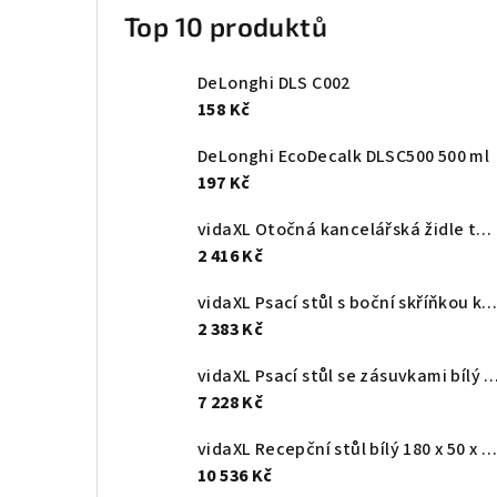
Top 10 produktů
DeLonghi DLS C002
158 Kč
DeLonghi EcoDecalk DLSC500 500 ml
197 Kč
vidaXL Otočná kancelářská židle tmavě zelená textil
2 416 Kč
vidaXL Psací stůl s boční skříňkou kouřový dub kompozitní dře
2 383 Kč
vidaXL Psací stůl se zásuvkami bílý 117 x 57 x 75 cm recy
7 228 Kč
vidaXL Recepční stůl bílý 180 x 50 x 103,5 cm, z umělého dřeva
10 536 Kč