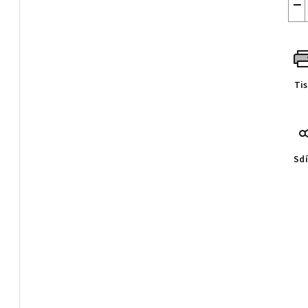
−
Ti
Sdí