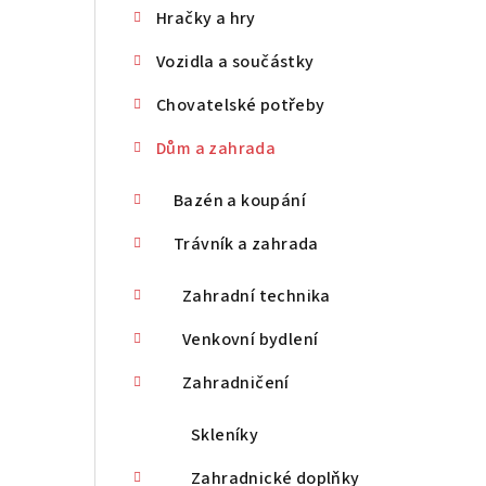
Hračky a hry
n
Vozidla a součástky
n
Chovatelské potřeby
í
p
Dům a zahrada
a
Bazén a koupání
n
Trávník a zahrada
e
Zahradní technika
l
Venkovní bydlení
Zahradničení
Skleníky
Zahradnické doplňky