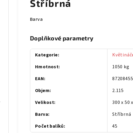
Stříbrná
Barva
Doplňkové parametry
Kategorie
:
Květináče
Hmotnost
:
1050 kg
EAN
:
8720845
vo
Objem
:
2.115
klované dřevo
Velikost
:
300 x 50 
Barva
:
Stříbrná
Počet balíků
:
45