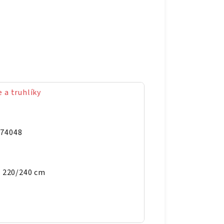
 a truhlíky
574048
x 220/240 cm