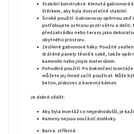
Stabilní konstrukce: Klenutá gabionová 
štěrkem, aby byla dostatečně stabilní.
Široké použití: Gabionovou opěrnou zeď 
potřebujete ochranu proti větru a dešti. 
předzahrádku nebo terasu jako dekorati
obytného prostoru.
Zesílené gabionové háky: Použité zesílen
drátěné panely těsně k sobě, takže opěrná
kamením nebo jiným materiálem.
Pohodlné použití: Po dokončení montáže 
můžete jej ihned začít používat. Může být
beton, pískovec a barevný kámen.
Je dobré vědět:
Aby byla montáž co nejjednodušší, je ka
Kameny nejsou součástí dodávky.
Barva: stříbrná