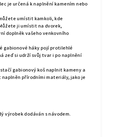
klec je určená k naplnění kamením nebo
můžete umístit kamkoli, kde
Můžete ji umístit na dvorek,
vní doplněk vašeho venkovního
é gabionové háky pojí protilehlé
 zeď si udrží svůj tvar i po naplnění
stačí gabionový koš naplnit kameny a
 naplněn přírodními materiály, jako je
ždý výrobek dodáván s návodem.