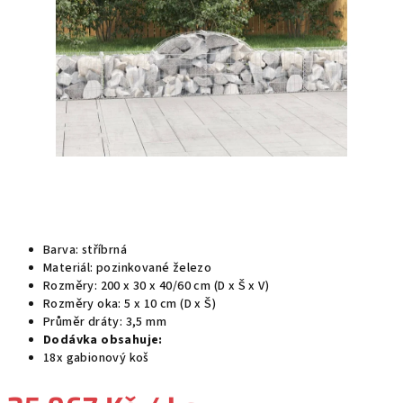
Barva: stříbrná
Materiál: pozinkované železo
Rozměry: 200 x 30 x 40/60 cm (D x Š x V)
Rozměry oka: 5 x 10 cm (D x Š)
Průměr dráty: 3,5 mm
Dodávka obsahuje:
18x gabionový koš