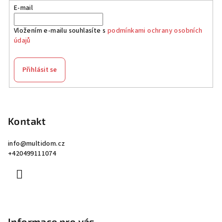
E-mail
Vložením e-mailu souhlasíte s
podmínkami ochrany osobních
údajů
Přihlásit se
Z
á
p
Kontakt
a
info
@
multidom.cz
t
+420499111074
í
Informace pro vás