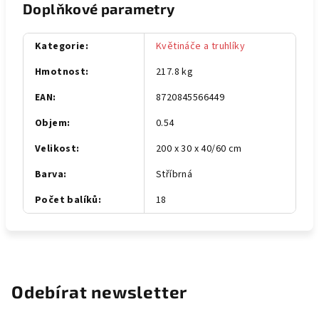
Doplňkové parametry
Kategorie
:
Květináče a truhlíky
Hmotnost
:
217.8 kg
EAN
:
8720845566449
Objem
:
0.54
Velikost
:
200 x 30 x 40/60 cm
Barva
:
Stříbrná
Počet balíků
:
18
Odebírat newsletter