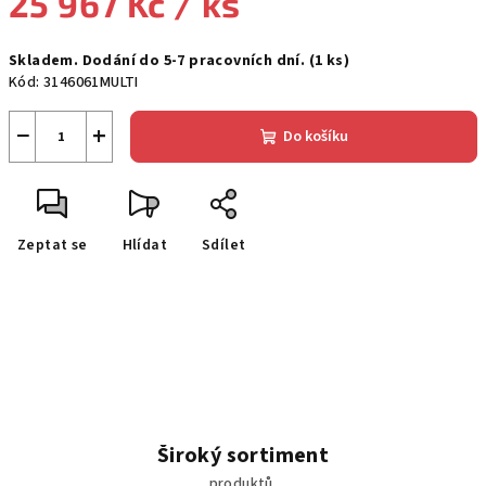
25 967 Kč
/ ks
Měrná
Skladem. Dodání do 5-7 pracovních dní.
(1 ks)
cena:
Kód:
3146061MULTI
−
+
Do košíku
Zeptat se
Hlídat
Sdílet
Široký sortiment
produktů.