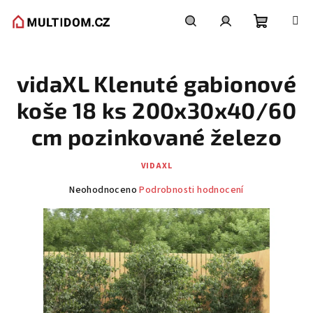
Přejít
na
obsah
Nákupní
Hledat
Přihlášení
vidaXL Klenuté gabionové
košík
koše 18 ks 200x30x40/60
cm pozinkované železo
VIDAXL
Průměrné
Neohodnoceno
Podrobnosti hodnocení
hodnocení
produktu
je
0,0
z
5
hvězdiček.