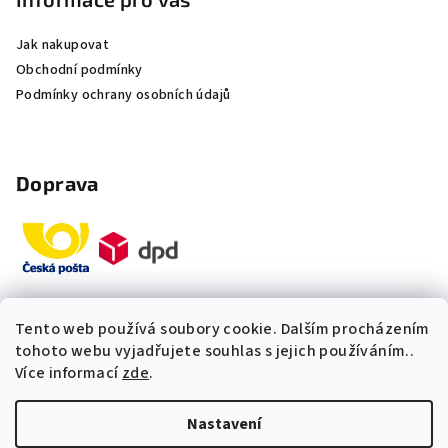
Jak nakupovat
Obchodní podmínky
Podmínky ochrany osobních údajů
Doprava
Tento web používá soubory cookie. Dalším procházením
Platby
tohoto webu vyjadřujete souhlas s jejich používáním..
Více informací
zde
.
„Odpovídáme okamžitě. S čím
Nastavení
vám můžeme pomoci?“