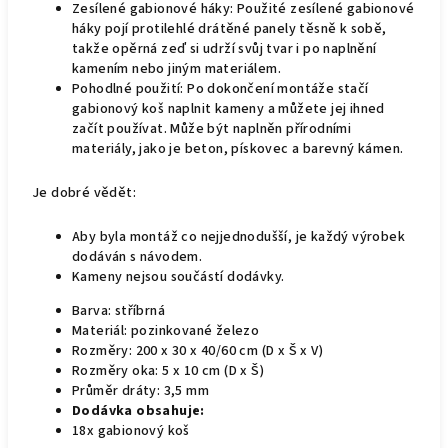
Zesílené gabionové háky: Použité zesílené gabionové
háky pojí protilehlé drátěné panely těsně k sobě,
takže opěrná zeď si udrží svůj tvar i po naplnění
kamením nebo jiným materiálem.
Pohodlné použití: Po dokončení montáže stačí
gabionový koš naplnit kameny a můžete jej ihned
začít používat. Může být naplněn přírodními
materiály, jako je beton, pískovec a barevný kámen.
Je dobré vědět:
Aby byla montáž co nejjednodušší, je každý výrobek
dodáván s návodem.
Kameny nejsou součástí dodávky.
Barva: stříbrná
Materiál: pozinkované železo
Rozměry: 200 x 30 x 40/60 cm (D x Š x V)
Rozměry oka: 5 x 10 cm (D x Š)
Průměr dráty: 3,5 mm
Dodávka obsahuje:
18x gabionový koš