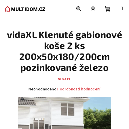
Přejít
na
obsah
Nákupní
Hledat
Přihlášení
vidaXL Klenuté gabionové
košík
koše 2 ks
200x50x180/200cm
pozinkované železo
VIDAXL
Průměrné
Neohodnoceno
Podrobnosti hodnocení
hodnocení
produktu
je
0,0
z
5