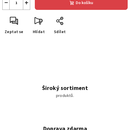
−
+
Do košíku
Zeptat se
Hlídat
Sdílet
Široký sortiment
produktů.
Doprava zdarma