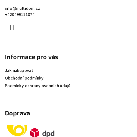
a
info
@
multidom.cz
t
+420499111074
í
Informace pro vás
Jak nakupovat
Obchodní podmínky
Podmínky ochrany osobních údajů
Doprava