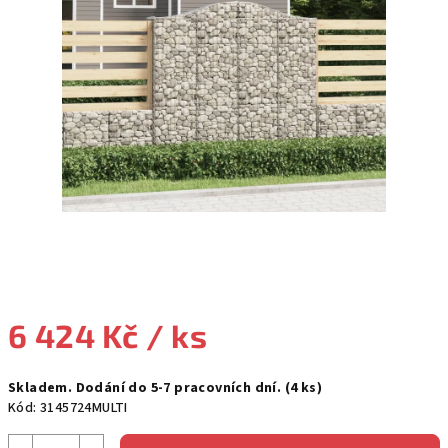
hvězdiček.
6 424 Kč
/ ks
Měrná
Skladem. Dodání do 5-7 pracovních dní.
(4 ks)
cena:
Kód:
3145724MULTI