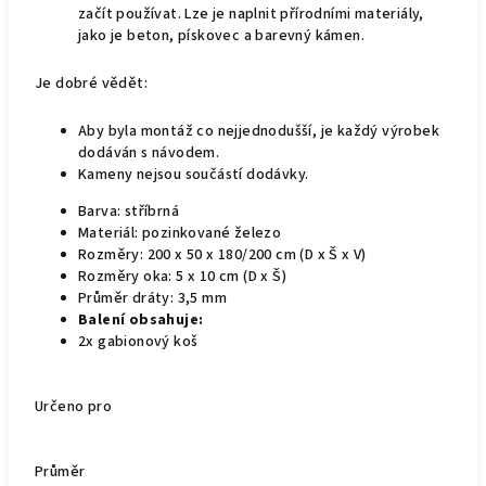
začít používat. Lze je naplnit přírodními materiály,
jako je beton, pískovec a barevný kámen.
Je dobré vědět:
Aby byla montáž co nejjednodušší, je každý výrobek
dodáván s návodem.
Kameny nejsou součástí dodávky.
Barva: stříbrná
Materiál: pozinkované železo
Rozměry: 200 x 50 x 180/200 cm (D x Š x V)
Rozměry oka: 5 x 10 cm (D x Š)
Průměr dráty: 3,5 mm
Balení obsahuje:
2x gabionový koš
Určeno pro
Průměr