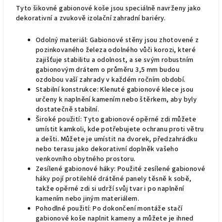
Tyto šikovné gabionové koše jsou speciálně navrženy jako
dekorativní a zvukově izolační zahradní bariéry.
Odolný materiál: Gabionové stěny jsou zhotovené z
pozinkovaného železa odolného vůči korozi, které
zajišťuje stabilitu a odolnost, a se svým robustním
gabionovým drátem o průměru 3,5 mm budou
ozdobou vaší zahrady v každém ročním období.
Stabilní konstrukce: Klenuté gabionové klece jsou
určeny k naplnění kamením nebo štěrkem, aby byly
dostatečně stabilní.
Široké použití: Tyto gabionové opěrné zdi můžete
umístit kamkoli, kde potřebujete ochranu proti větru
a dešti. Můžete je umístit na dvorek, předzahrádku
nebo terasu jako dekorativní doplněk vašeho
venkovního obytného prostoru.
Zesílené gabionové háky: Použité zesílené gabionové
háky pojí protilehlé drátěné panely těsně k sobě,
takže opěrné zdi si udrží svůj tvar i po naplnění
kamením nebo jiným materiálem.
Pohodlné použití: Po dokončení montáže stačí
gabionové koše naplnit kameny a můžete je ihned