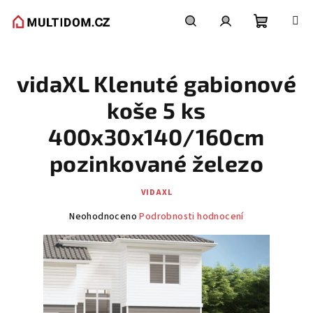
Přejít
na
obsah
Nákupní
Hledat
Přihlášení
vidaXL Klenuté gabionové
košík
koše 5 ks
400x30x140/160cm
pozinkované železo
VIDAXL
Průměrné
Neohodnoceno
Podrobnosti hodnocení
hodnocení
produktu
je
0,0
z
5