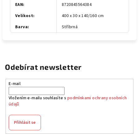
EAN
:
8720845564384
Velikost
:
400 x 30 x 140/160 cm
Barva
:
Stříbrná
Odebírat newsletter
E-mail
Vložením e-mailu souhlasíte s
podmínkami ochrany osobních
údajů
Přihlásit se
Z