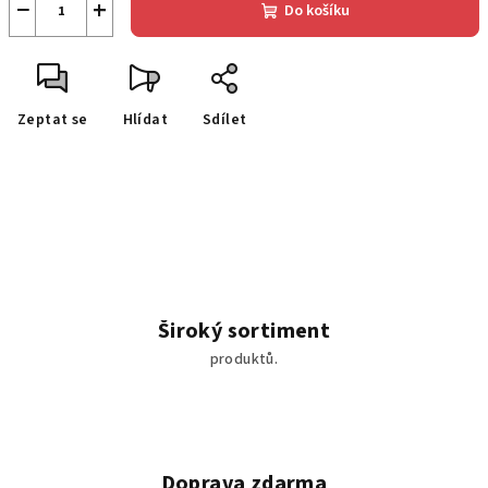
−
+
Do košíku
Zeptat se
Hlídat
Sdílet
Široký sortiment
produktů.
Doprava zdarma