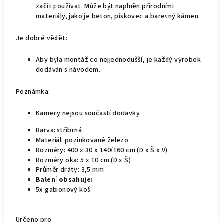
začít používat. Může být naplněn přírodními
materiály, jako je beton, pískovec a barevný kámen.
Je dobré vědět:
Aby byla montáž co nejjednodušší, je každý výrobek
dodáván s návodem.
Poznámka:
Kameny nejsou součástí dodávky.
Barva: stříbrná
Materiál: pozinkované železo
Rozměry: 400 x 30 x 140/160 cm (D x Š x V)
Rozměry oka: 5 x 10 cm (D x Š)
Průměr dráty: 3,5 mm
Balení obsahuje:
5x gabionový koš
Určeno pro