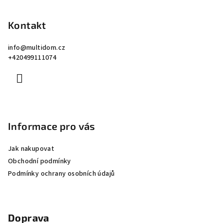
á
p
Kontakt
a
info
@
multidom.cz
t
+420499111074
í
Informace pro vás
Jak nakupovat
Obchodní podmínky
Podmínky ochrany osobních údajů
Doprava