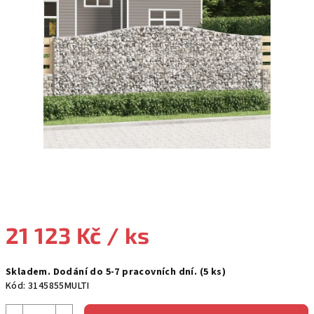
hvězdiček.
21 123 Kč
/ ks
Měrná
Skladem. Dodání do 5-7 pracovních dní.
(5 ks)
cena:
Kód:
3145855MULTI