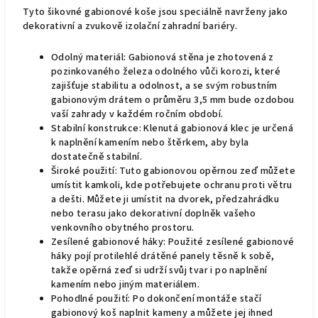
Tyto šikovné gabionové koše jsou speciálně navrženy jako
dekorativní a zvukově izolační zahradní bariéry.
Odolný materiál: Gabionová stěna je zhotovená z
pozinkovaného železa odolného vůči korozi, které
zajišťuje stabilitu a odolnost, a se svým robustním
gabionovým drátem o průměru 3,5 mm bude ozdobou
vaší zahrady v každém ročním období.
Stabilní konstrukce: Klenutá gabionová klec je určená
k naplnění kamením nebo štěrkem, aby byla
dostatečně stabilní.
Široké použití: Tuto gabionovou opěrnou zeď můžete
umístit kamkoli, kde potřebujete ochranu proti větru
a dešti. Můžete ji umístit na dvorek, předzahrádku
nebo terasu jako dekorativní doplněk vašeho
venkovního obytného prostoru.
Zesílené gabionové háky: Použité zesílené gabionové
háky pojí protilehlé drátěné panely těsně k sobě,
takže opěrná zeď si udrží svůj tvar i po naplnění
kamením nebo jiným materiálem.
Pohodlné použití: Po dokončení montáže stačí
gabionový koš naplnit kameny a můžete jej ihned