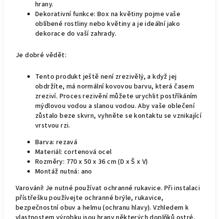
hrany.
Dekorativní funkce: Box na květiny pojme vaše
oblíbené rostliny nebo květiny a je ideální jako
dekorace do vaší zahrady.
Je dobré vědět:
Tento produkt ještě není zrezivělý, a když jej
obdržíte, má normální kovovou barvu, která časem
zreziví. Proces rezivění můžete urychlit postříkáním
mýdlovou vodou a slanou vodou. Aby vaše oblečení
zůstalo beze skvrn, vyhněte se kontaktu se vznikající
vrstvou rzi.
Barva: rezavá
Materiál: cortenová ocel
Rozměry: 770 x 50 x 36 cm (D x Š x V)
Montáž nutná: ano
Varování! Je nutné používat ochranné rukavice. Při instalaci
přístřešku používejte ochranné brýle, rukavice,
bezpečnostní obuv a helmu (ochranu hlavy). Vzhledem k
vlastnostem výrobku jsou hrany některých doplňků ostré.