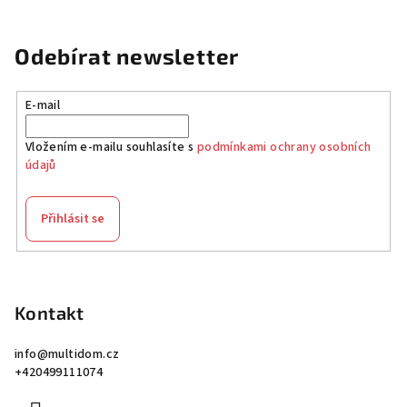
Odebírat newsletter
E-mail
Vložením e-mailu souhlasíte s
podmínkami ochrany osobních
údajů
Přihlásit se
Z
á
p
Kontakt
a
info
@
multidom.cz
t
+420499111074
í