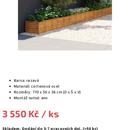
Barva: rezavá
Materiál: cortenová ocel
Rozměry: 770 x 50 x 36 cm (D x Š x V)
Montáž nutná: ano
3 550 Kč
/ ks
Měrná
Skladem. Dodání do 5-7 pracovních dní.
(>50 ks)
cena: