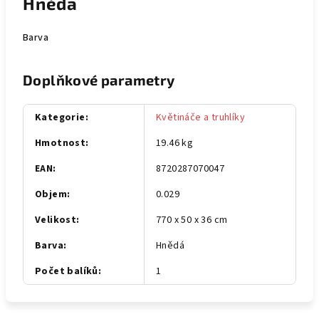
Hnědá
Barva
Doplňkové parametry
Kategorie
:
Květináče a truhlíky
Hmotnost
:
19.46 kg
EAN
:
8720287070047
Objem
:
0.029
Velikost
:
770 x 50 x 36 cm
Barva
:
Hnědá
Počet balíků
:
1