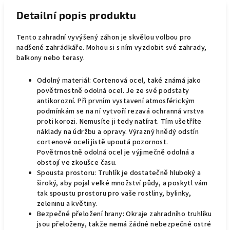
Detailní popis produktu
Tento zahradní vyvýšený záhon je skvělou volbou pro
nadšené zahrádkáře. Mohou si s ním vyzdobit své zahrady,
balkony nebo terasy.
Odolný materiál: Cortenová ocel, také známá jako
povětrnostně odolná ocel. Je ze své podstaty
antikorozní. Při prvním vystavení atmosférickým
podmínkám se na ní vytvoří rezavá ochranná vrstva
proti korozi. Nemusíte ji tedy natírat. Tím ušetříte
náklady na údržbu a opravy. Výrazný hnědý odstín
cortenové oceli jistě upoutá pozornost.
Povětrnostně odolná ocel je výjimečně odolná a
obstojí ve zkoušce času.
Spousta prostoru: Truhlík je dostatečně hluboký a
široký, aby pojal velké množství půdy, a poskytl vám
tak spoustu prostoru pro vaše rostliny, bylinky,
zeleninu a květiny.
Bezpečné přeložení hrany: Okraje zahradního truhlíku
jsou přeloženy, takže nemá žádné nebezpečné ostré