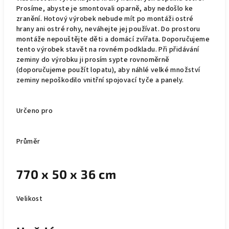
Prosíme, abyste je smontovali oparně, aby nedošlo ke
zranění. Hotový výrobek nebude mít po montáži ostré
hrany ani ostré rohy, neváhejte jej používat. Do prostoru
montáže nepouštějte děti a domácí zvířata. Doporučujeme
tento výrobek stavět na rovném podkladu. Při přidávání
zeminy do výrobku ji prosím sypte rovnoměrně
(doporučujeme použít lopatu), aby náhlé velké množství
zeminy nepoškodilo vnitřní spojovací tyče a panely.
Určeno pro
Průměr
770 x 50 x 36 cm
Velikost