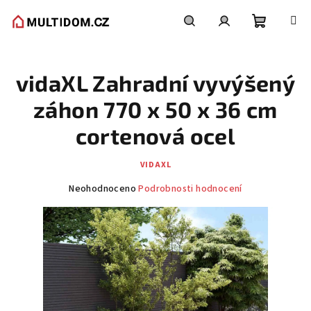
Přejít
na
obsah
Nákupní
Hledat
Přihlášení
vidaXL Zahradní vyvýšený
košík
záhon 770 x 50 x 36 cm
cortenová ocel
VIDAXL
Průměrné
Neohodnoceno
Podrobnosti hodnocení
hodnocení
produktu
je
0,0
z
5
hvězdiček.